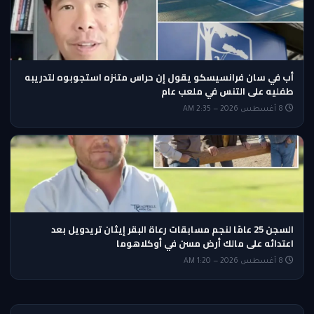
أب في سان فرانسيسكو يقول إن حراس متنزه استجوبوه لتدريبه
طفليه على التنس في ملعب عام
8 أغسطس 2026 — 2:35 AM
السجن 25 عامًا لنجم مسابقات رعاة البقر إيثان تريدويل بعد
اعتدائه على مالك أرض مسن في أوكلاهوما
8 أغسطس 2026 — 1:20 AM