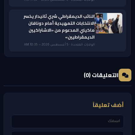
الولايات المتحدة · 6 أغسطس 2026 — 11:50 AM
النائب الديمقراطي شري ثانيدار يخسر
الانتخابات التمهيدية أمام دونافان
ماكيني المدعوم من «الاشتراكيين
الديمقراطيين»
الولايات المتحدة · 5 أغسطس 2026 — 10:35 AM
التعليقات (0)
أضف تعليقاً