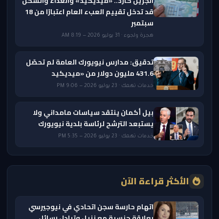
الجرين كارد.. «ميديكيد» والغذاء والسكن
قد تدخل تقييم العبء العام اعتبارًا من 18
سبتمبر
هجرة ولجوء · 31 يوليو 2026 — 8:19 AM
تدقيق: مدارس نيويورك العامة لم تحصّل
431.6 مليون دولار من «ميديكيد
خدمات تهمك · 23 يوليو 2026 — 9:06 PM
بيل أكمان ينتقد سياسات مامداني ولا
يستبعد الترشح لرئاسة بلدية نيويورك
خدمات تهمك · 23 يوليو 2026 — 5:35 PM
الأكثر قراءة الآن
اتهام حارسة سجن اتحادي في نيوجيرسي
بعلاقة جنسية مع نزيل وتبادل رسائل