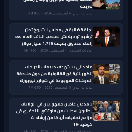
صريحة
نيويورك اليوم · 4 أغسطس 2026 — 8:20 AM
لجنة قضائية في مجلس الشيوخ تمرّر
ترشيح تود بلانش لمنصب النائب العام بعد
إلغاء صندوق بقيمة 1.776 مليار دولار
الولايات المتحدة · 4 أغسطس 2026 — 11:20 AM
مامداني يستهدف مبيعات الدراجات
الكهربائية غير القانونية من دون ملاحقة
المركبات الموجودة في شوارع نيويورك
نيويورك اليوم · 5 أغسطس 2026 — 6:50 PM
3 مدعين عامين جمهوريين في الولايات
يطلبون سجلات من فاوتشي للتحقيق في
مزاعم تحقيقه أرباحًا من إرشادات
كوفيد-19