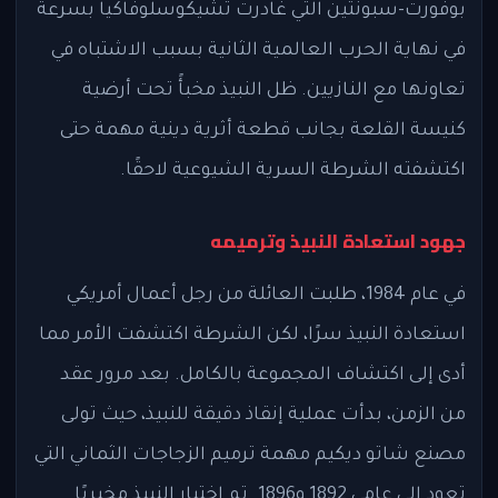
بوفورت-سبونتين التي غادرت تشيكوسلوفاكيا بسرعة
في نهاية الحرب العالمية الثانية بسبب الاشتباه في
تعاونها مع النازيين. ظل النبيذ مخبأً تحت أرضية
كنيسة القلعة بجانب قطعة أثرية دينية مهمة حتى
اكتشفته الشرطة السرية الشيوعية لاحقًا.
جهود استعادة النبيذ وترميمه
في عام 1984، طلبت العائلة من رجل أعمال أمريكي
استعادة النبيذ سرًا، لكن الشرطة اكتشفت الأمر مما
أدى إلى اكتشاف المجموعة بالكامل. بعد مرور عقد
من الزمن، بدأت عملية إنقاذ دقيقة للنبيذ، حيث تولى
مصنع شاتو ديكيم مهمة ترميم الزجاجات الثماني التي
تعود إلى عامي 1892 و1896. تم اختبار النبيذ مخبريًا