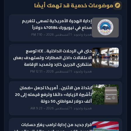
موضوعات خدمية قد تهمك أيضًا
إدارة الهجرة الأمريكية تسعى لتغريم
محامٍ في نيويورك 470584 دولاراً
هجرة ولجوء · 1 أغسطس 2026 — 7:10 PM
حتى في الرحلات الداخلية.. ICE توسع
الاعتقالات داخل المطارات وتستهدف بعض
منتظري الجرين كارد وتمديد الإقامة
هجرة ولجوء · 1 أغسطس 2026 — 12:51 PM
ابتداءً من الاثنين.. أمريكا تجعل «ضمان
تأشيرة الزيارة» دائمًا وترفع قيمته إلى 20
ألف دولار لمواطني 50 دولة
هجرة ولجوء · 1 أغسطس 2026 — 9:23 AM
قرار جديد من إدارة ترامب يغيّر حسابات