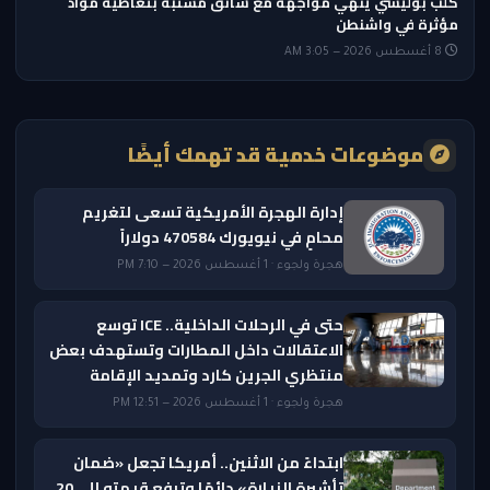
كلب بوليسي ينهي مواجهة مع سائق مشتبه بتعاطيه مواد
مؤثرة في واشنطن
8 أغسطس 2026 — 3:05 AM
موضوعات خدمية قد تهمك أيضًا
إدارة الهجرة الأمريكية تسعى لتغريم
محامٍ في نيويورك 470584 دولاراً
هجرة ولجوء · 1 أغسطس 2026 — 7:10 PM
حتى في الرحلات الداخلية.. ICE توسع
الاعتقالات داخل المطارات وتستهدف بعض
منتظري الجرين كارد وتمديد الإقامة
هجرة ولجوء · 1 أغسطس 2026 — 12:51 PM
ابتداءً من الاثنين.. أمريكا تجعل «ضمان
تأشيرة الزيارة» دائمًا وترفع قيمته إلى 20