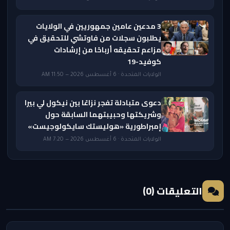
3 مدعين عامين جمهوريين في الولايات
يطلبون سجلات من فاوتشي للتحقيق في
مزاعم تحقيقه أرباحًا من إرشادات
كوفيد-19
الولايات المتحدة · 6 أغسطس 2026 — 11:50 AM
دعوى متبادلة تفجر نزاعًا بين نيكول لي بيرا
وشريكتها وحبيبتهما السابقة حول
إمبراطورية «هوليستك سايكولوجيست»
الولايات المتحدة · 6 أغسطس 2026 — 7:20 AM
التعليقات (0)