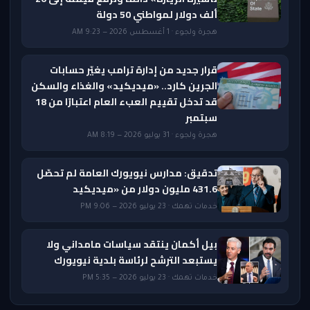
ألف دولار لمواطني 50 دولة
هجرة ولجوء · 1 أغسطس 2026 — 9:23 AM
قرار جديد من إدارة ترامب يغيّر حسابات
الجرين كارد.. «ميديكيد» والغذاء والسكن
قد تدخل تقييم العبء العام اعتبارًا من 18
سبتمبر
هجرة ولجوء · 31 يوليو 2026 — 8:19 AM
تدقيق: مدارس نيويورك العامة لم تحصّل
431.6 مليون دولار من «ميديكيد
خدمات تهمك · 23 يوليو 2026 — 9:06 PM
بيل أكمان ينتقد سياسات مامداني ولا
يستبعد الترشح لرئاسة بلدية نيويورك
خدمات تهمك · 23 يوليو 2026 — 5:35 PM