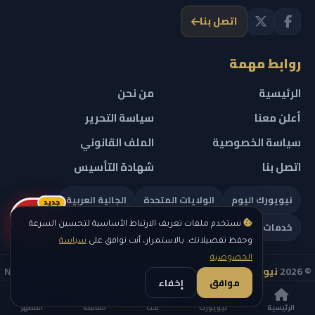
اتصل بنا
روابط مهمة
الرئيسية
من نحن
أعلن معنا
سياسة التحرير
سياسة الخصوصية
الملف القانوني
اتصل بنا
شهادة التأسيس
نيويورك اليوم
الولايات المتحدة
الجالية العربية
جديد
ريلز
خدمات تهمك
نستخدم ملفات تعريف الارتباط الأساسية لتحسين السرعة
وحفظ تفضيلاتك. بالاستمرار، أنت توافق على
سياسة
الخصوصية
.
© 2026
نيويورك نيوز
— جميع الحقوق محفوظة — NEW YORK NEWS
موافق
إخفاء
IN ARABIC LLC — رقم التسجيل 0451351808
الرئيسية
نيويورك
بحث
القائمة
المظهر