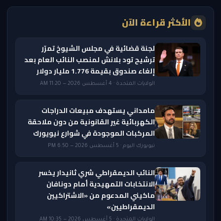
الأكثر قراءة الآن
لجنة قضائية في مجلس الشيوخ تمرّر
ترشيح تود بلانش لمنصب النائب العام بعد
إلغاء صندوق بقيمة 1.776 مليار دولار
الولايات المتحدة · 4 أغسطس 2026 — 11:20 AM
مامداني يستهدف مبيعات الدراجات
الكهربائية غير القانونية من دون ملاحقة
المركبات الموجودة في شوارع نيويورك
نيويورك اليوم · 5 أغسطس 2026 — 6:50 PM
النائب الديمقراطي شري ثانيدار يخسر
الانتخابات التمهيدية أمام دونافان
ماكيني المدعوم من «الاشتراكيين
الديمقراطيين»
الولايات المتحدة · 5 أغسطس 2026 — 10:35 AM