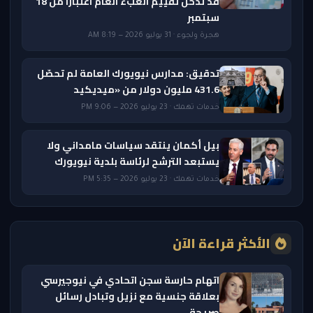
قد تدخل تقييم العبء العام اعتبارًا من 18
سبتمبر
هجرة ولجوء · 31 يوليو 2026 — 8:19 AM
تدقيق: مدارس نيويورك العامة لم تحصّل
431.6 مليون دولار من «ميديكيد
خدمات تهمك · 23 يوليو 2026 — 9:06 PM
بيل أكمان ينتقد سياسات مامداني ولا
يستبعد الترشح لرئاسة بلدية نيويورك
خدمات تهمك · 23 يوليو 2026 — 5:35 PM
الأكثر قراءة الآن
اتهام حارسة سجن اتحادي في نيوجيرسي
بعلاقة جنسية مع نزيل وتبادل رسائل
صريحة