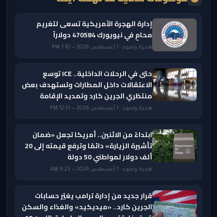
إدارة الهجرة الأمريكية تسعى لتغريم
محامٍ في نيويورك 470584 دولاراً
هجرة ولجوء · 1 أغسطس 2026 — 7:10 PM
حتى في الرحلات الداخلية.. ICE توسع
الاعتقالات داخل المطارات وتستهدف بعض
منتظري الجرين كارد وتمديد الإقامة
هجرة ولجوء · 1 أغسطس 2026 — 12:51 PM
ابتداءً من الاثنين.. أمريكا تجعل «ضمان
تأشيرة الزيارة» دائمًا وترفع قيمته إلى 20
ألف دولار لمواطني 50 دولة
هجرة ولجوء · 1 أغسطس 2026 — 9:23 AM
قرار جديد من إدارة ترامب يغيّر حسابات
الجرين كارد.. «ميديكيد» والغذاء والسكن