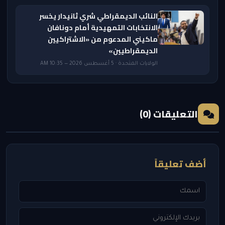
النائب الديمقراطي شري ثانيدار يخسر
الانتخابات التمهيدية أمام دونافان
ماكيني المدعوم من «الاشتراكيين
الديمقراطيين»
الولايات المتحدة · 5 أغسطس 2026 — 10:35 AM
التعليقات (0)
أضف تعليقاً