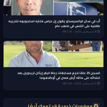
أب في سان فرانسيسكو يقول إن حراس متنزه استجوبوه لتدريبه
طفليه على التنس في ملعب عام
8 أغسطس 2026 — 2:35 AM
السجن 25 عامًا لنجم مسابقات رعاة البقر إيثان تريدويل بعد
اعتدائه على مالك أرض مسن في أوكلاهوما
8 أغسطس 2026 — 1:20 AM
موضوعات خدمية قد تهمك أيضًا