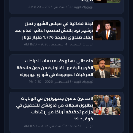
نيويورك اليوم · 4 أغسطس 2026 — 8:20 AM
لجنة قضائية في مجلس الشيوخ تمرّر
ترشيح تود بلانش لمنصب النائب العام بعد
إلغاء صندوق بقيمة 1.776 مليار دولار
الولايات المتحدة · 4 أغسطس 2026 — 11:20 AM
مامداني يستهدف مبيعات الدراجات
الكهربائية غير القانونية من دون ملاحقة
المركبات الموجودة في شوارع نيويورك
نيويورك اليوم · 5 أغسطس 2026 — 6:50 PM
3 مدعين عامين جمهوريين في الولايات
يطلبون سجلات من فاوتشي للتحقيق في
مزاعم تحقيقه أرباحًا من إرشادات
كوفيد-19
الولايات المتحدة · 6 أغسطس 2026 — 11:50 AM