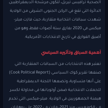
الصحية ترافيس تيريل، لتكون مرشحة الديمقراطيين.
الدائرة التي تقع في الركن الجنوبي الشرقي من الولاية
شهدت سباقات انتخابية متقاربة، حيث فازت ميلر-
ميكس في 2020 بفارق ستة أصوات فقط، وهو من
أضيق الفوارق في تاريخ الانتخابات الأمريكية.
أهمية السباق وتأثيره السياسي
تعتبر هذه الانتخابات من السباقات المتقاربة التي
صنفها تقرير كوك السياسي (Cook Political Report)
على أنها متساوية، وتضعها اللجنة الديمقراطية
للحملات الانتخابية ضمن أولوياتها في محاولة لكسر
هيمنة الجمهوريين في الولاية. ميلر-ميكس التي تخدم
في الكونغرس منذ 2021، فازت في 2022 على بوهانان