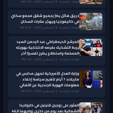
الولايات المتحدة · 4 أغسطس 2026 — 2:20 AM
حريق هائل يضرّ بجميع شقق مجمع سكني
في كاليفورنيا ويهجّر عشرات السكان
الولايات المتحدة · 4 أغسطس 2026 — 12:20 AM
المرشح الديمقراطي عبد الرحمن السيد
يربط التشكيك بفرصه الانتخابية بهويته
المسلمة واستطلاع يطرح تفسيرًا آخر
الولايات المتحدة · 2 أغسطس 2026 — 3:35 PM
وزارة العدل الأميركية تمهل مدارس في
ماريلاند 7 أيام لتغيير سياسة إخفاء
معلومات الهوية الجندرية عن الأهالي
الولايات المتحدة · 3 أغسطس 2026 — 11:05 PM
العثور على زوجين قتيلين في كارولاينا
الشمالية بعد يوم من ذكرى زواجهما الـ40