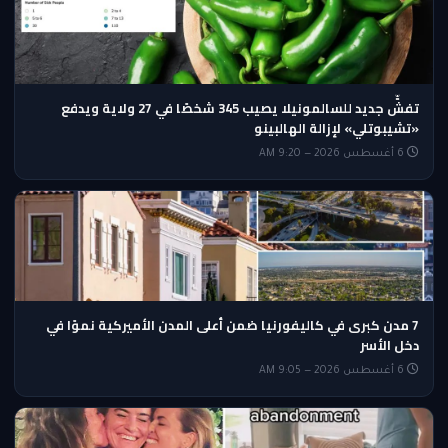
تفشٍّ جديد للسالمونيلا يصيب 345 شخصًا في 27 ولاية ويدفع
«تشيبوتلي» لإزالة الهالبينو
6 أغسطس 2026 — 9:20 AM
7 مدن كبرى في كاليفورنيا ضمن أعلى المدن الأميركية نموًا في
دخل الأسر
6 أغسطس 2026 — 9:05 AM