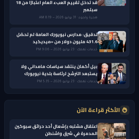
قد تدخل تقييم العبء العام اعتبارًا من 18
سبتمبر
هجرة ولجوء · 31 يوليو 2026 — 8:19 AM
تدقيق: مدارس نيويورك العامة لم تحصّل
431.6 مليون دولار من «ميديكيد
خدمات تهمك · 23 يوليو 2026 — 9:06 PM
بيل أكمان ينتقد سياسات مامداني ولا
يستبعد الترشح لرئاسة بلدية نيويورك
خدمات تهمك · 23 يوليو 2026 — 5:35 PM
الأكثر قراءة الآن
اعتقال مشتبه بإشعال أحد حرائق سبوكين
المدمرة في شرق واشنطن