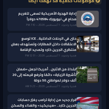
موضوعات خدمية قد تهمك أيضًا
إدارة الهجرة الأمريكية تسعى لتغريم
محامٍ في نيويورك 470584 دولاراً
هجرة ولجوء · 1 أغسطس 2026 — 7:10 PM
حتى في الرحلات الداخلية.. ICE توسع
الاعتقالات داخل المطارات وتستهدف بعض
منتظري الجرين كارد وتمديد الإقامة
هجرة ولجوء · 1 أغسطس 2026 — 12:51 PM
ابتداءً من الاثنين.. أمريكا تجعل «ضمان
تأشيرة الزيارة» دائمًا وترفع قيمته إلى 20
ألف دولار لمواطني 50 دولة
هجرة ولجوء · 1 أغسطس 2026 — 9:23 AM
قرار جديد من إدارة ترامب يغيّر حسابات
الجرين كارد.. «ميديكيد» والغذاء والسكن