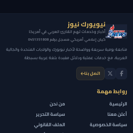
نيويورك نيوز
أخبار وخدمات تهم القارئ العربي في أمريكا
كيان إعلامي أمريكي مسجل برقم 0451351808
متابعة يومية سريعة وواضحة لأخبار نيويورك والولايات المتحدة والجالية
العربية، مع خدمات عملية ودلائل مفيدة بلغة عربية بسيطة.
اتصل بنا
روابط مهمة
الرئيسية
من نحن
أعلن معنا
سياسة التحرير
سياسة الخصوصية
الملف القانوني