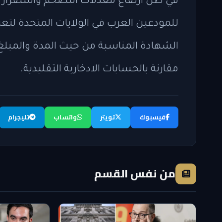
في ظل ارتفاع معدلات التضخم واستقرار أس
للمودعين العرب في الولايات المتحدة لتعزي
الشهادة المناسبة من حيث المدة والمبلغ
مقارنة بالحسابات الادخارية التقليدية.
فيسبوك
تويتر
واتساب
تليجرام
من نفس القسم