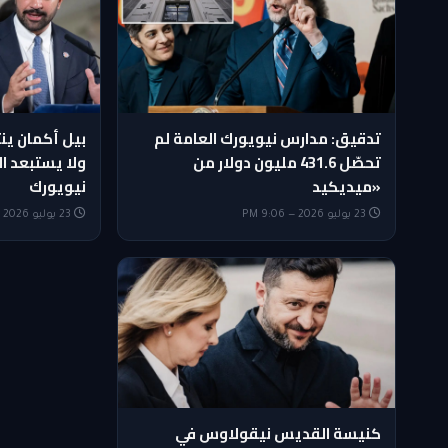
تدقيق: مدارس نيويورك العامة لم
بيل أكمان ين
تحصّل 431.6 مليون دولار من
ولا يستبعد ال
«ميديكيد
نيويورك
23 يوليو 2026 — 9:06 PM
23 يوليو 2026 — 5:35 PM
كنيسة القديس نيقولاوس في