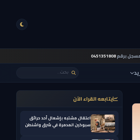
مسجل برقم
0451351808
يد
يتابعه القراء الآن
اعتقال مشتبه بإشعال أحد حرائق
سبوكين المدمرة في شرق واشنطن