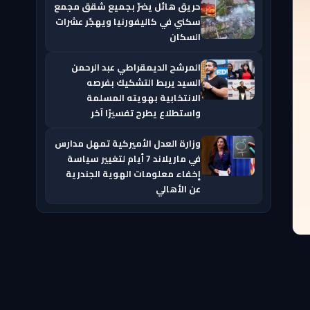
حريق هائل يضرّ بجميع شقق مجمع
سكني في كاليفورنيا ويهجّر عشرات
السكان
المرشح الديمقراطي عبد الرحمن
السيد يربط التشكيك بفرصه
الانتخابية بهويته المسلمة
واستطلاع يطرح تفسيرًا آخر
وزارة العدل الأميركية تمهل مدارس
في ماريلاند 7 أيام لتغيير سياسة
إخفاء معلومات الهوية الجندرية
عن الأهالي