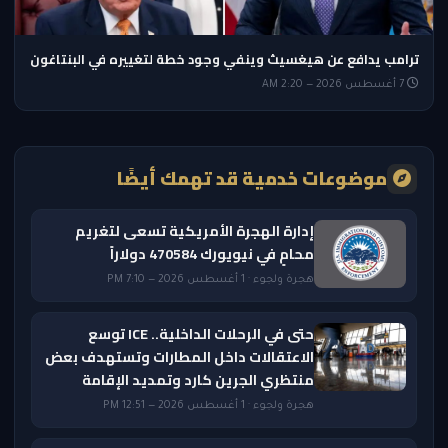
ترامب يدافع عن هيغسيث وينفي وجود خطة لتغييره في البنتاغون
7 أغسطس 2026 — 2:20 AM
موضوعات خدمية قد تهمك أيضًا
إدارة الهجرة الأمريكية تسعى لتغريم
محامٍ في نيويورك 470584 دولاراً
هجرة ولجوء · 1 أغسطس 2026 — 7:10 PM
حتى في الرحلات الداخلية.. ICE توسع
الاعتقالات داخل المطارات وتستهدف بعض
منتظري الجرين كارد وتمديد الإقامة
هجرة ولجوء · 1 أغسطس 2026 — 12:51 PM