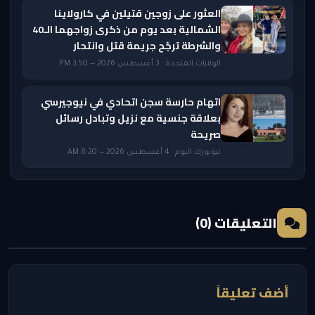
العثور على زوجين قتيلين في كارولاينا
الشمالية بعد يوم من ذكرى زواجهما الـ40
والشرطة ترجّح جريمة قتل وانتحار
الولايات المتحدة · 3 أغسطس 2026 — 3:50 PM
اتهام حارسة سجن اتحادي في نيوجيرسي
بعلاقة جنسية مع نزيل وتبادل رسائل
صريحة
نيويورك اليوم · 4 أغسطس 2026 — 8:20 AM
التعليقات (0)
أضف تعليقاً