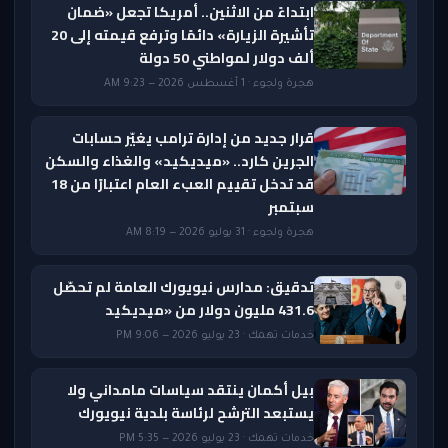
ابتداءً من الاثنين.. أمريكا تجعل «ضمان
تأشيرة الزيارة» دائمًا وترفع قيمته إلى 20
ألف دولار لمواطني 50 دولة
هجرة ولجوء · 1 أغسطس 2026 — 9:23 AM
قرار جديد من إدارة ترامب يغيّر حسابات
الجرين كارد.. «ميديكيد» والغذاء والسكن
قد تدخل تقييم العبء العام اعتبارًا من 18
سبتمبر
هجرة ولجوء · 31 يوليو 2026 — 8:19 AM
تدقيق: مدارس نيويورك العامة لم تحصّل
431.6 مليون دولار من «ميديكيد
خدمات تهمك · 23 يوليو 2026 — 9:06 PM
بيل أكمان ينتقد سياسات مامداني ولا
يستبعد الترشح لرئاسة بلدية نيويورك
خدمات تهمك · 23 يوليو 2026 — 5:35 PM