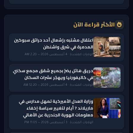
الأكثر قراءة الآن
اعتقال مشتبه بإشعال أحد حرائق سبوكين
المدمرة في شرق واشنطن
الولايات المتحدة · 4 أغسطس 2026 — 2:20 AM
حريق هائل يضرّ بجميع شقق مجمع سكني
في كاليفورنيا ويهجّر عشرات السكان
الولايات المتحدة · 4 أغسطس 2026 — 12:20 AM
وزارة العدل الأميركية تمهل مدارس في
ماريلاند 7 أيام لتغيير سياسة إخفاء
معلومات الهوية الجندرية عن الأهالي
الولايات المتحدة · 3 أغسطس 2026 — 11:05 PM