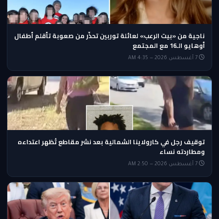
ناجية من «بيت الرعب» لعائلة توربين تحذّر من صعوبة تأقلم أطفال
أوهايو الـ16 مع المجتمع
7 أغسطس 2026 — 4:35 AM
توقيف رجل في كارولاينا الشمالية بعد نشر مقاطع تُظهر اعتداءه
ومطاردته نساء
7 أغسطس 2026 — 2:50 AM