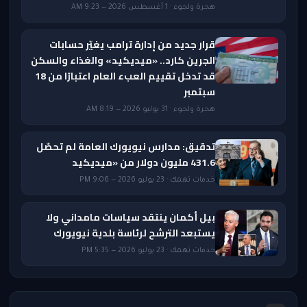
هجرة ولجوء · 1 أغسطس 2026 — 9:23 AM
قرار جديد من إدارة ترامب يغيّر حسابات
الجرين كارد.. «ميديكيد» والغذاء والسكن
قد تدخل تقييم العبء العام اعتبارًا من 18
سبتمبر
هجرة ولجوء · 31 يوليو 2026 — 8:19 AM
تدقيق: مدارس نيويورك العامة لم تحصّل
431.6 مليون دولار من «ميديكيد
خدمات تهمك · 23 يوليو 2026 — 9:06 PM
بيل أكمان ينتقد سياسات مامداني ولا
يستبعد الترشح لرئاسة بلدية نيويورك
خدمات تهمك · 23 يوليو 2026 — 5:35 PM