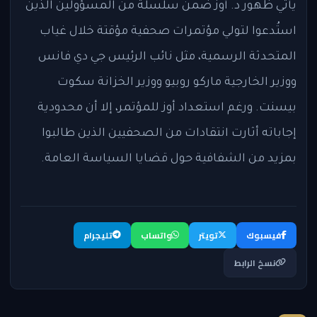
يأتي ظهور د. أوز ضمن سلسلة من المسؤولين الذين
استُدعوا لتولي مؤتمرات صحفية مؤقتة خلال غياب
المتحدثة الرسمية، مثل نائب الرئيس جي دي فانس
ووزير الخارجية ماركو روبيو ووزير الخزانة سكوت
بيسنت. ورغم استعداد أوز للمؤتمر، إلا أن محدودية
إجاباته أثارت انتقادات من الصحفيين الذين طالبوا
بمزيد من الشفافية حول قضايا السياسة العامة.
فيسبوك
تويتر
واتساب
تليجرام
نسخ الرابط