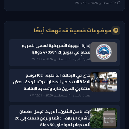
6 أغسطس 2026 — 5:50 PM
موضوعات خدمية قد تهمك أيضًا
إدارة الهجرة الأمريكية تسعى لتغريم
محامٍ في نيويورك 470584 دولاراً
هجرة ولجوء · 1 أغسطس 2026 — 7:10 PM
حتى في الرحلات الداخلية.. ICE توسع
الاعتقالات داخل المطارات وتستهدف بعض
منتظري الجرين كارد وتمديد الإقامة
هجرة ولجوء · 1 أغسطس 2026 — 12:51 PM
ابتداءً من الاثنين.. أمريكا تجعل «ضمان
تأشيرة الزيارة» دائمًا وترفع قيمته إلى 20
ألف دولار لمواطني 50 دولة