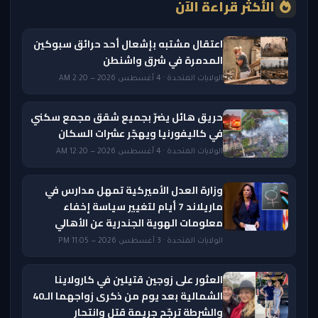
الأكثر قراءة الآن
اعتقال مشتبه بإشعال أحد حرائق سبوكين
المدمرة في شرق واشنطن
الولايات المتحدة · 4 أغسطس 2026 — 2:20 AM
حريق هائل يضرّ بجميع شقق مجمع سكني
في كاليفورنيا ويهجّر عشرات السكان
الولايات المتحدة · 4 أغسطس 2026 — 12:20 AM
وزارة العدل الأميركية تمهل مدارس في
ماريلاند 7 أيام لتغيير سياسة إخفاء
معلومات الهوية الجندرية عن الأهالي
الولايات المتحدة · 3 أغسطس 2026 — 11:05 PM
العثور على زوجين قتيلين في كارولاينا
الشمالية بعد يوم من ذكرى زواجهما الـ40
والشرطة ترجّح جريمة قتل وانتحار