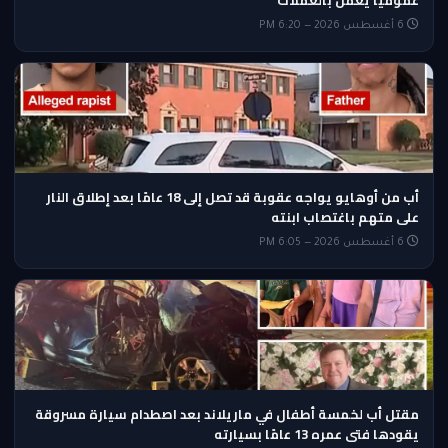
6 أغسطس 2026 — 6:20 PM
أب من أوهايو يواجه عقوبة قد تصل إلى 18 عامًا بعد إطلاق النار
على متهم باغتصاب ابنته
6 أغسطس 2026 — 6:05 PM
مقتل أب لخمسة أطفال في ماريلاند بعد اصطدام سيارة مسروقة
يقودها فتى عمره 13 عامًا بسيارته