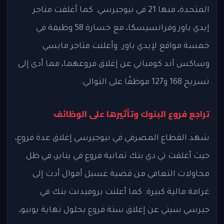
المتحدة، منها 21 في نيوجيرسي. كما أغلقت متاجر
إيدي باور وفرانسيسكا، مع خسارة 58 وظيفة في
خمسة مواقع لإيدي باور. وأعلنت متاجر مايسي
وساكس آند كومباني عن إغلاق فروعهما، مما أدى إلى
تسريح 168 و127 موظفًا على التوالي.
تراجع فروع البنوك وتأثيرها على الوظائف
شهد القطاع المصرفي في نيوجيرسي إغلاق عدة فروع،
حيث أغلقت تي دي بنك ثمانية فروع في يناير، في ظل
محاولات التعافي من قضية غسيل أموال أدت إلى
غرامة مالية كبيرة. كما أعلنت بروفيدنت بنك في
جيرسي سيتي عن إغلاق ستة فروع بحلول نهاية يونيو،