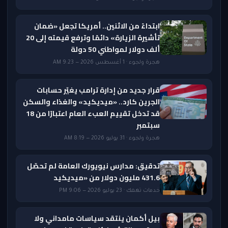
ابتداءً من الاثنين.. أمريكا تجعل «ضمان
تأشيرة الزيارة» دائمًا وترفع قيمته إلى 20
ألف دولار لمواطني 50 دولة
هجرة ولجوء · 1 أغسطس 2026 — 9:23 AM
قرار جديد من إدارة ترامب يغيّر حسابات
الجرين كارد.. «ميديكيد» والغذاء والسكن
قد تدخل تقييم العبء العام اعتبارًا من 18
سبتمبر
هجرة ولجوء · 31 يوليو 2026 — 8:19 AM
تدقيق: مدارس نيويورك العامة لم تحصّل
431.6 مليون دولار من «ميديكيد
خدمات تهمك · 23 يوليو 2026 — 9:06 PM
بيل أكمان ينتقد سياسات مامداني ولا