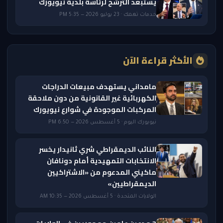
يستبعد الترشح لرئاسة بلدية نيويورك
خدمات تهمك · 23 يوليو 2026 — 5:35 PM
الأكثر قراءة الآن
مامداني يستهدف مبيعات الدراجات
الكهربائية غير القانونية من دون ملاحقة
المركبات الموجودة في شوارع نيويورك
نيويورك اليوم · 5 أغسطس 2026 — 6:50 PM
النائب الديمقراطي شري ثانيدار يخسر
الانتخابات التمهيدية أمام دونافان
ماكيني المدعوم من «الاشتراكيين
الديمقراطيين»
الولايات المتحدة · 5 أغسطس 2026 — 10:35 AM