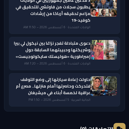
3 مدعين عامين جمهوريين في الولايات
يطلبون سجلات من فاوتشي للتحقيق في
مزاعم تحقيقه أرباحًا من إرشادات
كوفيد-19
الولايات المتحدة · 6 أغسطس 2026 — 11:50 AM
دعوى متبادلة تفجر نزاعًا بين نيكول لي بيرا
وشريكتها وحبيبتهما السابقة حول
إمبراطورية «هوليستك سايكولوجيست»
الولايات المتحدة · 6 أغسطس 2026 — 7:20 AM
حاولت إعادة سيارتها إلى وضع التوقف
فتحركت وحاصرتها أمام منزلها.. مصرع أم
عراقية لخمسة أبناء في ميشيغان
الجالية العربية · 5 أغسطس 2026 — 1:50 PM
التعليقات (0)