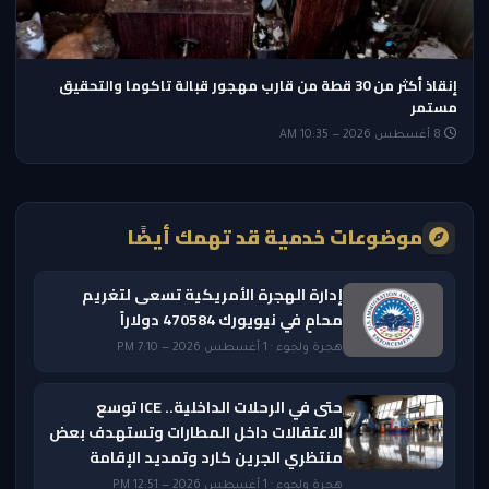
إنقاذ أكثر من 30 قطة من قارب مهجور قبالة تاكوما والتحقيق
مستمر
8 أغسطس 2026 — 10:35 AM
موضوعات خدمية قد تهمك أيضًا
إدارة الهجرة الأمريكية تسعى لتغريم
محامٍ في نيويورك 470584 دولاراً
هجرة ولجوء · 1 أغسطس 2026 — 7:10 PM
حتى في الرحلات الداخلية.. ICE توسع
الاعتقالات داخل المطارات وتستهدف بعض
منتظري الجرين كارد وتمديد الإقامة
هجرة ولجوء · 1 أغسطس 2026 — 12:51 PM