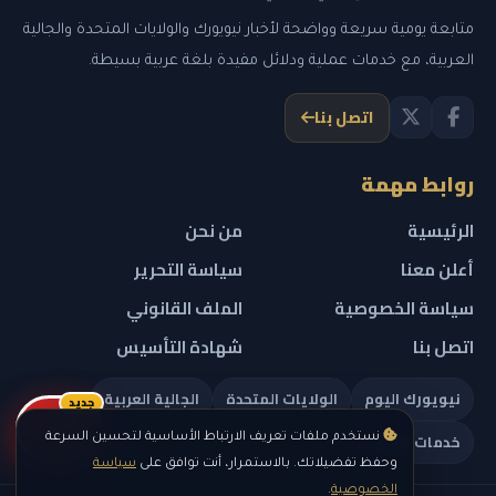
متابعة يومية سريعة وواضحة لأخبار نيويورك والولايات المتحدة والجالية
العربية، مع خدمات عملية ودلائل مفيدة بلغة عربية بسيطة.
اتصل بنا
روابط مهمة
الرئيسية
من نحن
أعلن معنا
سياسة التحرير
سياسة الخصوصية
الملف القانوني
اتصل بنا
شهادة التأسيس
نيويورك اليوم
الولايات المتحدة
الجالية العربية
جديد
ريلز
خدمات تهمك
نستخدم ملفات تعريف الارتباط الأساسية لتحسين السرعة
وحفظ تفضيلاتك. بالاستمرار، أنت توافق على
سياسة
الخصوصية
.