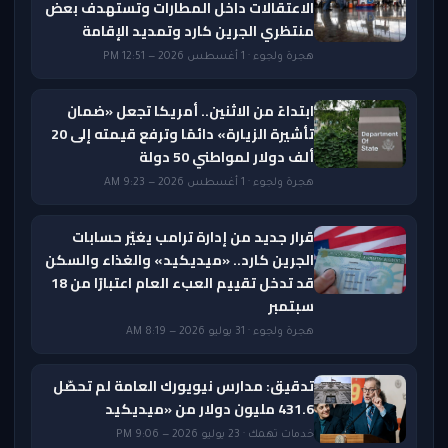
الاعتقالات داخل المطارات وتستهدف بعض
منتظري الجرين كارد وتمديد الإقامة
هجرة ولجوء · 1 أغسطس 2026 — 12:51 PM
ابتداءً من الاثنين.. أمريكا تجعل «ضمان
تأشيرة الزيارة» دائمًا وترفع قيمته إلى 20
ألف دولار لمواطني 50 دولة
هجرة ولجوء · 1 أغسطس 2026 — 9:23 AM
قرار جديد من إدارة ترامب يغيّر حسابات
الجرين كارد.. «ميديكيد» والغذاء والسكن
قد تدخل تقييم العبء العام اعتبارًا من 18
سبتمبر
هجرة ولجوء · 31 يوليو 2026 — 8:19 AM
تدقيق: مدارس نيويورك العامة لم تحصّل
431.6 مليون دولار من «ميديكيد
خدمات تهمك · 23 يوليو 2026 — 9:06 PM