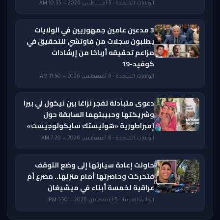
الولايات المتحدة · 5 أغسطس 2026 — 10:35 AM
3 مدعين عامين جمهوريين في الولايات
يطلبون سجلات من فاوتشي للتحقيق في
مزاعم تحقيقه أرباحًا من إرشادات
كوفيد-19
الولايات المتحدة · 6 أغسطس 2026 — 11:50 AM
دعوى متبادلة تفجر نزاعًا بين نيكول لي بيرا
وشريكتها وحبيبتهما السابقة حول
إمبراطورية «هوليستك سايكولوجيست»
الولايات المتحدة · 6 أغسطس 2026 — 7:20 AM
حاولت إعادة سيارتها إلى وضع التوقف
فتحركت وحاصرتها أمام منزلها.. مصرع أم
عراقية لخمسة أبناء في ميشيغان
الجالية العربية · 5 أغسطس 2026 — 1:50 PM