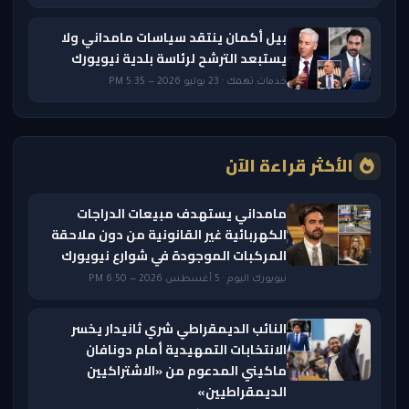
بيل أكمان ينتقد سياسات مامداني ولا
يستبعد الترشح لرئاسة بلدية نيويورك
خدمات تهمك · 23 يوليو 2026 — 5:35 PM
الأكثر قراءة الآن
مامداني يستهدف مبيعات الدراجات
الكهربائية غير القانونية من دون ملاحقة
المركبات الموجودة في شوارع نيويورك
نيويورك اليوم · 5 أغسطس 2026 — 6:50 PM
النائب الديمقراطي شري ثانيدار يخسر
الانتخابات التمهيدية أمام دونافان
ماكيني المدعوم من «الاشتراكيين
الديمقراطيين»