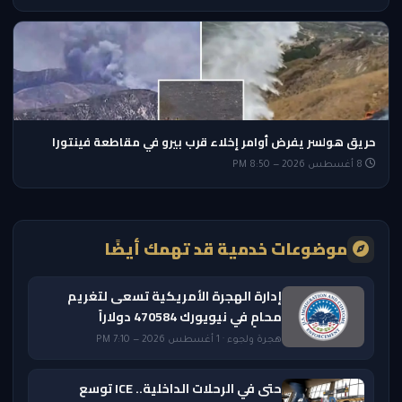
حريق هولسر يفرض أوامر إخلاء قرب بيرو في مقاطعة فينتورا
8 أغسطس 2026 — 8:50 PM
موضوعات خدمية قد تهمك أيضًا
إدارة الهجرة الأمريكية تسعى لتغريم
محامٍ في نيويورك 470584 دولاراً
هجرة ولجوء · 1 أغسطس 2026 — 7:10 PM
حتى في الرحلات الداخلية.. ICE توسع