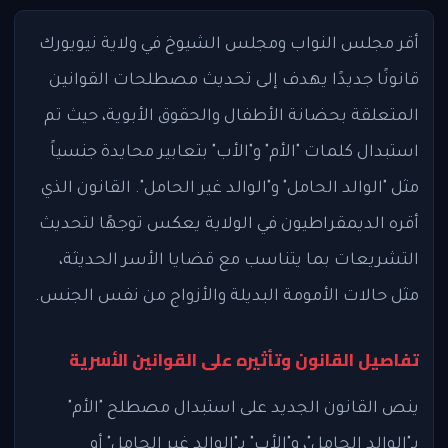
أقر مجلس النواب ومجلس الشيوخ في ولاية نيويورك
قانونًا جديدًا يهدف إلى تحديث مصطلحات القوانين
المتعلقة بحضانة الأطفال والحقوق الأبوية، حيث تم
استبدال كلمات "الأم" و"الأب" بتعابير محايدة جنسياً
مثل "الوالد الحامل" و"الوالد غير الحامل". القانون الذي
أقره الديمقراطيون في الولاية يعكس توجهًا لتحديث
التشريعات بما يتناسب مع قضايا الأسر الحديثة،
مثل حالات الأمومة البديلة والأزواج من نفس الجنس.
تفاصيل القانون وتأثيره على القوانين الأسرية
ينص القانون الجديد على استبدال مصطلح "الأم"
بـ"الوالد الحامل"، و"الأب" بـ"الوالد غير الحامل" أو