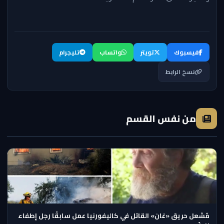
فيسبوك
تويتر
واتساب
تليجرام
نسخ الرابط
من نفس القسم
مُشعل حريق «غان» القاتل في كاليفورنيا عمل سابقًا رجل إطفاء