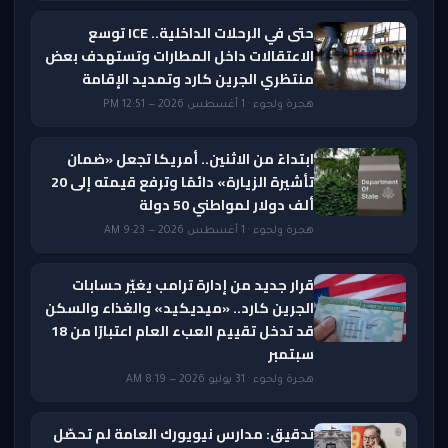
حتى في الرحلات الداخلية.. ICE توسع
الاعتقالات داخل المطارات وتستهدف بعض
منتظري الجرين كارد وتمديد الإقامة
هجرة ولجوء · 1 أغسطس 2026 — 12:51 PM
ابتداءً من الاثنين.. أمريكا تجعل «ضمان
تأشيرة الزيارة» دائمًا وترفع قيمته إلى 20
ألف دولار لمواطني 50 دولة
هجرة ولجوء · 1 أغسطس 2026 — 9:23 AM
قرار جديد من إدارة ترامب يغيّر حسابات
الجرين كارد.. «ميديكيد» والغذاء والسكن
قد تدخل تقييم العبء العام اعتبارًا من 18
سبتمبر
هجرة ولجوء · 31 يوليو 2026 — 8:19 AM
تدقيق: مدارس نيويورك العامة لم تحصّل