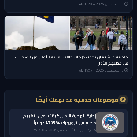
8 أغسطس 2026 — 11:20 AM
جامعة ميشيغان تحجب درجات طلاب السنة الأولى من السجلات
في فصلهم الأول
8 أغسطس 2026 — 11:05 AM
موضوعات خدمية قد تهمك أيضًا
إدارة الهجرة الأمريكية تسعى لتغريم
محامٍ في نيويورك 470584 دولاراً
هجرة ولجوء · 1 أغسطس 2026 — 7:10 PM