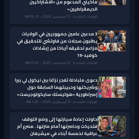
ماكيني المدعوم من «الاشتراكيين
الديمقراطيين»
الولايات المتحدة · 5 أغسطس 2026 — 10:35 AM
3 مدعين عامين جمهوريين في الولايات
يطلبون سجلات من فاوتشي للتحقيق في
مزاعم تحقيقه أرباحًا من إرشادات
كوفيد-19
الولايات المتحدة · 6 أغسطس 2026 — 11:50 AM
دعوى متبادلة تفجر نزاعًا بين نيكول لي بيرا
وشريكتها وحبيبتهما السابقة حول
إمبراطورية «هوليستك سايكولوجيست»
الولايات المتحدة · 6 أغسطس 2026 — 7:20 AM
حاولت إعادة سيارتها إلى وضع التوقف
فتحركت وحاصرتها أمام منزلها.. مصرع أم
عراقية لخمسة أبناء في ميشيغان