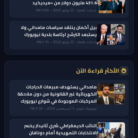
431.6 مليون دولار من «ميديكيد
خدمات تهمك · 23 يوليو 2026 — 9:06 PM
بيل أكمان ينتقد سياسات مامداني ولا
يستبعد الترشح لرئاسة بلدية نيويورك
خدمات تهمك · 23 يوليو 2026 — 5:35 PM
الأكثر قراءة الآن
مامداني يستهدف مبيعات الدراجات
الكهربائية غير القانونية من دون ملاحقة
المركبات الموجودة في شوارع نيويورك
نيويورك اليوم · 5 أغسطس 2026 — 6:50 PM
النائب الديمقراطي شري ثانيدار يخسر
الانتخابات التمهيدية أمام دونافان