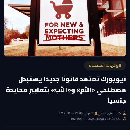
الولايات المتحدة
نيويورك تعتمد قانونًا جديدًا يستبدل
مصطلحي «الأم» و«الأب» بتعابير محايدة
جنسياً
كتب: منى البرعي
3 يونيو 2026 — 7:50 PM
تحديث: 8 أغسطس 2026 — 9:29 AM