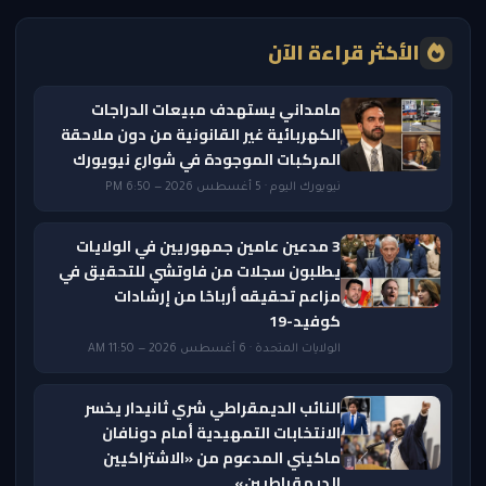
الأكثر قراءة الآن
مامداني يستهدف مبيعات الدراجات
الكهربائية غير القانونية من دون ملاحقة
المركبات الموجودة في شوارع نيويورك
نيويورك اليوم · 5 أغسطس 2026 — 6:50 PM
3 مدعين عامين جمهوريين في الولايات
يطلبون سجلات من فاوتشي للتحقيق في
مزاعم تحقيقه أرباحًا من إرشادات
كوفيد-19
الولايات المتحدة · 6 أغسطس 2026 — 11:50 AM
النائب الديمقراطي شري ثانيدار يخسر
الانتخابات التمهيدية أمام دونافان
ماكيني المدعوم من «الاشتراكيين
الديمقراطيين»