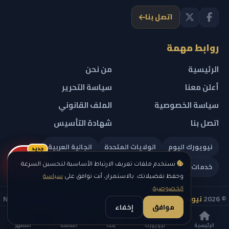
اتصل بنا
روابط مهمة
الرئيسية
من نحن
أعلن معنا
سياسة التحرير
سياسة الخصوصية
الملف القانوني
اتصل بنا
شهادة التأسيس
نيويورك اليوم
الولايات المتحدة
الجالية العربية
جديد
ريلز
خدمات تهمك
نستخدم ملفات تعريف الارتباط الأساسية لتحسين السرعة
وحفظ تفضيلاتك. بالاستمرار، أنت توافق على
سياسة
الخصوصية
.
© 2026
نيويورك نيوز
— جميع الحقوق محفوظة — NEW YORK NEWS
موافق
إخفاء
IN ARABIC LLC — رقم التسجيل 0451351808
الرئيسية
نيويورك
بحث
القائمة
المظهر