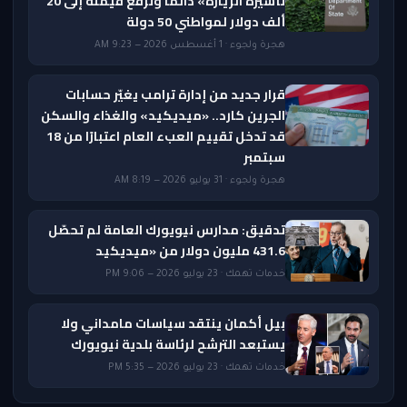
تأشيرة الزيارة» دائمًا وترفع قيمته إلى 20
ألف دولار لمواطني 50 دولة
هجرة ولجوء · 1 أغسطس 2026 — 9:23 AM
قرار جديد من إدارة ترامب يغيّر حسابات
الجرين كارد.. «ميديكيد» والغذاء والسكن
قد تدخل تقييم العبء العام اعتبارًا من 18
سبتمبر
هجرة ولجوء · 31 يوليو 2026 — 8:19 AM
تدقيق: مدارس نيويورك العامة لم تحصّل
431.6 مليون دولار من «ميديكيد
خدمات تهمك · 23 يوليو 2026 — 9:06 PM
بيل أكمان ينتقد سياسات مامداني ولا
يستبعد الترشح لرئاسة بلدية نيويورك
خدمات تهمك · 23 يوليو 2026 — 5:35 PM