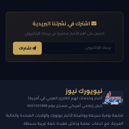
اشترك في نشرتنا البريدية
احصل على أهم الأخبار مباشرة في بريدك الإلكتروني
اشتراك
نيويورك نيوز
أخبار وخدمات تهم القارئ العربي في أمريكا
كيان إعلامي أمريكي مسجل برقم 0451351808
متابعة يومية سريعة وواضحة لأخبار نيويورك والولايات المتحدة والجالية
العربية، مع خدمات عملية ودلائل مفيدة بلغة عربية بسيطة.