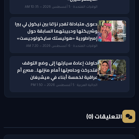
الولايات المتحدة · 5 أغسطس 2026 — 10:35 AM
دعوى متبادلة تفجر نزاعًا بين نيكول لي بيرا
وشريكتها وحبيبتهما السابقة حول
إمبراطورية «هوليستك سايكولوجيست»
الولايات المتحدة · 6 أغسطس 2026 — 7:20 AM
حاولت إعادة سيارتها إلى وضع التوقف
فتحركت وحاصرتها أمام منزلها.. مصرع أم
عراقية لخمسة أبناء في ميشيغان
الجالية العربية · 5 أغسطس 2026 — 1:50 PM
التعليقات (0)