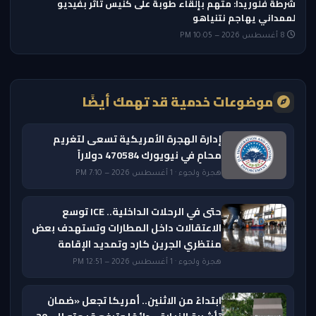
شرطة فلوريدا: متهم بإلقاء طوبة على كنيس تأثر بفيديو
لممداني يهاجم نتنياهو
8 أغسطس 2026 — 10:05 PM
موضوعات خدمية قد تهمك أيضًا
إدارة الهجرة الأمريكية تسعى لتغريم
محامٍ في نيويورك 470584 دولاراً
هجرة ولجوء · 1 أغسطس 2026 — 7:10 PM
حتى في الرحلات الداخلية.. ICE توسع
الاعتقالات داخل المطارات وتستهدف بعض
منتظري الجرين كارد وتمديد الإقامة
هجرة ولجوء · 1 أغسطس 2026 — 12:51 PM
ابتداءً من الاثنين.. أمريكا تجعل «ضمان