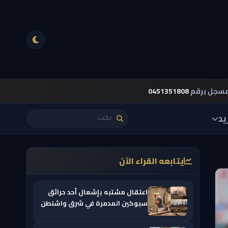
مسجل برقم
0451351808
يد
يتابعه القراء الآن
اعتقال مشتبه بإشعال أحد حرائق
سبوكين المدمرة في شرق واشنطن