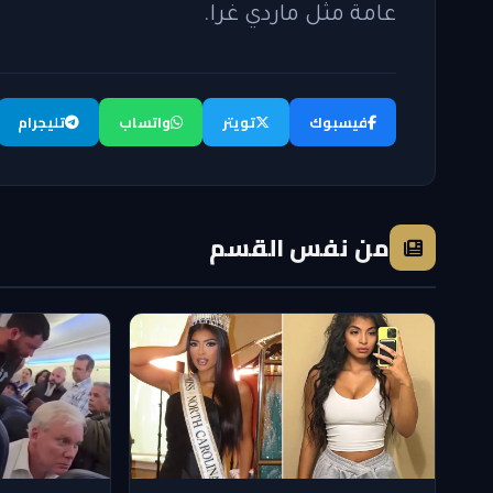
عامة مثل ماردي غرا.
فيسبوك
تويتر
واتساب
تليجرام
من نفس القسم