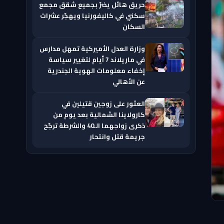
حريق هائل يضرّ بجميع شقق مجمع
سكني في كاليفورنيا ويهجّر عشرات
السكان
وزارة العدل الأميركية تمهل مدارس
في ماريلاند 7 أيام لتغيير سياسة
إخفاء معلومات الهوية الجندرية
عن الأهالي
العثور على زوجين قتيلين في
كارولاينا الشمالية بعد يوم من
ذكرى زواجهما الـ40 والشرطة ترجّح
جريمة قتل وانتحار