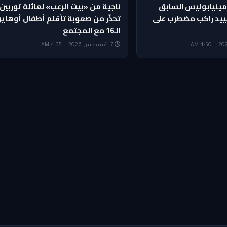
ينيابوليس السابق
ناجية من «بيت الرعب» لعائلة توربين
ييد راكب مضطرب على
تحذّر من صعوبة تأقلم أطفال أوهايو
الـ16 مع المجتمع
7 أغسطس 2026 — 4:35 AM