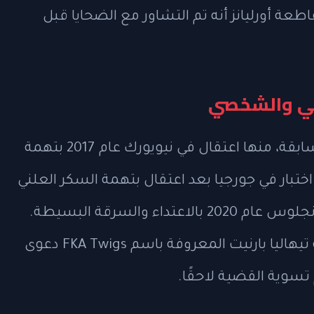
طعة أورليانز أنه تم التشاور مع الضحايا قبل
ني والشخصي
لدى لابوف سجل من الحوادث القانونية السابقة، منها اعتقال في نيويورك عام 2017 بتهمة
 اختبار في جورجيا بعد اعتقال بتهمة السكر العلني
في نفس العام. كما واجه تهمًا في لوس أنجلوس عام 2020 بالاعتداء والسرقة البسيطة.
وفي نفس العام، رفعت المغنية والممثلة تيهاليا بارنيت المعروفة باسم FKA Twigs دعوى
تسوية القضية لاحقًا.