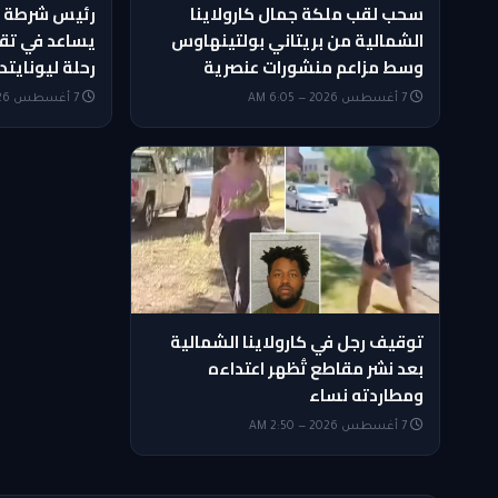
سحب لقب ملكة جمال كارولاينا
رئيس شرطة م
الشمالية من بريتاني بولتينهاوس
يساعد في تق
وسط مزاعم منشورات عنصرية
رحلة ليونايتد
7 أغسطس 2026 — 6:05 AM
7 أغسطس 2026 — 4:50 AM
توقيف رجل في كارولاينا الشمالية
بعد نشر مقاطع تُظهر اعتداءه
ومطاردته نساء
7 أغسطس 2026 — 2:50 AM