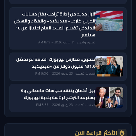
قرار جديد من إدارة ترامب يغيّر حسابات
الجرين كارد.. «ميديكيد» والغذاء والسكن
قد تدخل تقييم العبء العام اعتبارًا من 18
سبتمبر
هجرة ولجوء · 31 يوليو 2026 — 8:19 AM
تدقيق: مدارس نيويورك العامة لم تحصّل
431.6 مليون دولار من «ميديكيد
خدمات تهمك · 23 يوليو 2026 — 9:06 PM
بيل أكمان ينتقد سياسات مامداني ولا
يستبعد الترشح لرئاسة بلدية نيويورك
خدمات تهمك · 23 يوليو 2026 — 5:35 PM
الأكثر قراءة الآن