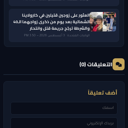
العثور على زوجين قتيلين في كارولاينا
الشمالية بعد يوم من ذكرى زواجهما الـ40
والشرطة ترجّح جريمة قتل وانتحار
الولايات المتحدة · 3 أغسطس 2026 — 3:50 PM
التعليقات (0)
أضف تعليقاً