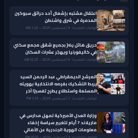
اعتقال مشتبه بإشعال أحد حرائق سبوكين
المدمرة في شرق واشنطن
الولايات المتحدة · 4 أغسطس 2026 — 2:20 AM
حريق هائل يضرّ بجميع شقق مجمع سكني
في كاليفورنيا ويهجّر عشرات السكان
الولايات المتحدة · 4 أغسطس 2026 — 12:20 AM
المرشح الديمقراطي عبد الرحمن السيد
يربط التشكيك بفرصه الانتخابية بهويته
المسلمة واستطلاع يطرح تفسيرًا آخر
الولايات المتحدة · 2 أغسطس 2026 — 3:35 PM
وزارة العدل الأميركية تمهل مدارس في
ماريلاند 7 أيام لتغيير سياسة إخفاء
معلومات الهوية الجندرية عن الأهالي
الولايات المتحدة · 3 أغسطس 2026 — 11:05 PM