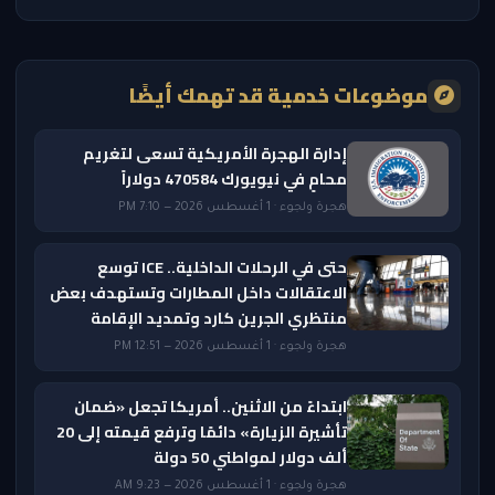
موضوعات خدمية قد تهمك أيضًا
إدارة الهجرة الأمريكية تسعى لتغريم
محامٍ في نيويورك 470584 دولاراً
هجرة ولجوء · 1 أغسطس 2026 — 7:10 PM
حتى في الرحلات الداخلية.. ICE توسع
الاعتقالات داخل المطارات وتستهدف بعض
منتظري الجرين كارد وتمديد الإقامة
هجرة ولجوء · 1 أغسطس 2026 — 12:51 PM
ابتداءً من الاثنين.. أمريكا تجعل «ضمان
تأشيرة الزيارة» دائمًا وترفع قيمته إلى 20
ألف دولار لمواطني 50 دولة
هجرة ولجوء · 1 أغسطس 2026 — 9:23 AM