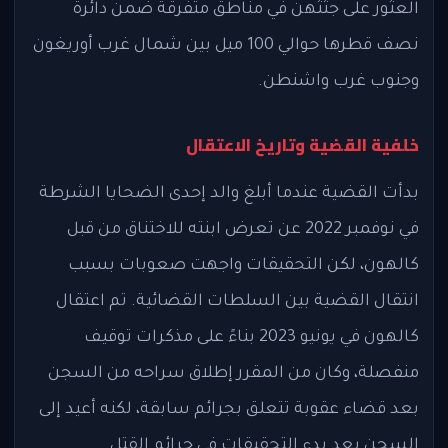
العثور على جثثهن في مناطق متفرقة ضمن دائرة
نصف قطرها حوالي 100 ميل بين شمال غرب أوريغون
وجنوب غرب واشنطن.
خلفية القضية وتاريخ الاعتقال
بدأت القضية عندما أبلغ والد إحدى الضحايا الشرطة
في نوفمبر 2022 عن تعرض ابنته للاختناق من قبل
كالهون، لكن التحقيقات واجهت صعوبات بسبب
انتقال القضية بين السلطات القضائية. تم اعتقال
كالهون في يونيو 2023 بناءً على مذكرات توقيف
منفصلة، وكان من المقرر إطلاق سراحه من السجن
بعد قضاء عقوبة تتعلق بجرائم سابقة، لكنه أعيد إلى
السجن بعد بدء التحقيقات في جرائم القتل.