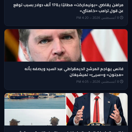
مراهن يقاضي «بوليماركت» مطالبًا بـ170 ألف دولار بسبب توقع
عن قول ترامب «خامنئي»
8 أغسطس 2026 — 4:20 PM
فانس يهاجم المرشح الديمقراطي عبد السيد ويصفه بأنه
«مجنون» و«سيئ» لميشيغان
8 أغسطس 2026 — 4:05 PM