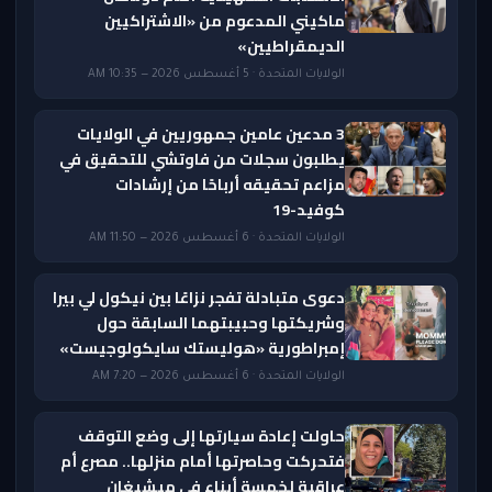
ماكيني المدعوم من «الاشتراكيين
الديمقراطيين»
الولايات المتحدة · 5 أغسطس 2026 — 10:35 AM
3 مدعين عامين جمهوريين في الولايات
يطلبون سجلات من فاوتشي للتحقيق في
مزاعم تحقيقه أرباحًا من إرشادات
كوفيد-19
الولايات المتحدة · 6 أغسطس 2026 — 11:50 AM
دعوى متبادلة تفجر نزاعًا بين نيكول لي بيرا
وشريكتها وحبيبتهما السابقة حول
إمبراطورية «هوليستك سايكولوجيست»
الولايات المتحدة · 6 أغسطس 2026 — 7:20 AM
حاولت إعادة سيارتها إلى وضع التوقف
فتحركت وحاصرتها أمام منزلها.. مصرع أم
عراقية لخمسة أبناء في ميشيغان