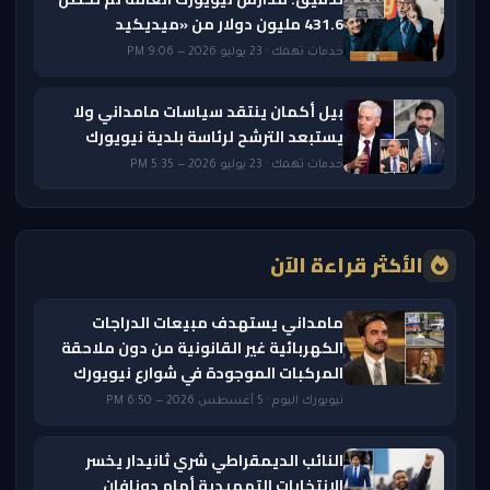
431.6 مليون دولار من «ميديكيد
خدمات تهمك · 23 يوليو 2026 — 9:06 PM
بيل أكمان ينتقد سياسات مامداني ولا
يستبعد الترشح لرئاسة بلدية نيويورك
خدمات تهمك · 23 يوليو 2026 — 5:35 PM
الأكثر قراءة الآن
مامداني يستهدف مبيعات الدراجات
الكهربائية غير القانونية من دون ملاحقة
المركبات الموجودة في شوارع نيويورك
نيويورك اليوم · 5 أغسطس 2026 — 6:50 PM
النائب الديمقراطي شري ثانيدار يخسر
الانتخابات التمهيدية أمام دونافان