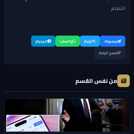
التعلم.
فيسبوك
تويتر
واتساب
تليجرام
نسخ الرابط
من نفس القسم