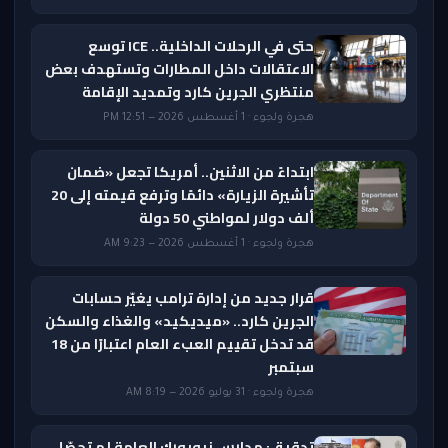
حتى في الرحلات الداخلية.. ICE توسع
الاعتقالات داخل المطارات وتستهدف بعض
منتظري الجرين كارد وتمديد الإقامة
هجرة ولجوء · 1 أغسطس 2026 — 12:51 PM
ابتداءً من الاثنين.. أمريكا تجعل «ضمان
تأشيرة الزيارة» دائمًا وترفع قيمته إلى 20
ألف دولار لمواطني 50 دولة
هجرة ولجوء · 1 أغسطس 2026 — 9:23 AM
قرار جديد من إدارة ترامب يغيّر حسابات
الجرين كارد.. «ميديكيد» والغذاء والسكن
قد تدخل تقييم العبء العام اعتبارًا من 18
سبتمبر
هجرة ولجوء · 31 يوليو 2026 — 8:19 AM
تدقيق: مدارس نيويورك العامة لم تحصّل