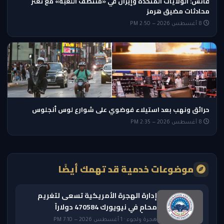
فانس: الولايات المتحدة وإيران في «منتصف اللعبة» مع تعثر
محادثات مضيق هرمز
8 أغسطس 2026 — 2:50 PM
حرائق ونهب بعد استيلاء فوضوي على شوارع لوس أنجلوس
8 أغسطس 2026 — 2:35 PM
موضوعات خدمية قد تهمك أيضًا
إدارة الهجرة الأمريكية تسعى لتغريم
محامٍ في نيويورك 470584 دولاراً
هجرة ولجوء · 1 أغسطس 2026 — 7:10 PM