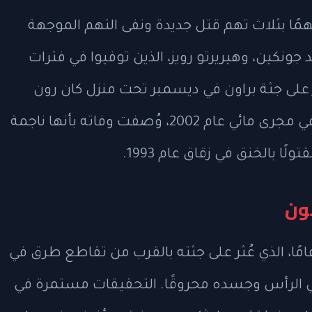
همًا بثلاث تهم قتل جديدة ونفى التهم الموجهة
د جونكين، وهيريرتو رويز، الذين توفيوا في فترات
 على جثة براون في ديسمبر تحت منزل كان رون
يعيش فيه سابقًا، بينما عثر على جونكين في مجرى مائي عام 2002، وُصفت وفاته بأنها ناجمة
ًا بالخنق في زقاق عام 1993.
ون
 متهم سابقًا بقتل برناردو مورينو، 54 عامًا، الذي عُثر على جثته بالقرب من تقاطع طرق في
ق ناري في الرأس وجسده محروقًا. التحقيقات مستمرة في