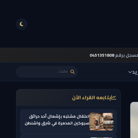
مسجل برقم
0451351808
يد
يتابعه القراء الآن
اعتقال مشتبه بإشعال أحد حرائق
سبوكين المدمرة في شرق واشنطن