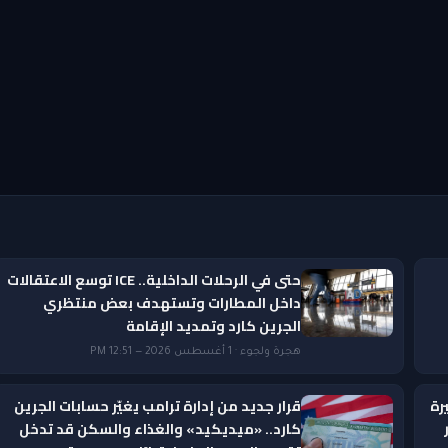
حتى في الرحلات الداخلية.. ICE توسع الاعتقالات
داخل المطارات وتستهدف بعض منتظري
الجرين كارد وتمديد الإقامة
هجرة ولجوء · 1 أغسطس 2026 — 12:51 PM
رة
قرار جديد من إدارة ترامب يغيّر حسابات الجرين
ار
كارد.. «ميديكيد» والغذاء والسكن قد تدخل