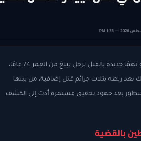
وجهت السلطات في مقاطعة سان دييغو تهمًا جديدة بالقتل لرجل يبلغ من العمر 74 عامًا،
قًا في قضية قتل عام 2023، وذلك بعد ربطه بثلاث جرائم قتل إضافية، من بينها
 التطور بعد جهود تحقيق مستمرة أدت إلى الكشف
طين بالقضية