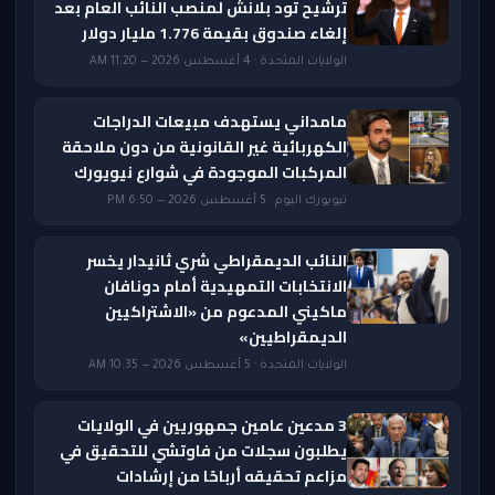
ترشيح تود بلانش لمنصب النائب العام بعد
إلغاء صندوق بقيمة 1.776 مليار دولار
الولايات المتحدة · 4 أغسطس 2026 — 11:20 AM
مامداني يستهدف مبيعات الدراجات
الكهربائية غير القانونية من دون ملاحقة
المركبات الموجودة في شوارع نيويورك
نيويورك اليوم · 5 أغسطس 2026 — 6:50 PM
النائب الديمقراطي شري ثانيدار يخسر
الانتخابات التمهيدية أمام دونافان
ماكيني المدعوم من «الاشتراكيين
الديمقراطيين»
الولايات المتحدة · 5 أغسطس 2026 — 10:35 AM
3 مدعين عامين جمهوريين في الولايات
يطلبون سجلات من فاوتشي للتحقيق في
مزاعم تحقيقه أرباحًا من إرشادات