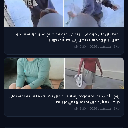
اعتداءان على موظفي بريد في منطقة خليج سان فرانسيسكو
خلال أيام ومكافآت تصل إلى 150 ألف دولار
8 أغسطس 2026 — 9:20 AM
زوج الأميركية المفقودة إليزابيث واديل يكشف ما قالته لمستقلي
دراجات مائية قبل اختفائها في غرينادا
8 أغسطس 2026 — 8:20 AM