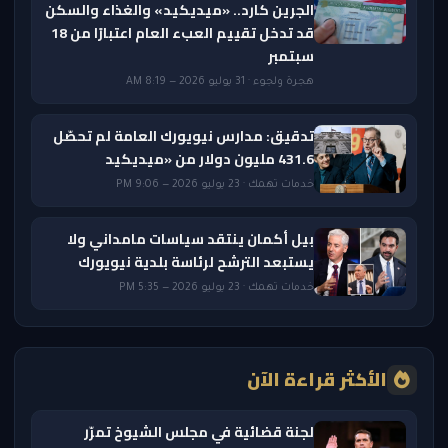
الجرين كارد.. «ميديكيد» والغذاء والسكن
قد تدخل تقييم العبء العام اعتبارًا من 18
سبتمبر
هجرة ولجوء · 31 يوليو 2026 — 8:19 AM
تدقيق: مدارس نيويورك العامة لم تحصّل
431.6 مليون دولار من «ميديكيد
خدمات تهمك · 23 يوليو 2026 — 9:06 PM
بيل أكمان ينتقد سياسات مامداني ولا
يستبعد الترشح لرئاسة بلدية نيويورك
خدمات تهمك · 23 يوليو 2026 — 5:35 PM
الأكثر قراءة الآن
لجنة قضائية في مجلس الشيوخ تمرّر