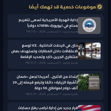
موضوعات خدمية قد تهمك أيضًا
إدارة الهجرة الأمريكية تسعى لتغريم
محامٍ في نيويورك 470584 دولاراً
هجرة ولجوء · 1 أغسطس 2026 — 7:10 PM
حتى في الرحلات الداخلية.. ICE توسع
الاعتقالات داخل المطارات وتستهدف بعض
منتظري الجرين كارد وتمديد الإقامة
هجرة ولجوء · 1 أغسطس 2026 — 12:51 PM
ابتداءً من الاثنين.. أمريكا تجعل «ضمان
تأشيرة الزيارة» دائمًا وترفع قيمته إلى 20
ألف دولار لمواطني 50 دولة
هجرة ولجوء · 1 أغسطس 2026 — 9:23 AM
قرار جديد من إدارة ترامب يغيّر حسابات