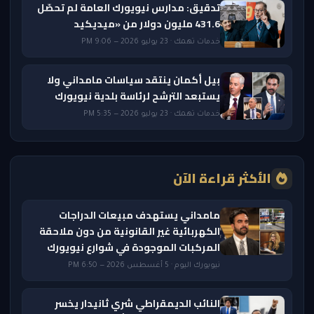
تدقيق: مدارس نيويورك العامة لم تحصّل
431.6 مليون دولار من «ميديكيد
خدمات تهمك · 23 يوليو 2026 — 9:06 PM
بيل أكمان ينتقد سياسات مامداني ولا
يستبعد الترشح لرئاسة بلدية نيويورك
خدمات تهمك · 23 يوليو 2026 — 5:35 PM
الأكثر قراءة الآن
مامداني يستهدف مبيعات الدراجات
الكهربائية غير القانونية من دون ملاحقة
المركبات الموجودة في شوارع نيويورك
نيويورك اليوم · 5 أغسطس 2026 — 6:50 PM
النائب الديمقراطي شري ثانيدار يخسر