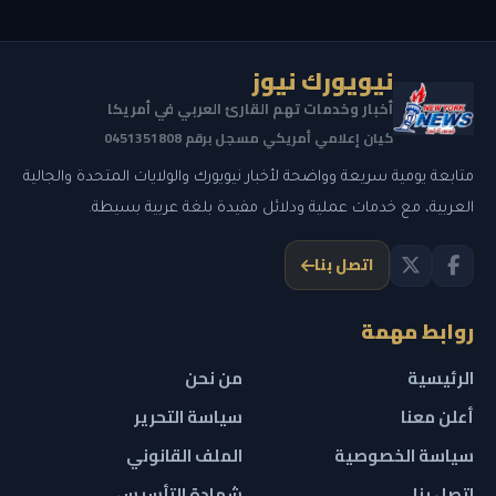
نيويورك نيوز
أخبار وخدمات تهم القارئ العربي في أمريكا
كيان إعلامي أمريكي مسجل برقم 0451351808
متابعة يومية سريعة وواضحة لأخبار نيويورك والولايات المتحدة والجالية
العربية، مع خدمات عملية ودلائل مفيدة بلغة عربية بسيطة.
اتصل بنا
روابط مهمة
الرئيسية
من نحن
أعلن معنا
سياسة التحرير
سياسة الخصوصية
الملف القانوني
اتصل بنا
شهادة التأسيس