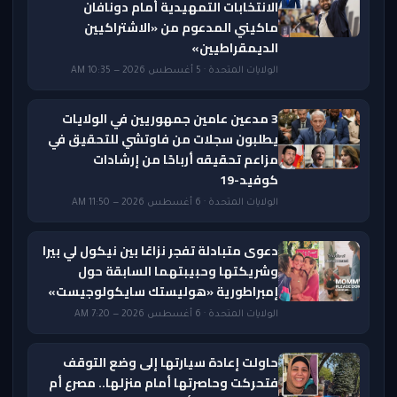
الانتخابات التمهيدية أمام دونافان
ماكيني المدعوم من «الاشتراكيين
الديمقراطيين»
الولايات المتحدة · 5 أغسطس 2026 — 10:35 AM
3 مدعين عامين جمهوريين في الولايات
يطلبون سجلات من فاوتشي للتحقيق في
مزاعم تحقيقه أرباحًا من إرشادات
كوفيد-19
الولايات المتحدة · 6 أغسطس 2026 — 11:50 AM
دعوى متبادلة تفجر نزاعًا بين نيكول لي بيرا
وشريكتها وحبيبتهما السابقة حول
إمبراطورية «هوليستك سايكولوجيست»
الولايات المتحدة · 6 أغسطس 2026 — 7:20 AM
حاولت إعادة سيارتها إلى وضع التوقف
فتحركت وحاصرتها أمام منزلها.. مصرع أم