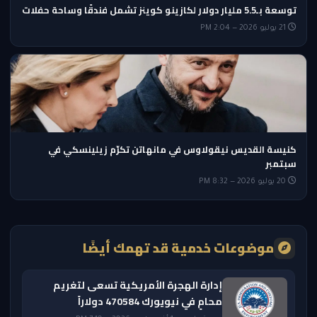
توسعة بـ5.5 مليار دولار لكازينو كوينز تشمل فندقًا وساحة حفلات
21 يوليو 2026 — 2:04 PM
كنيسة القديس نيقولاوس في مانهاتن تكرّم زيلينسكي في
سبتمبر
20 يوليو 2026 — 8:32 PM
موضوعات خدمية قد تهمك أيضًا
إدارة الهجرة الأمريكية تسعى لتغريم
محامٍ في نيويورك 470584 دولاراً