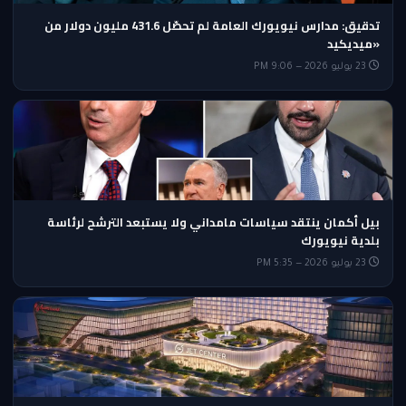
تدقيق: مدارس نيويورك العامة لم تحصّل 431.6 مليون دولار من
«ميديكيد
23 يوليو 2026 — 9:06 PM
بيل أكمان ينتقد سياسات مامداني ولا يستبعد الترشح لرئاسة
بلدية نيويورك
23 يوليو 2026 — 5:35 PM