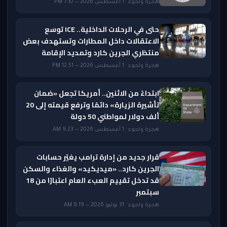
هجرة ولجوء · 1 أغسطس 2026 — 7:10 PM
حتى في الرحلات الداخلية.. ICE توسع
الاعتقالات داخل المطارات وتستهدف بعض
منتظري الجرين كارد وتمديد الإقامة
هجرة ولجوء · 1 أغسطس 2026 — 12:51 PM
ابتداءً من الاثنين.. أمريكا تجعل «ضمان
تأشيرة الزيارة» دائمًا وترفع قيمته إلى 20
ألف دولار لمواطني 50 دولة
هجرة ولجوء · 1 أغسطس 2026 — 9:23 AM
قرار جديد من إدارة ترامب يغيّر حسابات
الجرين كارد.. «ميديكيد» والغذاء والسكن
قد تدخل تقييم العبء العام اعتبارًا من 18
سبتمبر
هجرة ولجوء · 31 يوليو 2026 — 8:19 AM