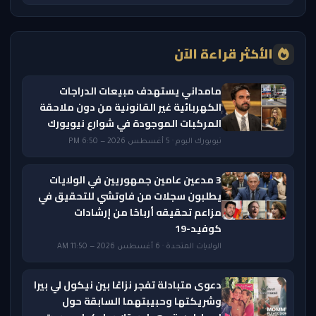
الأكثر قراءة الآن
مامداني يستهدف مبيعات الدراجات
الكهربائية غير القانونية من دون ملاحقة
المركبات الموجودة في شوارع نيويورك
نيويورك اليوم · 5 أغسطس 2026 — 6:50 PM
3 مدعين عامين جمهوريين في الولايات
يطلبون سجلات من فاوتشي للتحقيق في
مزاعم تحقيقه أرباحًا من إرشادات
كوفيد-19
الولايات المتحدة · 6 أغسطس 2026 — 11:50 AM
دعوى متبادلة تفجر نزاعًا بين نيكول لي بيرا
وشريكتها وحبيبتهما السابقة حول