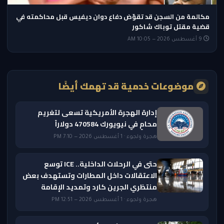
مكالمة من السجن قد تقوّض دفاع دوان ديفيس قبل محاكمته في
قضية مقتل توباك شاكور
9 أغسطس 2026 — 10:05 AM
موضوعات خدمية قد تهمك أيضًا
إدارة الهجرة الأمريكية تسعى لتغريم
محامٍ في نيويورك 470584 دولاراً
هجرة ولجوء · 1 أغسطس 2026 — 7:10 PM
حتى في الرحلات الداخلية.. ICE توسع
الاعتقالات داخل المطارات وتستهدف بعض
منتظري الجرين كارد وتمديد الإقامة
هجرة ولجوء · 1 أغسطس 2026 — 12:51 PM