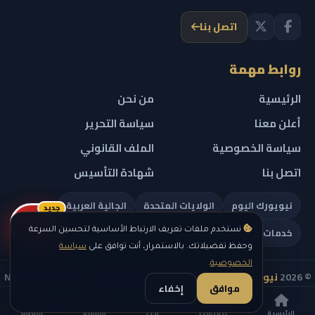
اتصل بنا
روابط مهمة
الرئيسية
من نحن
أعلن معنا
سياسة التحرير
سياسة الخصوصية
الملف القانوني
اتصل بنا
شهادة التأسيس
نيويورك اليوم
الولايات المتحدة
الجالية العربية
جديد
ريلز
خدمات تهمك
نستخدم ملفات تعريف الارتباط الأساسية لتحسين السرعة
وحفظ تفضيلاتك. بالاستمرار، أنت توافق على
سياسة
الخصوصية
.
© 2026
نيويورك نيوز
— جميع الحقوق محفوظة — NEW YORK NEWS
موافق
إخفاء
IN ARABIC LLC — رقم التسجيل 0451351808
الرئيسية
نيويورك
بحث
القائمة
المظهر