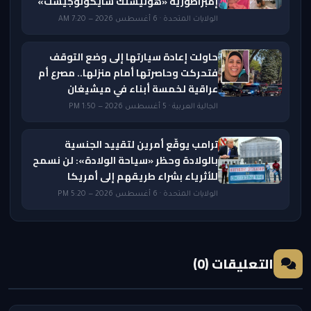
إمبراطورية «هوليستك سايكولوجيست»
الولايات المتحدة · 6 أغسطس 2026 — 7:20 AM
حاولت إعادة سيارتها إلى وضع التوقف
فتحركت وحاصرتها أمام منزلها.. مصرع أم
عراقية لخمسة أبناء في ميشيغان
الجالية العربية · 5 أغسطس 2026 — 1:50 PM
ترامب يوقّع أمرين لتقييد الجنسية
بالولادة وحظر «سياحة الولادة»: لن نسمح
للأثرياء بشراء طريقهم إلى أمريكا
الولايات المتحدة · 6 أغسطس 2026 — 5:20 PM
التعليقات (0)