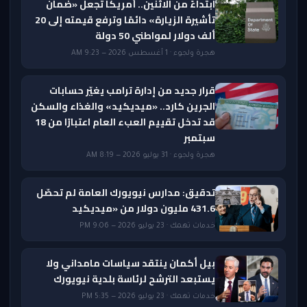
ابتداءً من الاثنين.. أمريكا تجعل «ضمان
تأشيرة الزيارة» دائمًا وترفع قيمته إلى 20
ألف دولار لمواطني 50 دولة
هجرة ولجوء · 1 أغسطس 2026 — 9:23 AM
قرار جديد من إدارة ترامب يغيّر حسابات
الجرين كارد.. «ميديكيد» والغذاء والسكن
قد تدخل تقييم العبء العام اعتبارًا من 18
سبتمبر
هجرة ولجوء · 31 يوليو 2026 — 8:19 AM
تدقيق: مدارس نيويورك العامة لم تحصّل
431.6 مليون دولار من «ميديكيد
خدمات تهمك · 23 يوليو 2026 — 9:06 PM
بيل أكمان ينتقد سياسات مامداني ولا
يستبعد الترشح لرئاسة بلدية نيويورك
خدمات تهمك · 23 يوليو 2026 — 5:35 PM