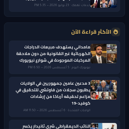
خدمات تهمك · 23 يوليو 2026 — 5:35 PM
الأكثر قراءة الآن
مامداني يستهدف مبيعات الدراجات
الكهربائية غير القانونية من دون ملاحقة
المركبات الموجودة في شوارع نيويورك
نيويورك اليوم · 5 أغسطس 2026 — 6:50 PM
3 مدعين عامين جمهوريين في الولايات
يطلبون سجلات من فاوتشي للتحقيق في
مزاعم تحقيقه أرباحًا من إرشادات
كوفيد-19
الولايات المتحدة · 6 أغسطس 2026 — 11:50 AM
النائب الديمقراطي شري ثانيدار يخسر