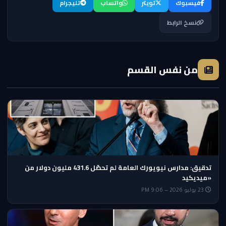
فيسبوك
تويتر
واتساب
تليجرام
نسخ الرابط
من نفس القسم
تدقيق: مدارس نيويورك العامة لم تحصّل 431.6 مليون دولار من
«ميديكيد
23 يوليو 2026 — 9:06 PM