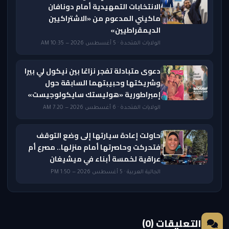
الانتخابات التمهيدية أمام دونافان
ماكيني المدعوم من «الاشتراكيين
الديمقراطيين»
الولايات المتحدة · 5 أغسطس 2026 — 10:35 AM
دعوى متبادلة تفجر نزاعًا بين نيكول لي بيرا
وشريكتها وحبيبتهما السابقة حول
إمبراطورية «هوليستك سايكولوجيست»
الولايات المتحدة · 6 أغسطس 2026 — 7:20 AM
حاولت إعادة سيارتها إلى وضع التوقف
فتحركت وحاصرتها أمام منزلها.. مصرع أم
عراقية لخمسة أبناء في ميشيغان
الجالية العربية · 5 أغسطس 2026 — 1:50 PM
التعليقات (0)