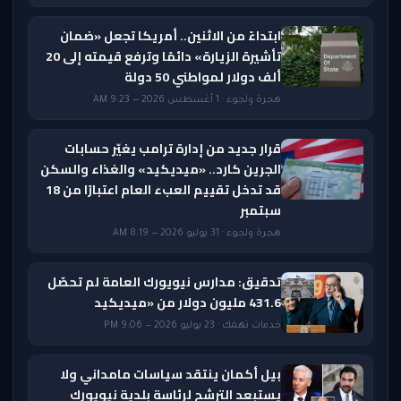
ابتداءً من الاثنين.. أمريكا تجعل «ضمان
تأشيرة الزيارة» دائمًا وترفع قيمته إلى 20
ألف دولار لمواطني 50 دولة
هجرة ولجوء · 1 أغسطس 2026 — 9:23 AM
قرار جديد من إدارة ترامب يغيّر حسابات
الجرين كارد.. «ميديكيد» والغذاء والسكن
قد تدخل تقييم العبء العام اعتبارًا من 18
سبتمبر
هجرة ولجوء · 31 يوليو 2026 — 8:19 AM
تدقيق: مدارس نيويورك العامة لم تحصّل
431.6 مليون دولار من «ميديكيد
خدمات تهمك · 23 يوليو 2026 — 9:06 PM
بيل أكمان ينتقد سياسات مامداني ولا
يستبعد الترشح لرئاسة بلدية نيويورك