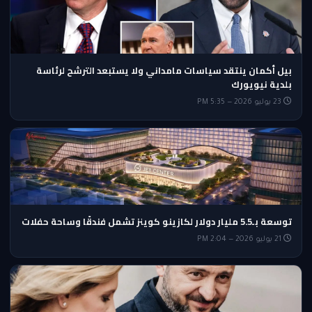
بيل أكمان ينتقد سياسات مامداني ولا يستبعد الترشح لرئاسة
بلدية نيويورك
23 يوليو 2026 — 5:35 PM
توسعة بـ5.5 مليار دولار لكازينو كوينز تشمل فندقًا وساحة حفلات
21 يوليو 2026 — 2:04 PM