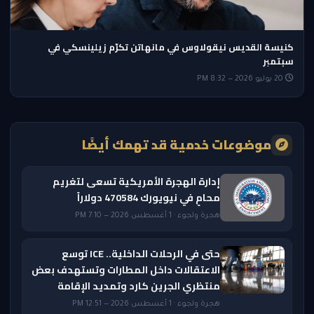
كنيسة القديس نيقولاوس في مانهاتن تكرّم زيلينسكي في
سبتمبر
20 يوليو 2026 — 8:32 PM
موضوعات خدمية قد تهمك أيضًا
إدارة الهجرة الأمريكية تسعى لتغريم
محامٍ في نيويورك 470584 دولاراً
هجرة ولجوء · 1 أغسطس 2026 — 7:10 PM
حتى في الرحلات الداخلية.. ICE توسع
الاعتقالات داخل المطارات وتستهدف بعض
منتظري الجرين كارد وتمديد الإقامة
هجرة ولجوء · 1 أغسطس 2026 — 12:51 PM