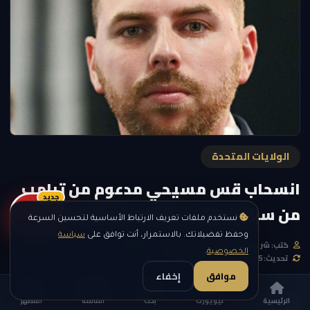
الولايات المتحدة
انسحاب قس مسيحي مدعوم من ترامب
جديد
من سباق مجلس النواب بأوكلاهوما
ريلز
نستخدم ملفات تعريف الارتباط الأساسية لتحسين السرعة
وحفظ تفضيلاتك. بالاستمرار، أنت توافق على
سياسة
كتب: شريف الحلواني
18 يونيو 2026 — 7:33 PM
الخصوصية
.
تحديث: 5 أغسطس 2026 — 3:40 PM
موافق
إخفاء
الرئيسية
نيويورك
بحث
القائمة
المظهر