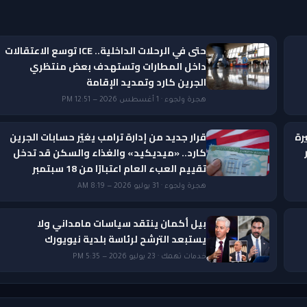
حتى في الرحلات الداخلية.. ICE توسع الاعتقالات
داخل المطارات وتستهدف بعض منتظري
الجرين كارد وتمديد الإقامة
هجرة ولجوء · 1 أغسطس 2026 — 12:51 PM
رة
قرار جديد من إدارة ترامب يغيّر حسابات الجرين
ار
كارد.. «ميديكيد» والغذاء والسكن قد تدخل
تقييم العبء العام اعتبارًا من 18 سبتمبر
هجرة ولجوء · 31 يوليو 2026 — 8:19 AM
بيل أكمان ينتقد سياسات مامداني ولا
يستبعد الترشح لرئاسة بلدية نيويورك
خدمات تهمك · 23 يوليو 2026 — 5:35 PM