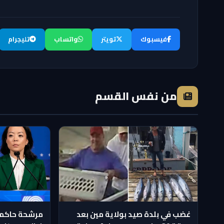
فيسبوك
تويتر
واتساب
تليجرام
من نفس القسم
غضب في بلدة صيد بولاية مين بعد
مرشحة حاكم