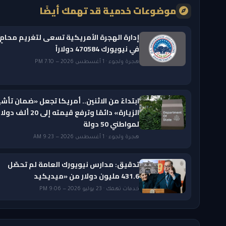
موضوعات خدمية قد تهمك أيضًا
إدارة الهجرة الأمريكية تسعى لتغريم محامٍ
في نيويورك 470584 دولاراً
هجرة ولجوء · 1 أغسطس 2026 — 7:10 PM
ابتداءً من الاثنين.. أمريكا تجعل «ضمان تأشي
الزيارة» دائمًا وترفع قيمته إلى 20 ألف دول
لمواطني 50 دولة
هجرة ولجوء · 1 أغسطس 2026 — 9:23 AM
تدقيق: مدارس نيويورك العامة لم تحصّل
431.6 مليون دولار من «ميديكيد
خدمات تهمك · 23 يوليو 2026 — 9:06 PM