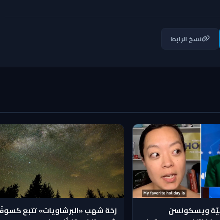
نسخ الرابط
يّة ويسكونسن
زخة شهب «البرشاويات» تتبع كسوفًا