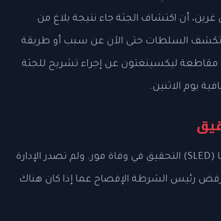
ين، أن اكتشاف الجثة جاء نتيجة بلاغ من
م تكشف السلطات حتى الآن عن سبب أو طريقة
 مقاطعة ليكسينغتون عن إجراء تشريح للجثة
ة يوم الاثنين.
حقيق
تتولى إدارة إنفاذ القانون في ساوث كارولينا (SLED) التحقيق في وفاة مور. ولم تصدر الإدارة
فض رئيس الشرطة الإفصاح عما إذا كان هناك