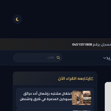
مسجل برقم
0451351808
يد
يتابعه القراء الآن
اعتقال مشتبه بإشعال أحد حرائق
سبوكين المدمرة في شرق واشنطن