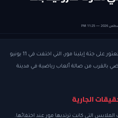
أكدت السلطات في ولاية ساوث كارولينا العثور على جثة إيلينا مور، التي اختفت في 11 يونيو
ماضي بالقرب من صالة ألعاب رياضية في مدينة
قيقات الجارية
 الملابس التي كانت ترتديها مور عند اختفائها.