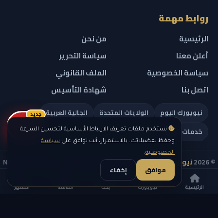
روابط مهمة
الرئيسية
من نحن
أعلن معنا
سياسة التحرير
سياسة الخصوصية
الملف القانوني
اتصل بنا
شهادة التأسيس
نيويورك اليوم
الولايات المتحدة
الجالية العربية
جديد
ريلز
خدمات تهمك
نستخدم ملفات تعريف الارتباط الأساسية لتحسين السرعة
وحفظ تفضيلاتك. بالاستمرار، أنت توافق على
سياسة
الخصوصية
.
© 2026
نيويورك نيوز
— جميع الحقوق محفوظة — NEW YORK NEWS
موافق
إخفاء
IN ARABIC LLC — رقم التسجيل 0451351808
الرئيسية
نيويورك
بحث
القائمة
المظهر