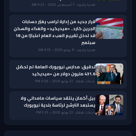
هجرة ولجوء · 1 أغسطس 2026 — 9:23 AM
قرار جديد من إدارة ترامب يغيّر حسابات
الجرين كارد.. «ميديكيد» والغذاء والسكن
قد تدخل تقييم العبء العام اعتبارًا من 18
سبتمبر
هجرة ولجوء · 31 يوليو 2026 — 8:19 AM
تدقيق: مدارس نيويورك العامة لم تحصّل
431.6 مليون دولار من «ميديكيد
خدمات تهمك · 23 يوليو 2026 — 9:06 PM
بيل أكمان ينتقد سياسات مامداني ولا
يستبعد الترشح لرئاسة بلدية نيويورك
خدمات تهمك · 23 يوليو 2026 — 5:35 PM