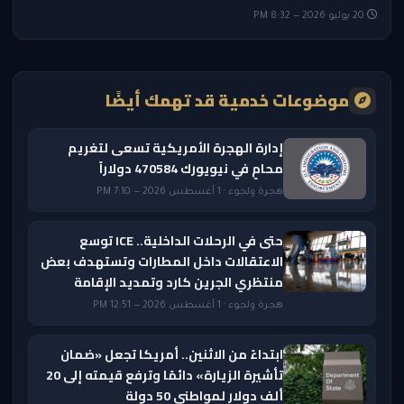
20 يوليو 2026 — 8:32 PM
موضوعات خدمية قد تهمك أيضًا
إدارة الهجرة الأمريكية تسعى لتغريم
محامٍ في نيويورك 470584 دولاراً
هجرة ولجوء · 1 أغسطس 2026 — 7:10 PM
حتى في الرحلات الداخلية.. ICE توسع
الاعتقالات داخل المطارات وتستهدف بعض
منتظري الجرين كارد وتمديد الإقامة
هجرة ولجوء · 1 أغسطس 2026 — 12:51 PM
ابتداءً من الاثنين.. أمريكا تجعل «ضمان
تأشيرة الزيارة» دائمًا وترفع قيمته إلى 20
ألف دولار لمواطني 50 دولة