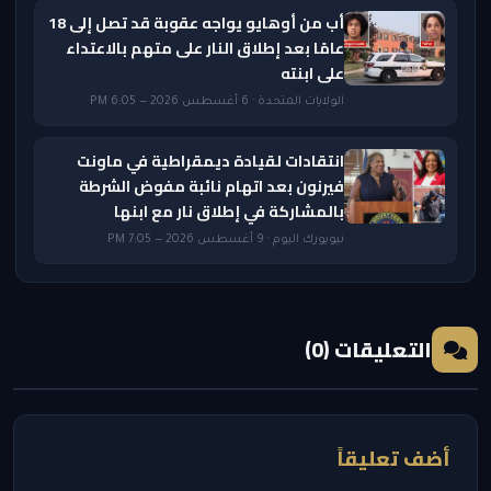
أب من أوهايو يواجه عقوبة قد تصل إلى 18
عامًا بعد إطلاق النار على متهم بالاعتداء
على ابنته
الولايات المتحدة · 6 أغسطس 2026 — 6:05 PM
انتقادات لقيادة ديمقراطية في ماونت
فيرنون بعد اتهام نائبة مفوض الشرطة
بالمشاركة في إطلاق نار مع ابنها
نيويورك اليوم · 9 أغسطس 2026 — 7:05 PM
التعليقات (0)
أضف تعليقاً