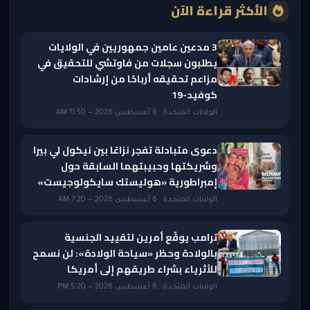
الأكثر قراءة الآن
3 مدعين عامين جمهوريين في الولايات
يطلبون سجلات من فاوتشي للتحقيق في
مزاعم تحقيقه أرباحًا من إرشادات
كوفيد-19
الولايات المتحدة · 6 أغسطس 2026 — 11:50 AM
دعوى متبادلة تفجر نزاعًا بين نيكول لي بيرا
وشريكتها وحبيبتهما السابقة حول
إمبراطورية «هوليستك سايكولوجيست»
الولايات المتحدة · 6 أغسطس 2026 — 7:20 AM
ترامب يوقّع أمرين لتقييد الجنسية
بالولادة وحظر «سياحة الولادة»: لن نسمح
للأثرياء بشراء طريقهم إلى أمريكا
الولايات المتحدة · 6 أغسطس 2026 — 5:20 PM