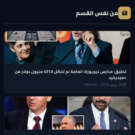
من نفس القسم
تدقيق: مدارس نيويورك العامة لم تحصّل 431.6 مليون دولار من
«ميديكيد
23 يوليو 2026 — 9:06 PM