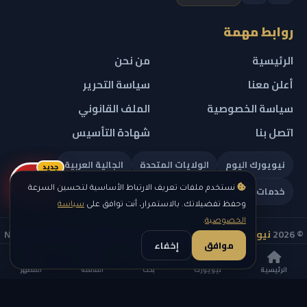
روابط مهمة
الرئيسية
من نحن
أعلن معنا
سياسة التحرير
سياسة الخصوصية
الملف القانوني
اتصل بنا
شهادة التأسيس
نيويورك اليوم
الولايات المتحدة
الجالية العربية
جديد
ريلز
خدمات تهمك
نستخدم ملفات تعريف الارتباط الأساسية لتحسين السرعة
وحفظ تفضيلاتك. بالاستمرار، أنت توافق على
سياسة
الخصوصية
.
© 2026
نيويورك نيوز
— جميع الحقوق محفوظة — NEW YORK NEWS
موافق
إخفاء
IN ARABIC LLC — رقم التسجيل 0451351808
الرئيسية
نيويورك
بحث
القائمة
المظهر