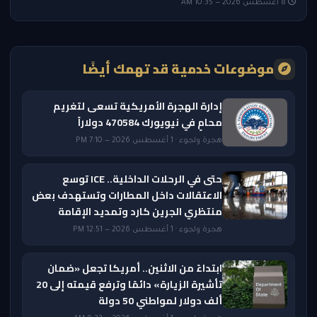
8 أغسطس 2026 — 10:35 AM
موضوعات خدمية قد تهمك أيضًا
إدارة الهجرة الأمريكية تسعى لتغريم
محامٍ في نيويورك 470584 دولاراً
هجرة ولجوء · 1 أغسطس 2026 — 7:10 PM
حتى في الرحلات الداخلية.. ICE توسع
الاعتقالات داخل المطارات وتستهدف بعض
منتظري الجرين كارد وتمديد الإقامة
هجرة ولجوء · 1 أغسطس 2026 — 12:51 PM
ابتداءً من الاثنين.. أمريكا تجعل «ضمان
تأشيرة الزيارة» دائمًا وترفع قيمته إلى 20
ألف دولار لمواطني 50 دولة