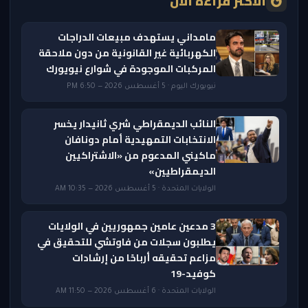
الأكثر قراءة الآن
مامداني يستهدف مبيعات الدراجات
الكهربائية غير القانونية من دون ملاحقة
المركبات الموجودة في شوارع نيويورك
نيويورك اليوم · 5 أغسطس 2026 — 6:50 PM
النائب الديمقراطي شري ثانيدار يخسر
الانتخابات التمهيدية أمام دونافان
ماكيني المدعوم من «الاشتراكيين
الديمقراطيين»
الولايات المتحدة · 5 أغسطس 2026 — 10:35 AM
3 مدعين عامين جمهوريين في الولايات
يطلبون سجلات من فاوتشي للتحقيق في
مزاعم تحقيقه أرباحًا من إرشادات
كوفيد-19
الولايات المتحدة · 6 أغسطس 2026 — 11:50 AM