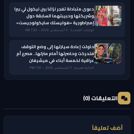
دعوى متبادلة تفجر نزاعًا بين نيكول لي بيرا
وشريكتها وحبيبتهما السابقة حول
إمبراطورية «هوليستك سايكولوجيست»
الولايات المتحدة · 6 أغسطس 2026 — 7:20 AM
حاولت إعادة سيارتها إلى وضع التوقف
فتحركت وحاصرتها أمام منزلها.. مصرع أم
عراقية لخمسة أبناء في ميشيغان
الجالية العربية · 5 أغسطس 2026 — 1:50 PM
التعليقات (0)
أضف تعليقاً