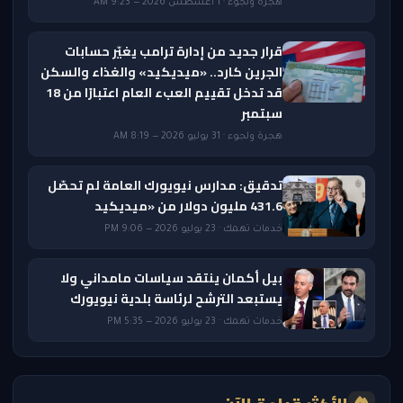
هجرة ولجوء · 1 أغسطس 2026 — 9:23 AM
قرار جديد من إدارة ترامب يغيّر حسابات
الجرين كارد.. «ميديكيد» والغذاء والسكن
قد تدخل تقييم العبء العام اعتبارًا من 18
سبتمبر
هجرة ولجوء · 31 يوليو 2026 — 8:19 AM
تدقيق: مدارس نيويورك العامة لم تحصّل
431.6 مليون دولار من «ميديكيد
خدمات تهمك · 23 يوليو 2026 — 9:06 PM
بيل أكمان ينتقد سياسات مامداني ولا
يستبعد الترشح لرئاسة بلدية نيويورك
خدمات تهمك · 23 يوليو 2026 — 5:35 PM