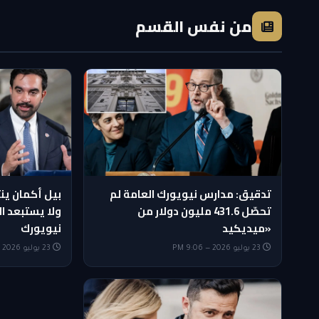
من نفس القسم
تدقيق: مدارس نيويورك العامة لم
بيل أكمان ين
تحصّل 431.6 مليون دولار من
ولا يستبعد ال
«ميديكيد
نيويورك
23 يوليو 2026 — 9:06 PM
23 يوليو 2026 — 5:35 PM