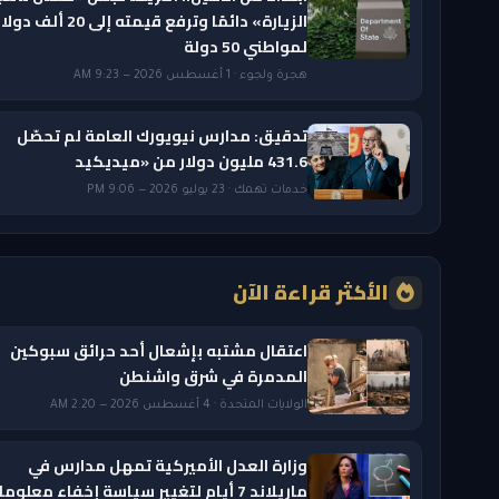
الزيارة» دائمًا وترفع قيمته إلى 20 ألف دول
لمواطني 50 دولة
هجرة ولجوء · 1 أغسطس 2026 — 9:23 AM
تدقيق: مدارس نيويورك العامة لم تحصّل
431.6 مليون دولار من «ميديكيد
خدمات تهمك · 23 يوليو 2026 — 9:06 PM
الأكثر قراءة الآن
اعتقال مشتبه بإشعال أحد حرائق سبوكين
المدمرة في شرق واشنطن
الولايات المتحدة · 4 أغسطس 2026 — 2:20 AM
وزارة العدل الأميركية تمهل مدارس في
ماريلاند 7 أيام لتغيير سياسة إخفاء معلوم