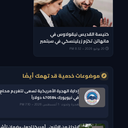
كنيسة القديس نيقولاوس في
مانهاتن تكرّم زيلينسكي في سبتمبر
20 يوليو 2026 — 8:32 PM
موضوعات خدمية قد تهمك أيضًا
إدارة الهجرة الأمريكية تسعى لتغريم محامٍ
في نيويورك 470584 دولاراً
هجرة ولجوء · 1 أغسطس 2026 — 7:10 PM
ابتداءً من الاثنين.. أمريكا تجعل «ضمان تأشي