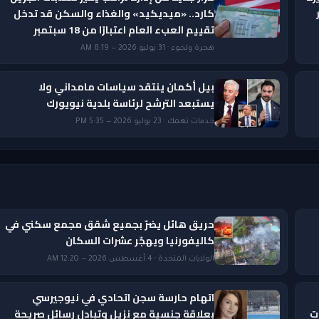
ار
كارد.. «ميديكيد» والغذاء والسكن قد تدخل
تقييم العبء العام اعتبارًا من 18 سبتمبر
هجرة ولجوء · 31 يوليو 2026 — 8:19 AM
بيل أكمان ينتقد سياسات مامداني ولا
يستبعد الترشح لرئاسة بلدية نيويورك
خدمات تهمك · 23 يوليو 2026 — 5:35 PM
حريق هائل يضرّ بجميع شقق مجمع سكني في
كاليفورنيا ويهجّر عشرات السكان
الولايات المتحدة · 4 أغسطس 2026 — 12:20 AM
اتهام حارسة سجن اتحادي في نيوجيرسي
ات
بعلاقة جنسية مع نزيل وتبادل رسائل صريحة