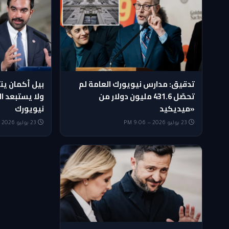
تدقيق: مدارس نيويورك العامة لم
بيل أكمان ين
تحصّل 431.6 مليون دولار من
ولا يستبعد ال
«ميديكيد
نيويورك
23 يوليو 2026 — 9:06 PM
23 يوليو 2026 — 5:35 PM