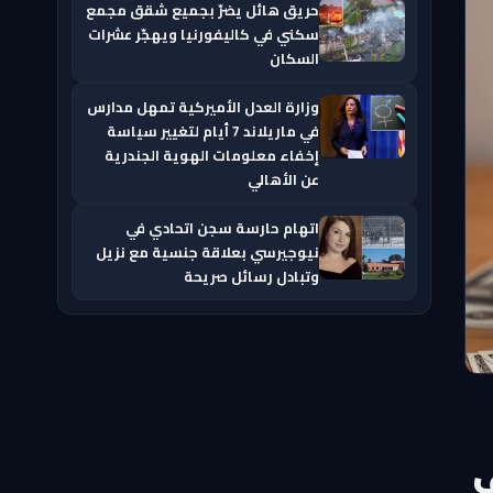
حريق هائل يضرّ بجميع شقق مجمع
سكني في كاليفورنيا ويهجّر عشرات
السكان
وزارة العدل الأميركية تمهل مدارس
في ماريلاند 7 أيام لتغيير سياسة
إخفاء معلومات الهوية الجندرية
عن الأهالي
اتهام حارسة سجن اتحادي في
نيوجيرسي بعلاقة جنسية مع نزيل
وتبادل رسائل صريحة
بتة على 75 ألف