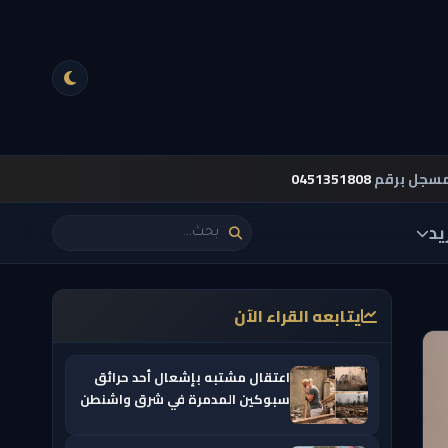
مسجل برقم
0451351808
يد
يتابعه القراء الآن
اعتقال مشتبه بإشعال أحد حرائق
سبوكين المدمرة في شرق واشنطن