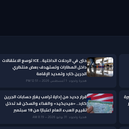
حتى في الرحلات الداخلية.. ICE توسع الاعتقالات
داخل المطارات وتستهدف بعض منتظري
الجرين كارد وتمديد الإقامة
هجرة ولجوء · 1 أغسطس 2026 — 12:51 PM
رة
قرار جديد من إدارة ترامب يغيّر حسابات الجرين
ار
كارد.. «ميديكيد» والغذاء والسكن قد تدخل
تقييم العبء العام اعتبارًا من 18 سبتمبر
هجرة ولجوء · 31 يوليو 2026 — 8:19 AM