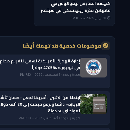
كنيسة القديس نيقولاوس في
مانهاتن تكرّم زيلينسكي في سبتمبر
20 يوليو 2026 — 8:32 PM
موضوعات خدمية قد تهمك أيضًا
إدارة الهجرة الأمريكية تسعى لتغريم محامٍ
في نيويورك 470584 دولاراً
هجرة ولجوء · 1 أغسطس 2026 — 7:10 PM
ابتداءً من الاثنين.. أمريكا تجعل «ضمان تأشي
الزيارة» دائمًا وترفع قيمته إلى 20 ألف دول
لمواطني 50 دولة
هجرة ولجوء · 1 أغسطس 2026 — 9:23 AM