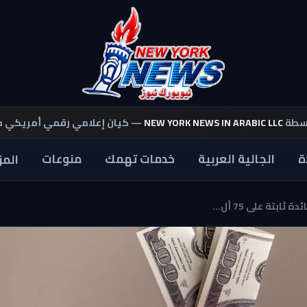
اسطة
NEW YORK NEWS IN ARABIC LLC
— كيان إعلامي رقمي أمريكي 
ة
الجالية العربية
خدمات تهمك
منوعات
المز
تة على 75 أل...