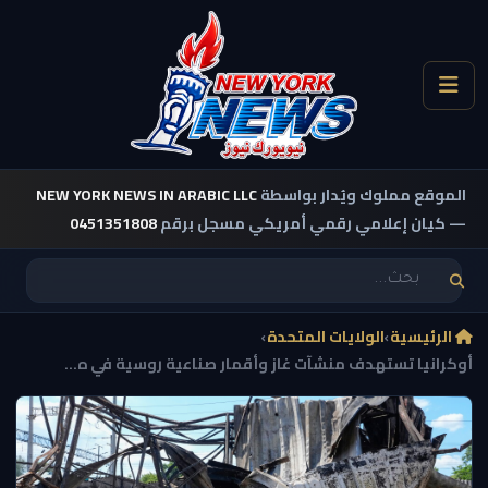
الموقع مملوك ويُدار بواسطة
NEW YORK NEWS IN ARABIC LLC
— كيان إعلامي رقمي أمريكي مسجل برقم
0451351808
الرئيسية
›
الولايات المتحدة
›
أوكرانيا تستهدف منشآت غاز وأقمار صناعية روسية في ه...