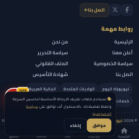
اتصل بنا
روابط مهمة
الرئيسية
من نحن
أعلن معنا
سياسة التحرير
سياسة الخصوصية
الملف القانوني
اتصل بنا
شهادة التأسيس
نيويورك اليوم
الولايات المتحدة
الجالية العربية
جديد
ريلز
خدمات تهمك
نستخدم ملفات تعريف الارتباط الأساسية لتحسين السرعة
وحفظ تفضيلاتك. بالاستمرار، أنت توافق على
سياسة
الخصوصية
.
© 2026
نيويورك نيوز
— جميع الحقوق محفوظة — NEW YORK NEWS
موافق
إخفاء
IN ARABIC LLC — رقم التسجيل 0451351808
الرئيسية
نيويورك
بحث
القائمة
المظهر