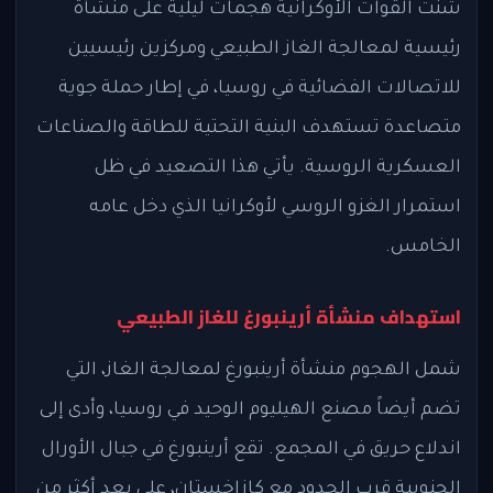
شنت القوات الأوكرانية هجمات ليلية على منشأة
رئيسية لمعالجة الغاز الطبيعي ومركزين رئيسيين
للاتصالات الفضائية في روسيا، في إطار حملة جوية
متصاعدة تستهدف البنية التحتية للطاقة والصناعات
العسكرية الروسية. يأتي هذا التصعيد في ظل
استمرار الغزو الروسي لأوكرانيا الذي دخل عامه
الخامس.
استهداف منشأة أرينبورغ للغاز الطبيعي
شمل الهجوم منشأة أرينبورغ لمعالجة الغاز، التي
تضم أيضاً مصنع الهيليوم الوحيد في روسيا، وأدى إلى
اندلاع حريق في المجمع. تقع أرينبورغ في جبال الأورال
الجنوبية قرب الحدود مع كازاخستان، على بعد أكثر من