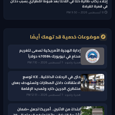
إجلاء ركاب طائرة دلتا في أتلانتا بعد هبوط اضطراري بسبب دخان
في قمرة القيادة
8 أغسطس 2026 — 9:50 PM
موضوعات خدمية قد تهمك أيضًا
إدارة الهجرة الأمريكية تسعى لتغريم
محامٍ في نيويورك 470584 دولاراً
هجرة ولجوء · 1 أغسطس 2026 — 7:10 PM
حتى في الرحلات الداخلية.. ICE توسع
الاعتقالات داخل المطارات وتستهدف بعض
منتظري الجرين كارد وتمديد الإقامة
هجرة ولجوء · 1 أغسطس 2026 — 12:51 PM
ابتداءً من الاثنين.. أمريكا تجعل «ضمان
تأشيرة الزيارة» دائمًا وترفع قيمته إلى 20