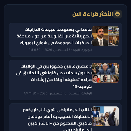
الأكثر قراءة الآن
مامداني يستهدف مبيعات الدراجات
الكهربائية غير القانونية من دون ملاحقة
المركبات الموجودة في شوارع نيويورك
نيويورك اليوم · 5 أغسطس 2026 — 6:50 PM
3 مدعين عامين جمهوريين في الولايات
يطلبون سجلات من فاوتشي للتحقيق في
مزاعم تحقيقه أرباحًا من إرشادات
كوفيد-19
الولايات المتحدة · 6 أغسطس 2026 — 11:50 AM
النائب الديمقراطي شري ثانيدار يخسر
الانتخابات التمهيدية أمام دونافان
ماكيني المدعوم من «الاشتراكيين
الديمقراطيين»