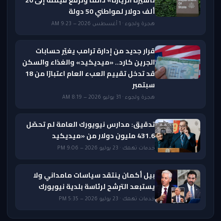
ألف دولار لمواطني 50 دولة
هجرة ولجوء · 1 أغسطس 2026 — 9:23 AM
قرار جديد من إدارة ترامب يغيّر حسابات
الجرين كارد.. «ميديكيد» والغذاء والسكن
قد تدخل تقييم العبء العام اعتبارًا من 18
سبتمبر
هجرة ولجوء · 31 يوليو 2026 — 8:19 AM
تدقيق: مدارس نيويورك العامة لم تحصّل
431.6 مليون دولار من «ميديكيد
خدمات تهمك · 23 يوليو 2026 — 9:06 PM
بيل أكمان ينتقد سياسات مامداني ولا
يستبعد الترشح لرئاسة بلدية نيويورك
خدمات تهمك · 23 يوليو 2026 — 5:35 PM