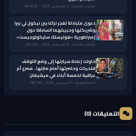
الولايات المتحدة · 5 أغسطس 2026 — 10:35 AM
دعوى متبادلة تفجر نزاعًا بين نيكول لي بيرا
وشريكتها وحبيبتهما السابقة حول
إمبراطورية «هوليستك سايكولوجيست»
الولايات المتحدة · 6 أغسطس 2026 — 7:20 AM
حاولت إعادة سيارتها إلى وضع التوقف
فتحركت وحاصرتها أمام منزلها.. مصرع أم
عراقية لخمسة أبناء في ميشيغان
الجالية العربية · 5 أغسطس 2026 — 1:50 PM
التعليقات (0)