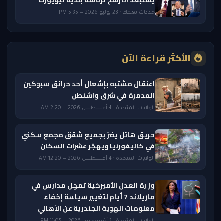
يستبعد الترشح لرئاسة بلدية نيويورك
خدمات تهمك · 23 يوليو 2026 — 5:35 PM
الأكثر قراءة الآن
اعتقال مشتبه بإشعال أحد حرائق سبوكين
المدمرة في شرق واشنطن
الولايات المتحدة · 4 أغسطس 2026 — 2:20 AM
حريق هائل يضرّ بجميع شقق مجمع سكني
في كاليفورنيا ويهجّر عشرات السكان
الولايات المتحدة · 4 أغسطس 2026 — 12:20 AM
وزارة العدل الأميركية تمهل مدارس في
ماريلاند 7 أيام لتغيير سياسة إخفاء
معلومات الهوية الجندرية عن الأهالي