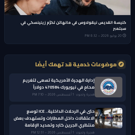
كنيسة القديس نيقولاوس في مانهاتن تكرّم زيلينسكي في
سبتمبر
20 يوليو 2026 — 8:32 PM
موضوعات خدمية قد تهمك أيضًا
إدارة الهجرة الأمريكية تسعى لتغريم
محامٍ في نيويورك 470584 دولاراً
هجرة ولجوء · 1 أغسطس 2026 — 7:10 PM
حتى في الرحلات الداخلية.. ICE توسع
الاعتقالات داخل المطارات وتستهدف بعض
منتظري الجرين كارد وتمديد الإقامة
هجرة ولجوء · 1 أغسطس 2026 — 12:51 PM