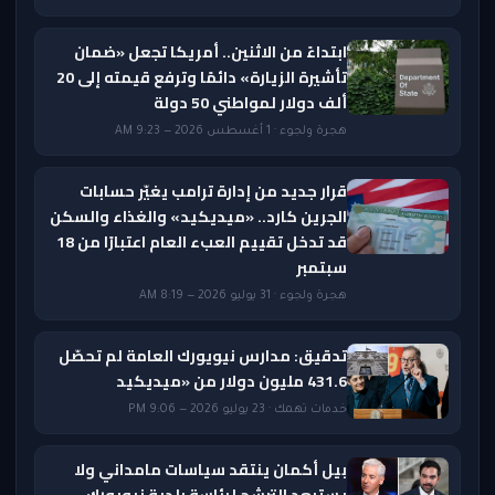
ابتداءً من الاثنين.. أمريكا تجعل «ضمان
تأشيرة الزيارة» دائمًا وترفع قيمته إلى 20
ألف دولار لمواطني 50 دولة
هجرة ولجوء · 1 أغسطس 2026 — 9:23 AM
قرار جديد من إدارة ترامب يغيّر حسابات
الجرين كارد.. «ميديكيد» والغذاء والسكن
قد تدخل تقييم العبء العام اعتبارًا من 18
سبتمبر
هجرة ولجوء · 31 يوليو 2026 — 8:19 AM
تدقيق: مدارس نيويورك العامة لم تحصّل
431.6 مليون دولار من «ميديكيد
خدمات تهمك · 23 يوليو 2026 — 9:06 PM
بيل أكمان ينتقد سياسات مامداني ولا