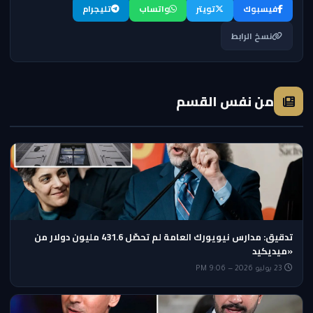
فيسبوك
تويتر
واتساب
تليجرام
نسخ الرابط
من نفس القسم
تدقيق: مدارس نيويورك العامة لم تحصّل 431.6 مليون دولار من
«ميديكيد
23 يوليو 2026 — 9:06 PM