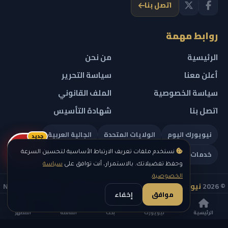
اتصل بنا
روابط مهمة
الرئيسية
من نحن
أعلن معنا
سياسة التحرير
سياسة الخصوصية
الملف القانوني
اتصل بنا
شهادة التأسيس
نيويورك اليوم
الولايات المتحدة
الجالية العربية
جديد
ريلز
خدمات تهمك
نستخدم ملفات تعريف الارتباط الأساسية لتحسين السرعة
وحفظ تفضيلاتك. بالاستمرار، أنت توافق على
سياسة
الخصوصية
.
© 2026
نيويورك نيوز
— جميع الحقوق محفوظة — NEW YORK NEWS
موافق
إخفاء
IN ARABIC LLC — رقم التسجيل 0451351808
الرئيسية
نيويورك
بحث
القائمة
المظهر