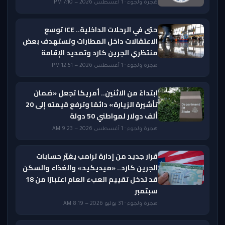
هجرة ولجوء · 1 أغسطس 2026 — 7:10 PM
حتى في الرحلات الداخلية.. ICE توسع
الاعتقالات داخل المطارات وتستهدف بعض
منتظري الجرين كارد وتمديد الإقامة
هجرة ولجوء · 1 أغسطس 2026 — 12:51 PM
ابتداءً من الاثنين.. أمريكا تجعل «ضمان
تأشيرة الزيارة» دائمًا وترفع قيمته إلى 20
ألف دولار لمواطني 50 دولة
هجرة ولجوء · 1 أغسطس 2026 — 9:23 AM
قرار جديد من إدارة ترامب يغيّر حسابات
الجرين كارد.. «ميديكيد» والغذاء والسكن
قد تدخل تقييم العبء العام اعتبارًا من 18
سبتمبر
هجرة ولجوء · 31 يوليو 2026 — 8:19 AM