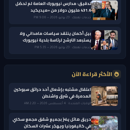
تدقيق: مدارس نيويورك العامة لم تحصّل
431.6 مليون دولار من «ميديكيد
خدمات تهمك · 23 يوليو 2026 — 9:06 PM
بيل أكمان ينتقد سياسات مامداني ولا
يستبعد الترشح لرئاسة بلدية نيويورك
خدمات تهمك · 23 يوليو 2026 — 5:35 PM
الأكثر قراءة الآن
اعتقال مشتبه بإشعال أحد حرائق سبوكين
المدمرة في شرق واشنطن
الولايات المتحدة · 4 أغسطس 2026 — 2:20 AM
حريق هائل يضرّ بجميع شقق مجمع سكني
في كاليفورنيا ويهجّر عشرات السكان