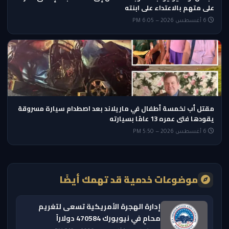
على متهم بالاعتداء على ابنته
6 أغسطس 2026 — 6:05 PM
مقتل أب لخمسة أطفال في ماريلاند بعد اصطدام سيارة مسروقة
يقودها فتى عمره 13 عامًا بسيارته
6 أغسطس 2026 — 5:50 PM
موضوعات خدمية قد تهمك أيضًا
إدارة الهجرة الأمريكية تسعى لتغريم
محامٍ في نيويورك 470584 دولاراً