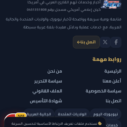
أخبار وخدمات تهم القارئ العربي في أمريكا
كيان إعلامي أمريكي مسجل برقم 0451351808
متابعة يومية سريعة وواضحة لأخبار نيويورك والولايات المتحدة والجالية
العربية، مع خدمات عملية ودلائل مفيدة بلغة عربية بسيطة.
اتصل بنا
روابط مهمة
الرئيسية
من نحن
أعلن معنا
سياسة التحرير
سياسة الخصوصية
الملف القانوني
اتصل بنا
شهادة التأسيس
نيويورك اليوم
الولايات المتحدة
الجالية العربية
جديد
ريلز
خدمات تهمك
نستخدم ملفات تعريف الارتباط الأساسية لتحسين السرعة