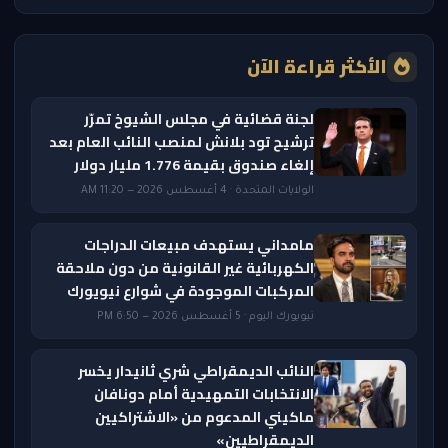
الأكثر قراءة الآن
لجنة قضائية في مجلس الشيوخ تمرّر
ترشيح تود بلانش لمنصب النائب العام بعد
إلغاء صندوق بقيمة 1.776 مليار دولار
الولايات المتحدة · 4 أغسطس 2026 — 11:20 AM
مامداني يستهدف مبيعات الدراجات
الكهربائية غير القانونية من دون ملاحقة
المركبات الموجودة في شوارع نيويورك
نيويورك اليوم · 5 أغسطس 2026 — 6:50 PM
النائب الديمقراطي شري ثانيدار يخسر
الانتخابات التمهيدية أمام دونافان
ماكيني المدعوم من «الاشتراكيين
الديمقراطيين»