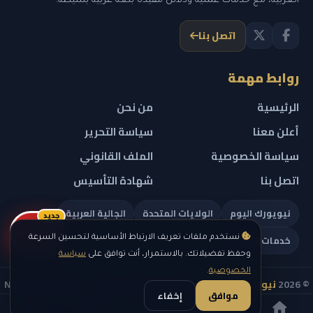
العربية، مع خدمات عملية ودلائل مفيدة بلغة عربية بسيطة.
اتصل بنا
روابط مهمة
الرئيسية
من نحن
أعلن معنا
سياسة التحرير
سياسة الخصوصية
الملف القانوني
اتصل بنا
شهادة التأسيس
نيويورك اليوم
الولايات المتحدة
الجالية العربية
جديد
ريلز
خدمات تهمك
نستخدم ملفات تعريف الارتباط الأساسية لتحسين السرعة
وحفظ تفضيلاتك. بالاستمرار، أنت توافق على
سياسة
الخصوصية
.
© 2026
نيويورك نيوز
— جميع الحقوق محفوظة — NEW YORK NEWS
موافق
إخفاء
IN ARABIC LLC — رقم التسجيل 0451351808