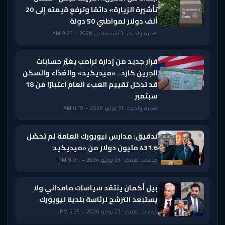
تأشيرة الزيارة» دائمًا وترفع قيمته إلى 20
ألف دولار لمواطني 50 دولة
هجرة ولجوء · 1 أغسطس 2026 — 9:23 AM
قرار جديد من إدارة ترامب يغيّر حسابات
الجرين كارد.. «ميديكيد» والغذاء والسكن
قد تدخل تقييم العبء العام اعتبارًا من 18
سبتمبر
هجرة ولجوء · 31 يوليو 2026 — 8:19 AM
تدقيق: مدارس نيويورك العامة لم تحصّل
431.6 مليون دولار من «ميديكيد
خدمات تهمك · 23 يوليو 2026 — 9:06 PM
بيل أكمان ينتقد سياسات مامداني ولا
يستبعد الترشح لرئاسة بلدية نيويورك
خدمات تهمك · 23 يوليو 2026 — 5:35 PM