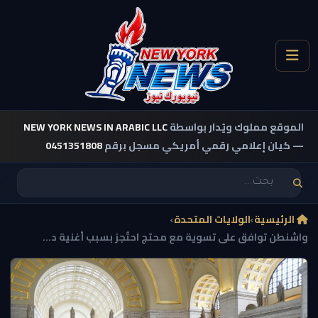
الموقع مملوك ويُدار بواسطة
NEW YORK NEWS IN ARABIC LLC
— كيان إعلامي رقمي أمريكي مسجل برقم
0451351808
الرئيسية
›
الولايات المتحدة
›
واشنطن توافق على تسوية مع محتج احتُجز بسبب أغنية د...