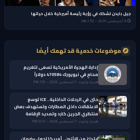
جيل بايدن تشكك في رؤية رئيسة أميركية خلال حياتها
8 أغسطس 2026 — 2:50 AM
موضوعات خدمية قد تهمك أيضًا
إدارة الهجرة الأمريكية تسعى لتغريم
محامٍ في نيويورك 470584 دولاراً
هجرة ولجوء · 1 أغسطس 2026 — 7:10 PM
حتى في الرحلات الداخلية.. ICE توسع
الاعتقالات داخل المطارات وتستهدف بعض
منتظري الجرين كارد وتمديد الإقامة
هجرة ولجوء · 1 أغسطس 2026 — 12:51 PM
ابتداءً من الاثنين.. أمريكا تجعل «ضمان