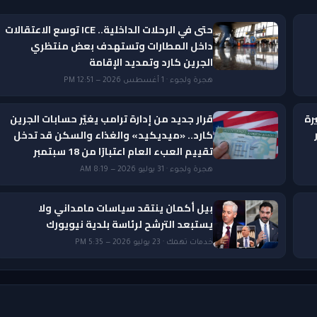
حتى في الرحلات الداخلية.. ICE توسع الاعتقالات
داخل المطارات وتستهدف بعض منتظري
الجرين كارد وتمديد الإقامة
هجرة ولجوء · 1 أغسطس 2026 — 12:51 PM
رة
قرار جديد من إدارة ترامب يغيّر حسابات الجرين
ار
كارد.. «ميديكيد» والغذاء والسكن قد تدخل
تقييم العبء العام اعتبارًا من 18 سبتمبر
هجرة ولجوء · 31 يوليو 2026 — 8:19 AM
بيل أكمان ينتقد سياسات مامداني ولا
يستبعد الترشح لرئاسة بلدية نيويورك
خدمات تهمك · 23 يوليو 2026 — 5:35 PM