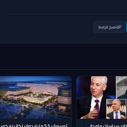
نسخ الرابط
تقد سياسات مامداني
توسعة بـ5.5 مليار دولار لكازينو كوي