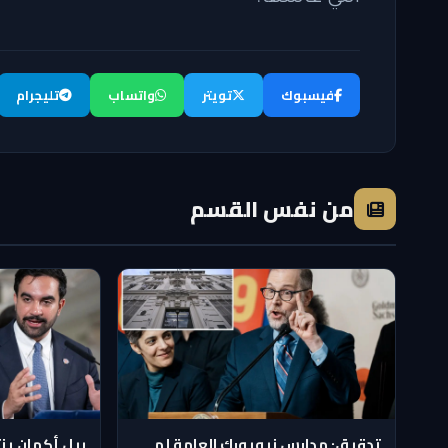
فيسبوك
تويتر
واتساب
تليجرام
من نفس القسم
تدقيق: مدارس نيويورك العامة لم
بيل أكمان ين