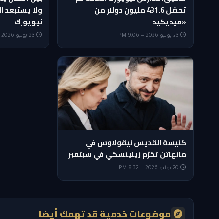
تحصّل 431.6 مليون دولار من
ولا يستبعد ال
«ميديكيد
نيويورك
23 يوليو 2026 — 9:06 PM
23 يوليو 2026 — 5:35 PM
كنيسة القديس نيقولاوس في
مانهاتن تكرّم زيلينسكي في سبتمبر
20 يوليو 2026 — 8:32 PM
موضوعات خدمية قد تهمك أيضًا