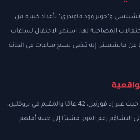
شيلسي و"جونز وود فاوندري" بأعداد كبيرة من
حتفالات المصاحبة لها. استمر الاحتفال لساعات
حيث قال مايكل جينيسون، 32 عامًا من مانشستر، إنه قضى تسع ساعات في الحانة
واقعية
تخللت الاحتفالات أجواء من التفاؤل الحذر، حيث عبر إد فورنيل، 42 عامًا والمقيم في بروكلين،
 التشاؤم رغم الفوز، مشيرًا إلى خيبة أملهم