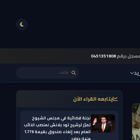
مسجل برقم
0451351808
يد
يتابعه القراء الآن
لجنة قضائية في مجلس الشيوخ
تمرّر ترشيح تود بلانش لمنصب النائب
العام بعد إلغاء صندوق بقيمة 1.776
مليار دولار