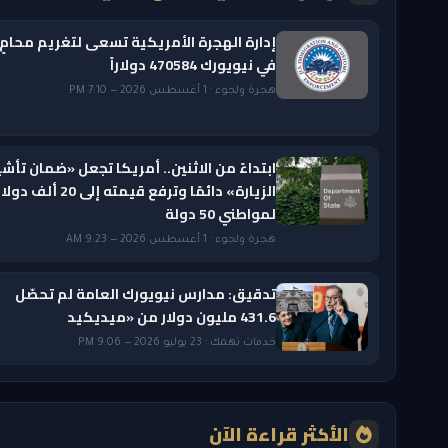
إدارة الهجرة الأمريكية تسعى لتغريم محامٍ
في نيويورك 470584 دولاراً
هجرة ولجوء · 1 أغسطس 2026 — 7:10 PM
ابتداءً من الاثنين.. أمريكا تجعل «ضمان تأشي
الزيارة» دائمًا وترفع قيمته إلى 20 ألف دول
لمواطني 50 دولة
هجرة ولجوء · 1 أغسطس 2026 — 9:23 AM
تدقيق: مدارس نيويورك العامة لم تحصّل
431.6 مليون دولار من «ميديكيد
خدمات تهمك · 23 يوليو 2026 — 9:06 PM
الأكثر قراءة الآن