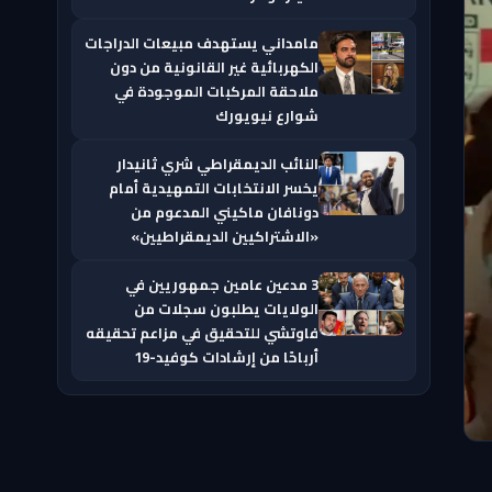
مامداني يستهدف مبيعات الدراجات
الكهربائية غير القانونية من دون
ملاحقة المركبات الموجودة في
شوارع نيويورك
النائب الديمقراطي شري ثانيدار
يخسر الانتخابات التمهيدية أمام
دونافان ماكيني المدعوم من
«الاشتراكيين الديمقراطيين»
3 مدعين عامين جمهوريين في
الولايات يطلبون سجلات من
فاوتشي للتحقيق في مزاعم تحقيقه
أرباحًا من إرشادات كوفيد-19