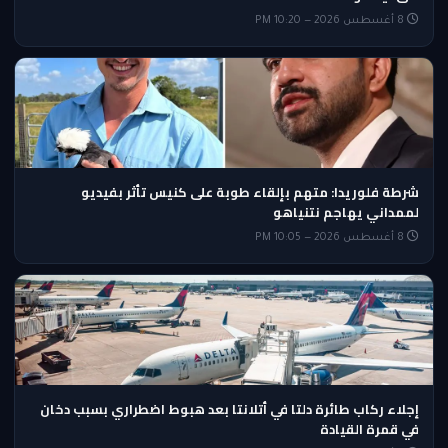
8 أغسطس 2026 — 10:20 PM
شرطة فلوريدا: متهم بإلقاء طوبة على كنيس تأثر بفيديو
لممداني يهاجم نتنياهو
8 أغسطس 2026 — 10:05 PM
إجلاء ركاب طائرة دلتا في أتلانتا بعد هبوط اضطراري بسبب دخان
في قمرة القيادة