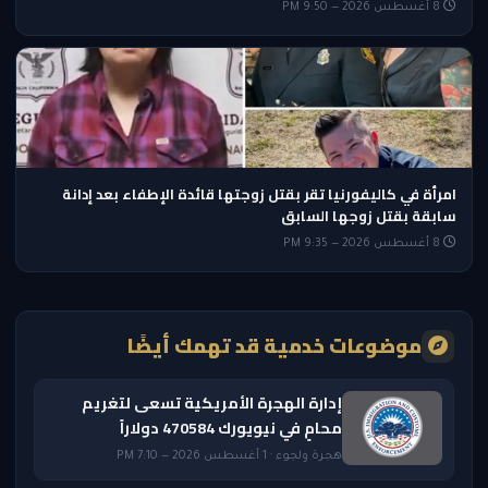
8 أغسطس 2026 — 9:50 PM
امرأة في كاليفورنيا تقر بقتل زوجتها قائدة الإطفاء بعد إدانة
سابقة بقتل زوجها السابق
8 أغسطس 2026 — 9:35 PM
موضوعات خدمية قد تهمك أيضًا
إدارة الهجرة الأمريكية تسعى لتغريم
محامٍ في نيويورك 470584 دولاراً
هجرة ولجوء · 1 أغسطس 2026 — 7:10 PM