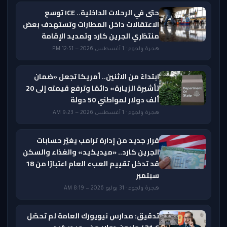
حتى في الرحلات الداخلية.. ICE توسع
الاعتقالات داخل المطارات وتستهدف بعض
منتظري الجرين كارد وتمديد الإقامة
هجرة ولجوء · 1 أغسطس 2026 — 12:51 PM
ابتداءً من الاثنين.. أمريكا تجعل «ضمان
تأشيرة الزيارة» دائمًا وترفع قيمته إلى 20
ألف دولار لمواطني 50 دولة
هجرة ولجوء · 1 أغسطس 2026 — 9:23 AM
قرار جديد من إدارة ترامب يغيّر حسابات
الجرين كارد.. «ميديكيد» والغذاء والسكن
قد تدخل تقييم العبء العام اعتبارًا من 18
سبتمبر
هجرة ولجوء · 31 يوليو 2026 — 8:19 AM
تدقيق: مدارس نيويورك العامة لم تحصّل