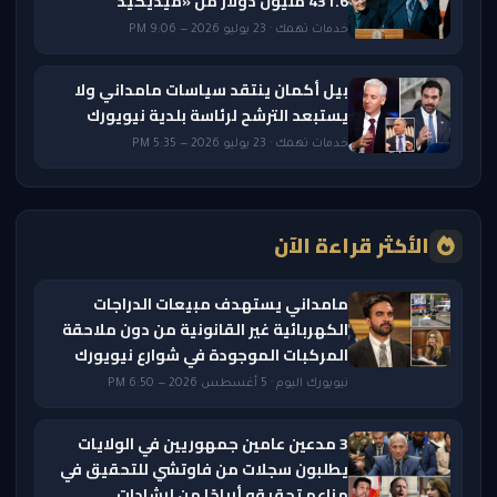
431.6 مليون دولار من «ميديكيد
خدمات تهمك · 23 يوليو 2026 — 9:06 PM
بيل أكمان ينتقد سياسات مامداني ولا
يستبعد الترشح لرئاسة بلدية نيويورك
خدمات تهمك · 23 يوليو 2026 — 5:35 PM
الأكثر قراءة الآن
مامداني يستهدف مبيعات الدراجات
الكهربائية غير القانونية من دون ملاحقة
المركبات الموجودة في شوارع نيويورك
نيويورك اليوم · 5 أغسطس 2026 — 6:50 PM
3 مدعين عامين جمهوريين في الولايات
يطلبون سجلات من فاوتشي للتحقيق في
مزاعم تحقيقه أرباحًا من إرشادات