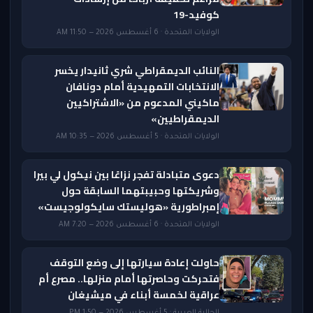
كوفيد-19
الولايات المتحدة · 6 أغسطس 2026 — 11:50 AM
النائب الديمقراطي شري ثانيدار يخسر
الانتخابات التمهيدية أمام دونافان
ماكيني المدعوم من «الاشتراكيين
الديمقراطيين»
الولايات المتحدة · 5 أغسطس 2026 — 10:35 AM
دعوى متبادلة تفجر نزاعًا بين نيكول لي بيرا
وشريكتها وحبيبتهما السابقة حول
إمبراطورية «هوليستك سايكولوجيست»
الولايات المتحدة · 6 أغسطس 2026 — 7:20 AM
حاولت إعادة سيارتها إلى وضع التوقف
فتحركت وحاصرتها أمام منزلها.. مصرع أم
عراقية لخمسة أبناء في ميشيغان