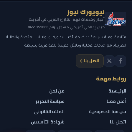
نيويورك نيوز
أخبار وخدمات تهم القارئ العربي في أمريكا
كيان إعلامي أمريكي مسجل برقم 0451351808
متابعة يومية سريعة وواضحة لأخبار نيويورك والولايات المتحدة والجالية
العربية، مع خدمات عملية ودلائل مفيدة بلغة عربية بسيطة.
اتصل بنا
روابط مهمة
الرئيسية
من نحن
أعلن معنا
سياسة التحرير
سياسة الخصوصية
الملف القانوني
اتصل بنا
شهادة التأسيس