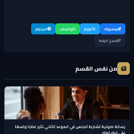
فيسبوك
تويتر
واتساب
تليجرام
نسخ الرابط
من نفس القسم
رسالة صوتية تشترط الجنس في الموعد الثاني تثير غضبًا واسعًا
على تيك توك