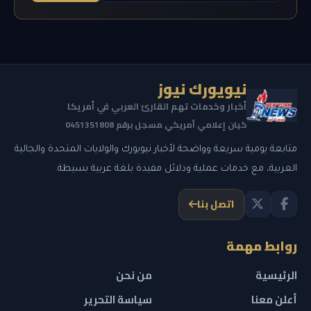
نيويورك نيوز
أخبار وخدمات تهم القارئ العربي في أمريكا
كيان إعلامي أمريكي مسجل برقم 0451351808
متابعة يومية سريعة وواضحة لأخبار نيويورك والولايات المتحدة والجالية
العربية، مع خدمات عملية ودلائل مفيدة بلغة عربية بسيطة.
اتصل بنا
روابط مهمة
الرئيسية
من نحن
أعلن معنا
سياسة التحرير