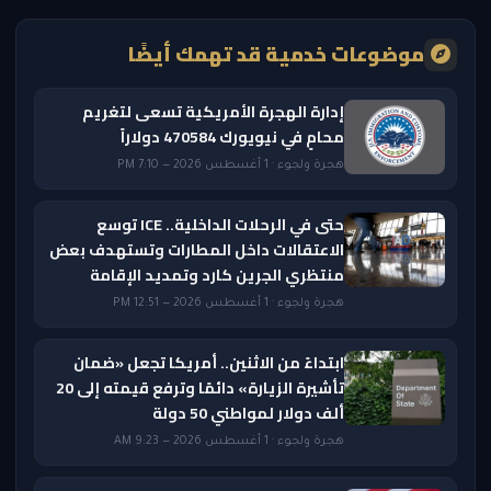
موضوعات خدمية قد تهمك أيضًا
إدارة الهجرة الأمريكية تسعى لتغريم
محامٍ في نيويورك 470584 دولاراً
هجرة ولجوء · 1 أغسطس 2026 — 7:10 PM
حتى في الرحلات الداخلية.. ICE توسع
الاعتقالات داخل المطارات وتستهدف بعض
منتظري الجرين كارد وتمديد الإقامة
هجرة ولجوء · 1 أغسطس 2026 — 12:51 PM
ابتداءً من الاثنين.. أمريكا تجعل «ضمان
تأشيرة الزيارة» دائمًا وترفع قيمته إلى 20
ألف دولار لمواطني 50 دولة
هجرة ولجوء · 1 أغسطس 2026 — 9:23 AM