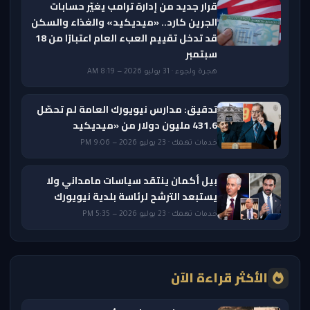
قرار جديد من إدارة ترامب يغيّر حسابات
الجرين كارد.. «ميديكيد» والغذاء والسكن
قد تدخل تقييم العبء العام اعتبارًا من 18
سبتمبر
هجرة ولجوء · 31 يوليو 2026 — 8:19 AM
تدقيق: مدارس نيويورك العامة لم تحصّل
431.6 مليون دولار من «ميديكيد
خدمات تهمك · 23 يوليو 2026 — 9:06 PM
بيل أكمان ينتقد سياسات مامداني ولا
يستبعد الترشح لرئاسة بلدية نيويورك
خدمات تهمك · 23 يوليو 2026 — 5:35 PM
الأكثر قراءة الآن