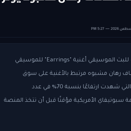
أزالت منصة سبوتيفاي الأمريكية الشهيرة للبث الموسيقي أغنية "Earrings" للموسيقي
شاف رهان مشبوه مرتبط بالأغنية على سوق
التنبؤات المالية "كالشي" (Kalshi). الأغنية التي شهدت ارتفاعًا بنسبة 70% في عدد
 سبوتيفاي الأمريكية مؤقتًا قبل أن تتخذ المنصة