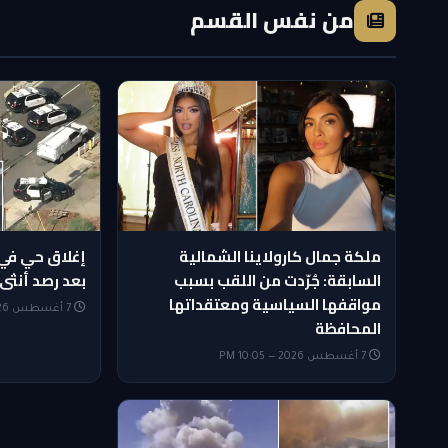
من نفس القسم
ملكة جمال كارولاينا الشمالية
إغلاق حي في
السابقة: جُرّدت من اللقب بسبب
بعد رصد أنثى
مواقفها السياسية ومعتقداتها
7 أغسطس 2026 — 9:50 PM
المحافظة
7 أغسطس 2026 — 10:05 PM