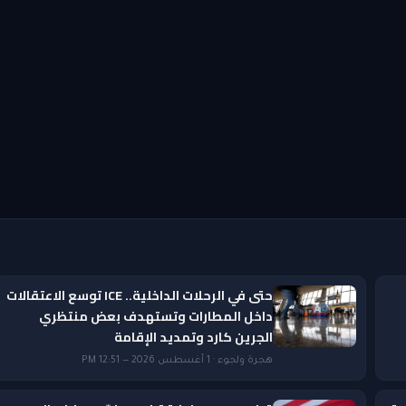
حتى في الرحلات الداخلية.. ICE توسع الاعتقالات
داخل المطارات وتستهدف بعض منتظري
الجرين كارد وتمديد الإقامة
هجرة ولجوء · 1 أغسطس 2026 — 12:51 PM