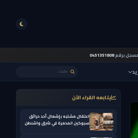
مسجل برقم
0451351808
يد
يتابعه القراء الآن
اعتقال مشتبه بإشعال أحد حرائق
سبوكين المدمرة في شرق واشنطن