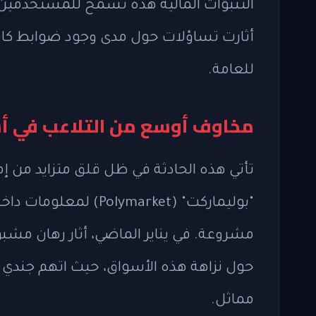
التنبؤات المالية هذه تسمح للمستخدمين با
أثارت تساؤلات حول مدى وجود ضوابط كافي
للعامة.
مخاوف أوسع من التلاعب في أس
تأتي هذه الحادثة في ظل قلق متزايد من إ
"بوليماركت" (Polymarket
مشروعة. في يناير الماضي، أثار رهان مشبو
حول نزاهة هذه الأسواق، حيث اتهم جندي
مماثل.