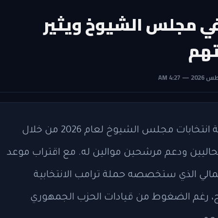
في مجلس الشيوخ ويثير
تهم
أعاد الرئيس الأميركي ترامب تشكيل خريطة انتخابات مجلس الشيوخ لعام 2026 من خلال
اليين ودعم مرشحين موالين له. مع اقتراب موعد
المالي الذي ستخصصه حملة ترامب الانتخابية
ر واضح، رغم الضغوط من قيادات الحزب الجمهوري