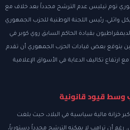
مهوري توم تيليس عدم الترشح مجدداً بعد خلاف مع
كل واثلي، رئيس اللجنة الوطنية للحزب الجمهوري
الديمقراطيون بقيادة الحاكم السابق روي كوبر في
حين يتوقع بعض قيادات الحزب الجمهوري أن تقدم
ة مع ارتفاع تكاليف الدعاية في الأسواق الإعلامية
 وسط قيود قانونية
 صندوق حملة ترامب "MAGA Inc." أكبر خزانة مالية سياسية في البلاد، حيث بلغت
لماضي. رغم أن ترامب لا يمكنه الترشح مجدداً دستورياً،