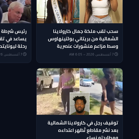
سحب لقب ملكة جمال كارولاينا
رئيس شرطة م
الشمالية من بريتاني بولتينهاوس
يساعد في تق
وسط مزاعم منشورات عنصرية
رحلة ليونايتد
7 أغسطس 2026 — 6:05 AM
7 أغسطس 2026 — 4:50 AM
توقيف رجل في كارولاينا الشمالية
بعد نشر مقاطع تُظهر اعتداءه
ومطاردته نساء