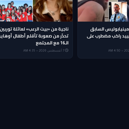
ينيابوليس السابق
ناجية من «بيت الرعب» لعائلة توربين
ييد راكب مضطرب على
تحذّر من صعوبة تأقلم أطفال أوهايو
الـ16 مع المجتمع
7 أغسطس 2026 — 4:35 AM