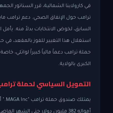
في كارولاينا الشمالية، قرر السناتور الج
ترامب حول الإنفاق الصحي. دعم ترامب ماي
السابق، لخوض الانتخابات بدلاً منه. يأمل 
استغلال هذا التغيير للفوز بالمقعد، في 
حملة ترامب دعماً مالياً كبيراً لواثلي، خاص
الكبرى بالولاية.
التمويل السياسي لحملة ترامب
يمتلك
أمواله 382 مليون دولار حتى الشهر ا