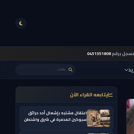
مسجل برقم
0451351808
يد
يتابعه القراء الآن
اعتقال مشتبه بإشعال أحد حرائق
سبوكين المدمرة في شرق واشنطن