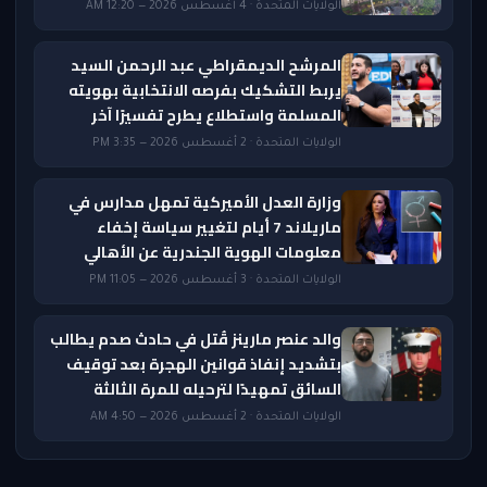
الولايات المتحدة · 4 أغسطس 2026 — 12:20 AM
المرشح الديمقراطي عبد الرحمن السيد
يربط التشكيك بفرصه الانتخابية بهويته
المسلمة واستطلاع يطرح تفسيرًا آخر
الولايات المتحدة · 2 أغسطس 2026 — 3:35 PM
وزارة العدل الأميركية تمهل مدارس في
ماريلاند 7 أيام لتغيير سياسة إخفاء
معلومات الهوية الجندرية عن الأهالي
الولايات المتحدة · 3 أغسطس 2026 — 11:05 PM
والد عنصر مارينز قُتل في حادث صدم يطالب
بتشديد إنفاذ قوانين الهجرة بعد توقيف
السائق تمهيدًا لترحيله للمرة الثالثة
الولايات المتحدة · 2 أغسطس 2026 — 4:50 AM