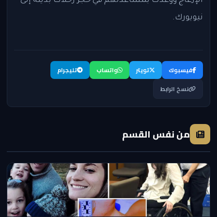
الإزعاج ووعدت بمساعدتهم في حجز رحلات بديلة إلى
نيويورك.
فيسبوك
تويتر
واتساب
تليجرام
نسخ الرابط
من نفس القسم