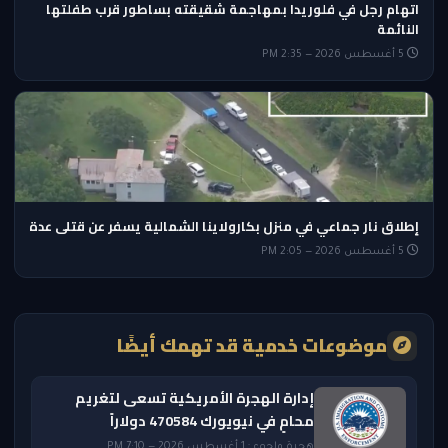
اتهام رجل في فلوريدا بمهاجمة شقيقته بساطور قرب طفلتها
النائمة
5 أغسطس 2026 — 2:35 PM
إطلاق نار جماعي في منزل بكارولاينا الشمالية يسفر عن قتلى عدة
5 أغسطس 2026 — 2:05 PM
موضوعات خدمية قد تهمك أيضًا
إدارة الهجرة الأمريكية تسعى لتغريم
محامٍ في نيويورك 470584 دولاراً
هجرة ولجوء · 1 أغسطس 2026 — 7:10 PM