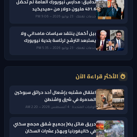
تدقيق: مدارس نيويورك العامة لم تحصّل
431.6 مليون دولار من «ميديكيد
خدمات تهمك · 23 يوليو 2026 — 9:06 PM
بيل أكمان ينتقد سياسات مامداني ولا
يستبعد الترشح لرئاسة بلدية نيويورك
خدمات تهمك · 23 يوليو 2026 — 5:35 PM
الأكثر قراءة الآن
اعتقال مشتبه بإشعال أحد حرائق سبوكين
المدمرة في شرق واشنطن
الولايات المتحدة · 4 أغسطس 2026 — 2:20 AM
حريق هائل يضرّ بجميع شقق مجمع سكني
في كاليفورنيا ويهجّر عشرات السكان