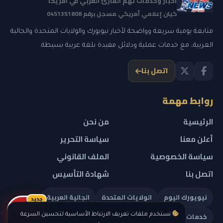
أخبار وخدمات تهم القارئ العربي في أمريكا
كيان إعلامي أمريكي مسجل برقم 0451351808
متابعة يومية سريعة وواضحة لأخبار نيويورك والولايات المتحدة والجالية
العربية، مع خدمات عملية ودلائل مفيدة بلغة عربية بسيطة.
اتصل بنا
روابط مهمة
الرئيسية
من نحن
أعلن معنا
سياسة التحرير
سياسة الخصوصية
الملف القانوني
اتصل بنا
شهادة التأسيس
نيويورك اليوم
الولايات المتحدة
الجالية العربية
جديد
ريلز
خدمات تهمك
نستخدم ملفات تعريف الارتباط الأساسية لتحسين السرعة