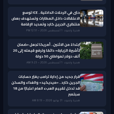
حتى في الرحلات الداخلية.. ICE توسع
الاعتقالات داخل المطارات وتستهدف بعض
منتظري الجرين كارد وتمديد الإقامة
هجرة ولجوء · 1 أغسطس 2026 — 12:51 PM
ابتداءً من الاثنين.. أمريكا تجعل «ضمان
تأشيرة الزيارة» دائمًا وترفع قيمته إلى 20
ألف دولار لمواطني 50 دولة
هجرة ولجوء · 1 أغسطس 2026 — 9:23 AM
قرار جديد من إدارة ترامب يغيّر حسابات
الجرين كارد.. «ميديكيد» والغذاء والسكن
قد تدخل تقييم العبء العام اعتبارًا من 18
سبتمبر
هجرة ولجوء · 31 يوليو 2026 — 8:19 AM