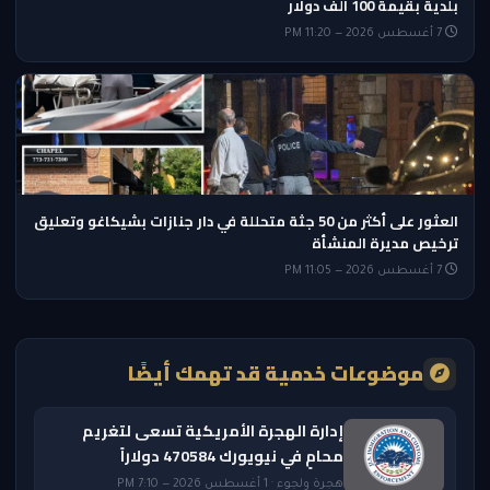
بلدية بقيمة 100 ألف دولار
7 أغسطس 2026 — 11:20 PM
العثور على أكثر من 50 جثة متحللة في دار جنازات بشيكاغو وتعليق
ترخيص مديرة المنشأة
7 أغسطس 2026 — 11:05 PM
موضوعات خدمية قد تهمك أيضًا
إدارة الهجرة الأمريكية تسعى لتغريم
محامٍ في نيويورك 470584 دولاراً
هجرة ولجوء · 1 أغسطس 2026 — 7:10 PM