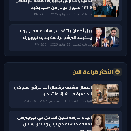
تدقيق: مدارس نيويورك العامة لم تحصّل
431.6 مليون دولار من «ميديكيد
خدمات تهمك · 23 يوليو 2026 — 9:06 PM
بيل أكمان ينتقد سياسات مامداني ولا
يستبعد الترشح لرئاسة بلدية نيويورك
خدمات تهمك · 23 يوليو 2026 — 5:35 PM
الأكثر قراءة الآن
اعتقال مشتبه بإشعال أحد حرائق سبوكين
المدمرة في شرق واشنطن
الولايات المتحدة · 4 أغسطس 2026 — 2:20 AM
اتهام حارسة سجن اتحادي في نيوجيرسي
بعلاقة جنسية مع نزيل وتبادل رسائل
صريحة