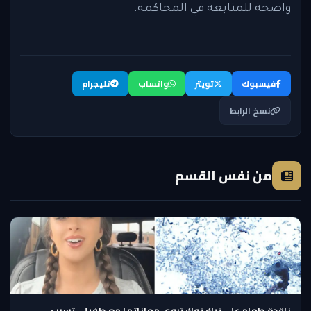
واضحة للمتابعة في المحاكمة.
فيسبوك
تويتر
واتساب
تليجرام
نسخ الرابط
من نفس القسم
ناقدة طعام على تيك توك تروي معاناتها مع طفيلي تسبب