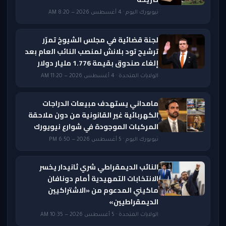
نيويورك اليوم · 4 أغسطس 2026 — 8:20 AM
لجنة قضائية في مجلس الشيوخ تمرّر
ترشيح تود بلانش لمنصب النائب العام بعد
إلغاء صندوق بقيمة 1.776 مليار دولار
الولايات المتحدة · 4 أغسطس 2026 — 11:20 AM
مامداني يستهدف مبيعات الدراجات
الكهربائية غير القانونية من دون ملاحقة
المركبات الموجودة في شوارع نيويورك
نيويورك اليوم · 5 أغسطس 2026 — 6:50 PM
النائب الديمقراطي شري ثانيدار يخسر
الانتخابات التمهيدية أمام دونافان
ماكيني المدعوم من «الاشتراكيين
الديمقراطيين»
الولايات المتحدة · 5 أغسطس 2026 — 10:35 AM