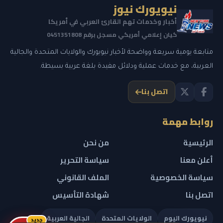
نيويورك نيوز
أخبار وخدمات تهم القارئ العربي في أمريكا
كيان إعلامي أمريكي مسجل برقم 0451351808
متابعة يومية سريعة وواضحة لأخبار نيويورك والولايات المتحدة والجالية
العربية، مع خدمات عملية ودلائل مفيدة بلغة عربية بسيطة.
اتصل بنا
روابط مهمة
الرئيسية
من نحن
أعلن معنا
سياسة التحرير
سياسة الخصوصية
الملف القانوني
اتصل بنا
شهادة التأسيس
نيويورك اليوم
الولايات المتحدة
الجالية العربية
جديد