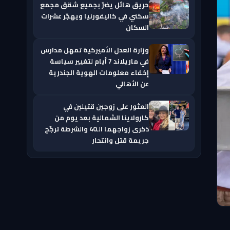
حريق هائل يضرّ بجميع شقق مجمع
سكني في كاليفورنيا ويهجّر عشرات
السكان
وزارة العدل الأميركية تمهل مدارس
في ماريلاند 7 أيام لتغيير سياسة
إخفاء معلومات الهوية الجندرية
عن الأهالي
العثور على زوجين قتيلين في
كارولاينا الشمالية بعد يوم من
ذكرى زواجهما الـ40 والشرطة ترجّح
جريمة قتل وانتحار