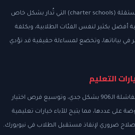
تُبرز شبكة مدارس النجاح أن المدارس المستقلة (charter schools) التي تُدار بشكل خاص
ة أفضل بكثير لنفس الفئات الطلابية، وبكلفة
ر في بياناتها، وتخضع لمساءلة حقيقية قد تؤدي
رات التعليم
يوصي التقرير بضرورة محاسبة المدارس الفاشلة الـ906 بشكل جدي، وتوسيع فرص اختيار
ة على عددها، مما يتيح للآباء خيارات تعليمية
لإصلاح ضروري لإنقاذ مستقبل الطلاب في نيويورك.