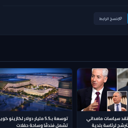
نسخ الرابط
تقد سياسات مامداني
توسعة بـ5.5 مليار دولار لكازينو كوي
ترشح لرئاسة بلدية
تشمل فندقًا وساحة حفلات