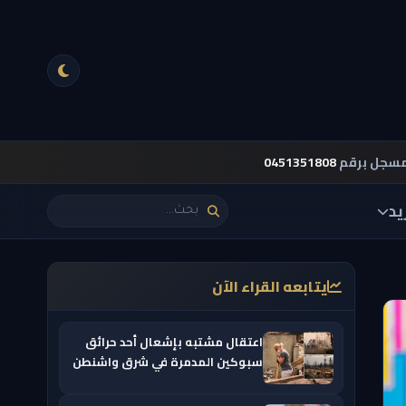
مسجل برقم
0451351808
يد
يتابعه القراء الآن
اعتقال مشتبه بإشعال أحد حرائق
سبوكين المدمرة في شرق واشنطن