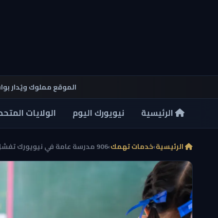
الموقع مملوك ويُدار بو
الرئيسية
نيويورك اليوم
الولايات المتحد
الرئيسية
›
خدمات تهمك
›
906 مدرسة عامة في نيويورك تفشل في تعليم 43% من الط...