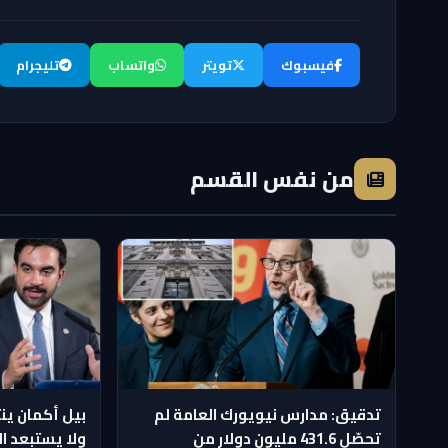
فيسبوك
تويتر
واتساب
تليجرام
من نفس القسم
تدقيق: مدارس نيويورك العامة لم
بيل أكمان ين
تحصّل 431.6 مليون دولار من
ولا يستبعد ال