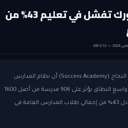
906 مدرسة عامة في نيويورك تفشل في تعليم 43% من
أظهر تقرير حديث صادر عن شبكة مدارس النجاح (Success Academy) أن نظام المدارس
العامة في مدينة نيويورك يعاني من فشل واسع النطاق يؤثر على 906 مدرسة من أصل 1600
مدرسة، تستقبل 409,379 طالبًا، أي ما يعادل 43% من إجمالي طلاب المدارس العامة في