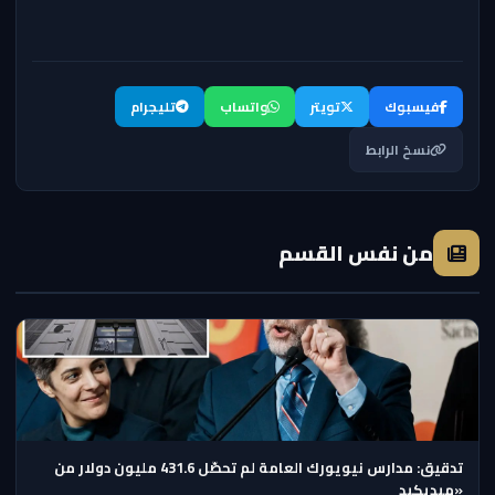
فيسبوك
تويتر
واتساب
تليجرام
نسخ الرابط
من نفس القسم
تدقيق: مدارس نيويورك العامة لم تحصّل 431.6 مليون دولار من
«ميديكيد