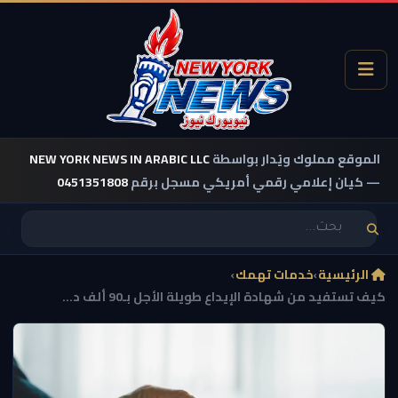
الموقع مملوك ويُدار بواسطة
NEW YORK NEWS IN ARABIC LLC
— كيان إعلامي رقمي أمريكي مسجل برقم
0451351808
الرئيسية
›
خدمات تهمك
›
كيف تستفيد من شهادة الإيداع طويلة الأجل بـ90 ألف د...