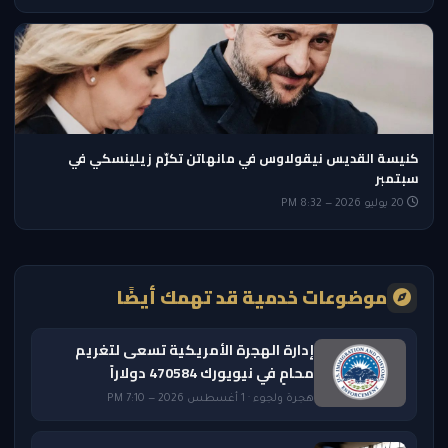
كنيسة القديس نيقولاوس في مانهاتن تكرّم زيلينسكي في
سبتمبر
20 يوليو 2026 — 8:32 PM
موضوعات خدمية قد تهمك أيضًا
إدارة الهجرة الأمريكية تسعى لتغريم
محامٍ في نيويورك 470584 دولاراً
هجرة ولجوء · 1 أغسطس 2026 — 7:10 PM