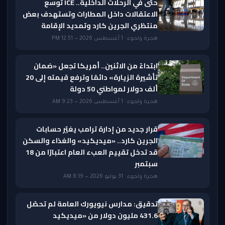
حتى في الرحلات الداخلية.. ICE توسع
الاعتقالات داخل المطارات وتستهدف بعض
منتظري الجرين كارد وتمديد الإقامة
هجرة ولجوء · 1 أغسطس 2026 — 12:51 PM
ابتداءً من الاثنين.. أمريكا تجعل «ضمان
تأشيرة الزيارة» دائمًا وترفع قيمته إلى 20
ألف دولار لمواطني 50 دولة
هجرة ولجوء · 1 أغسطس 2026 — 9:23 AM
قرار جديد من إدارة ترامب يغيّر حسابات
الجرين كارد.. «ميديكيد» والغذاء والسكن
قد تدخل تقييم العبء العام اعتبارًا من 18
سبتمبر
هجرة ولجوء · 31 يوليو 2026 — 8:19 AM
تدقيق: مدارس نيويورك العامة لم تحصّل
431.6 مليون دولار من «ميديكيد