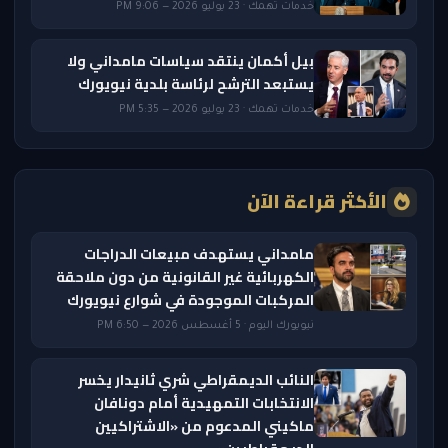
خدمات تهمك · 23 يوليو 2026 — 9:06 PM
بيل أكمان ينتقد سياسات مامداني ولا
يستبعد الترشح لرئاسة بلدية نيويورك
خدمات تهمك · 23 يوليو 2026 — 5:35 PM
الأكثر قراءة الآن
مامداني يستهدف مبيعات الدراجات
الكهربائية غير القانونية من دون ملاحقة
المركبات الموجودة في شوارع نيويورك
نيويورك اليوم · 5 أغسطس 2026 — 6:50 PM
النائب الديمقراطي شري ثانيدار يخسر
الانتخابات التمهيدية أمام دونافان
ماكيني المدعوم من «الاشتراكيين