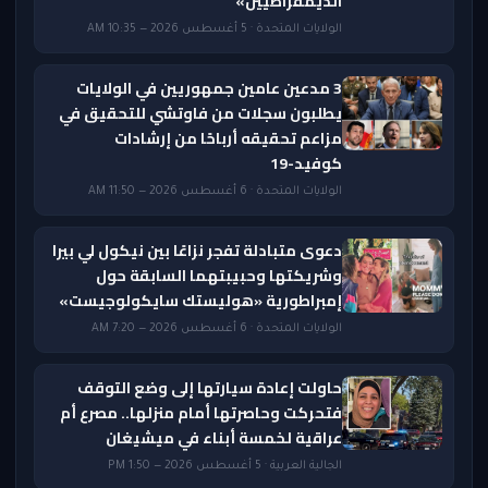
الديمقراطيين»
الولايات المتحدة · 5 أغسطس 2026 — 10:35 AM
3 مدعين عامين جمهوريين في الولايات
يطلبون سجلات من فاوتشي للتحقيق في
مزاعم تحقيقه أرباحًا من إرشادات
كوفيد-19
الولايات المتحدة · 6 أغسطس 2026 — 11:50 AM
دعوى متبادلة تفجر نزاعًا بين نيكول لي بيرا
وشريكتها وحبيبتهما السابقة حول
إمبراطورية «هوليستك سايكولوجيست»
الولايات المتحدة · 6 أغسطس 2026 — 7:20 AM
حاولت إعادة سيارتها إلى وضع التوقف
فتحركت وحاصرتها أمام منزلها.. مصرع أم
عراقية لخمسة أبناء في ميشيغان
الجالية العربية · 5 أغسطس 2026 — 1:50 PM