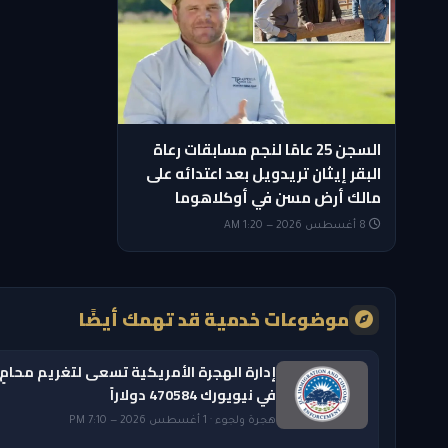
السجن 25 عامًا لنجم مسابقات رعاة
البقر إيثان تريدويل بعد اعتدائه على
مالك أرض مسن في أوكلاهوما
8 أغسطس 2026 — 1:20 AM
موضوعات خدمية قد تهمك أيضًا
إدارة الهجرة الأمريكية تسعى لتغريم محامٍ
في نيويورك 470584 دولاراً
هجرة ولجوء · 1 أغسطس 2026 — 7:10 PM