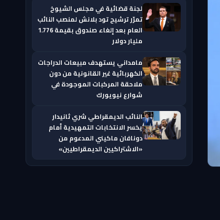
لجنة قضائية في مجلس الشيوخ
تمرّر ترشيح تود بلانش لمنصب النائب
العام بعد إلغاء صندوق بقيمة 1.776
مليار دولار
مامداني يستهدف مبيعات الدراجات
الكهربائية غير القانونية من دون
ملاحقة المركبات الموجودة في
شوارع نيويورك
النائب الديمقراطي شري ثانيدار
يخسر الانتخابات التمهيدية أمام
دونافان ماكيني المدعوم من
«الاشتراكيين الديمقراطيين»