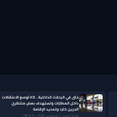
حتى في الرحلات الداخلية.. ICE توسع الاعتقالات
داخل المطارات وتستهدف بعض منتظري
الجرين كارد وتمديد الإقامة
هجرة ولجوء · 1 أغسطس 2026 — 12:51 PM