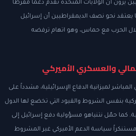
 من الديمقراطيين يرون أن الولايات المتحدة تقدم دعماً مفرطاً
ل، مقارنة بـ45% في بداية 2024. كما يعتقد نحو نصف الديمقراطيين أن إسرائيل
لال الحرب مع حماس، وهو اتهام ترفضه
المالي والعسكري الأميركي
 المباشر لميزانية الدفاع الإسرائيلية، مشدداً على
ركية بنفس الشروط والقيود التي تخضع لها الدول
ركية. كما حمّل نتنياهو مسؤولية دفع إسرائيل إلى
مستنكراً سياسة الدعم الأميركي غير المشروط