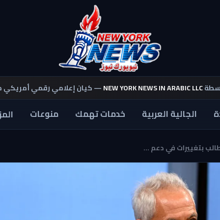
اسطة
NEW YORK NEWS IN ARABIC LLC
— كيان إعلامي رقمي أمريكي 
ة
الجالية العربية
خدمات تهمك
منوعات
المز
الب بتغييرات في دعم ...