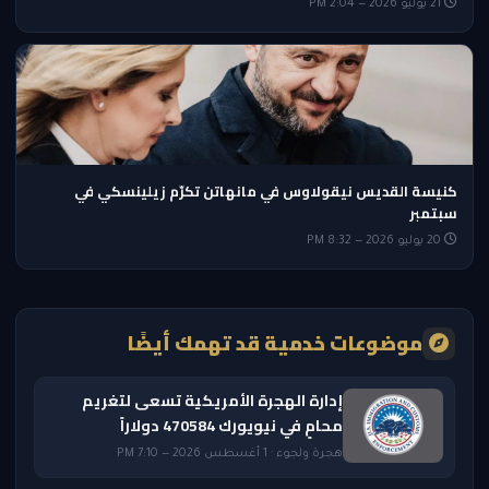
21 يوليو 2026 — 2:04 PM
كنيسة القديس نيقولاوس في مانهاتن تكرّم زيلينسكي في
سبتمبر
20 يوليو 2026 — 8:32 PM
موضوعات خدمية قد تهمك أيضًا
إدارة الهجرة الأمريكية تسعى لتغريم
محامٍ في نيويورك 470584 دولاراً
هجرة ولجوء · 1 أغسطس 2026 — 7:10 PM