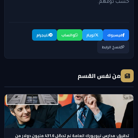
حسب ذوقهم.
فيسبوك
تويتر
واتساب
تليجرام
نسخ الرابط
من نفس القسم
تدقيق: مدارس نيويورك العامة لم تحصّل 431.6 مليون دولار من