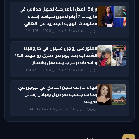
وزارة العدل الأميركية تمهل مدارس في
ماريلاند 7 أيام لتغيير سياسة إخفاء
معلومات الهوية الجندرية عن الأهالي
الولايات المتحدة · 3 أغسطس 2026 — 11:05 PM
العثور على زوجين قتيلين في كارولاينا
الشمالية بعد يوم من ذكرى زواجهما الـ40
والشرطة ترجّح جريمة قتل وانتحار
الولايات المتحدة · 3 أغسطس 2026 — 3:50 PM
اتهام حارسة سجن اتحادي في نيوجيرسي
بعلاقة جنسية مع نزيل وتبادل رسائل
صريحة
نيويورك اليوم · 4 أغسطس 2026 — 8:20 AM