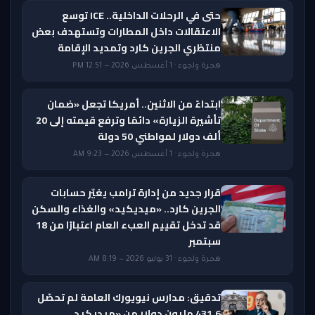
حتى في الرحلات الداخلية.. ICE توسع
الاعتقالات داخل المطارات وتستهدف بعض
منتظري الجرين كارد وتمديد الإقامة
هجرة ولجوء · 1 أغسطس 2026 — 12:51 PM
ابتداءً من الاثنين.. أمريكا تجعل «ضمان
تأشيرة الزيارة» دائمًا وترفع قيمته إلى 20
ألف دولار لمواطني 50 دولة
هجرة ولجوء · 1 أغسطس 2026 — 9:23 AM
قرار جديد من إدارة ترامب يغيّر حسابات
الجرين كارد.. «ميديكيد» والغذاء والسكن
قد تدخل تقييم العبء العام اعتبارًا من 18
سبتمبر
هجرة ولجوء · 31 يوليو 2026 — 8:19 AM
تدقيق: مدارس نيويورك العامة لم تحصّل
431.6 مليون دولار من «ميديكيد