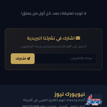
لا توجد تعليقات بعد. كن أول من يعلق!
اشترك في نشرتنا البريدية
احصل على أهم الأخبار مباشرة في بريدك الإلكتروني
اشتراك
نيويورك نيوز
أخبار وخدمات تهم القارئ العربي في أمريكا
كيان إعلامي أمريكي مسجل برقم 0451351808