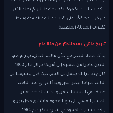
في قلب قرية غرينويتش في مانهاتن، يقع محل بورتو
ريكو لاستيراد القهوة الذي يحتفظ بتاريخ يمتد لأكثر
من قرن، محافظًا على تقاليد صناعة القهوة وسط
تغيرات المدينة المتعددة.
تاريخ عائلي يمتد لأكثر من مئة عام
بدأت قصة المحل مع جدّي مالكه الحالي، بيتر لونغو،
اللذين هاجرا من صقلية إلى أمريكا حوالي عام 1900.
كان جدّه فرانك يعمل في الخبز، حيث كان يستيقظ في
الثالثة صباحًا ليخبز الخبز ويبدأ التوزيع عند الثامنة
صباحًا. في الستينيات، قرر والد بيتر لونغو تغيير
المسار المهني إلى بيع القهوة، فاشترى محل بورتو
ريكو لاستيراد القهوة في شارع بليكر عام 1964.