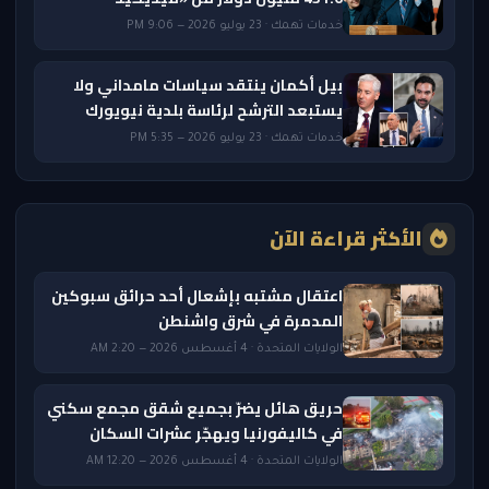
خدمات تهمك · 23 يوليو 2026 — 9:06 PM
بيل أكمان ينتقد سياسات مامداني ولا
يستبعد الترشح لرئاسة بلدية نيويورك
خدمات تهمك · 23 يوليو 2026 — 5:35 PM
الأكثر قراءة الآن
اعتقال مشتبه بإشعال أحد حرائق سبوكين
المدمرة في شرق واشنطن
الولايات المتحدة · 4 أغسطس 2026 — 2:20 AM
حريق هائل يضرّ بجميع شقق مجمع سكني
في كاليفورنيا ويهجّر عشرات السكان
الولايات المتحدة · 4 أغسطس 2026 — 12:20 AM