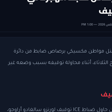
يف
ن مقتل مواطن مكسيكي برصاص ضابط من دائرة
ي هيوستن صباح الثلاثاء، أثناء محاولة توقيفه بسبب وضعه غير
قيف
وقع الحادث حوالي الساعة 6:50 صباحًا حين حاول ضباط ICE توقيف لورنزو سالغادو أراوجو،