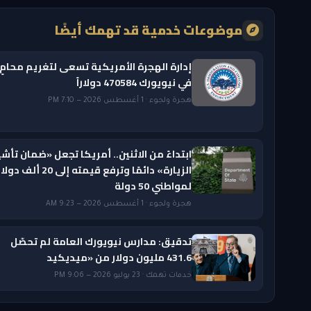
موضوعات خدمية قد تهمك أيضًا
إدارة الهجرة الأمريكية تسعى لتغريم محامٍ
في نيويورك 470584 دولاراً
هجرة ولجوء · 1 أغسطس 2026 — 7:10 PM
ابتداءً من الاثنين.. أمريكا تجعل «ضمان تأشي
الزيارة» دائمًا وترفع قيمته إلى 20 ألف دول
لمواطني 50 دولة
هجرة ولجوء · 1 أغسطس 2026 — 9:23 AM
تدقيق: مدارس نيويورك العامة لم تحصّل
431.6 مليون دولار من «ميديكيد
خدمات تهمك · 23 يوليو 2026 — 9:06 PM