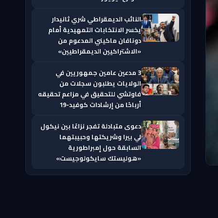
النائب الديمقراطي شري ثانيدار
يخسر الانتخابات التمهيدية أمام
دونافان ماكيني المدعوم من
«الاشتراكيين الديمقراطيين»
3 مدعين عامين جمهوريين في
الولايات يطلبون سجلات من
فاوتشي للتحقيق في مزاعم تحقيقه
أرباحًا من إرشادات كوفيد-19
دعوى متبادلة تفجر نزاعًا بين نيكول
لي بيرا وشريكتها وحبيبتهما
السابقة حول إمبراطورية
«هوليستك سايكولوجيست»