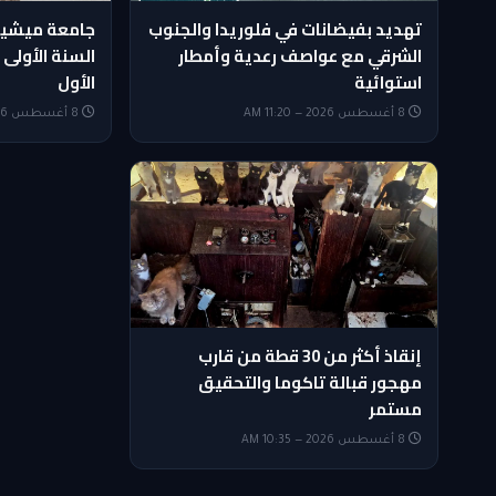
تهديد بفيضانات في فلوريدا والجنوب
جامعة ميشيغ
الشرقي مع عواصف رعدية وأمطار
السنة الأولى
استوائية
الأول
8 أغسطس 2026 — 11:20 AM
8 أغسطس 2026 — 11:05 AM
إنقاذ أكثر من 30 قطة من قارب
مهجور قبالة تاكوما والتحقيق
مستمر
8 أغسطس 2026 — 10:35 AM