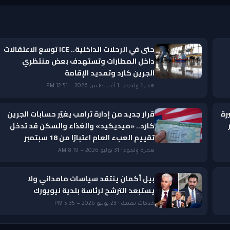
حتى في الرحلات الداخلية.. ICE توسع الاعتقالات
داخل المطارات وتستهدف بعض منتظري
الجرين كارد وتمديد الإقامة
هجرة ولجوء · 1 أغسطس 2026 — 12:51 PM
رة
قرار جديد من إدارة ترامب يغيّر حسابات الجرين
ار
كارد.. «ميديكيد» والغذاء والسكن قد تدخل
تقييم العبء العام اعتبارًا من 18 سبتمبر
هجرة ولجوء · 31 يوليو 2026 — 8:19 AM
بيل أكمان ينتقد سياسات مامداني ولا
يستبعد الترشح لرئاسة بلدية نيويورك
خدمات تهمك · 23 يوليو 2026 — 5:35 PM