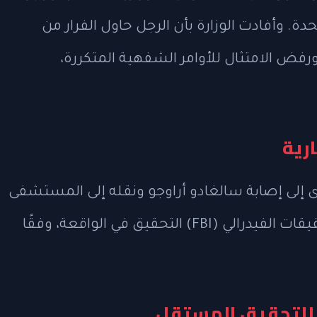
تحدة. وأفادت الوزارة بأن الرجل حاول الفرار من
ورفض الامتثال للأوامر الشفهية المتكررة،
رية
دى إلى إصابة سالغادو أراوجو ونقله إلى المستشفى
حيث توفي متأثرًا بجراحه. تولى مكتب التحقيقات الفيدرالي (FBI) التحقيق في الواقعة، وفقًا
للتحقيق المستقل