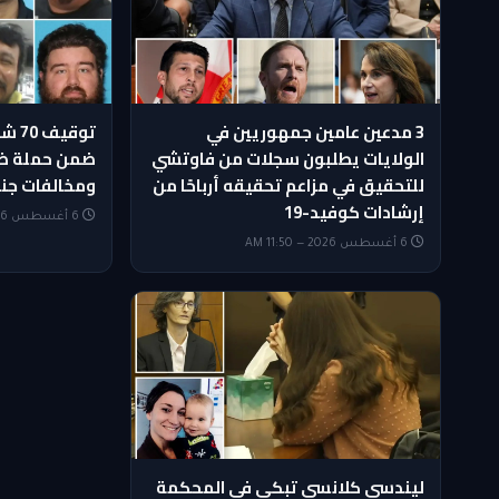
3 مدعين عامين جمهوريين في
توقي
الولايات يطلبون سجلات من فاوتشي
ضمن حملة ضد
للتحقيق في مزاعم تحقيقه أرباحًا من
ومخالفات جن
إرشادات كوفيد-19
6 أغسطس 2026 — 11:20 AM
6 أغسطس 2026 — 11:50 AM
ليندسي كلانسي تبكي في المحكمة