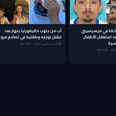
ف 70 شخصًا في ميسيسيبي
أب من جنوب كاليفورنيا ينهار بعد
 استغلال الأطفال
مقتل زوجته وطفليه في تصادم مروع
سية
6 أغسطس 2026 — 11:05 AM