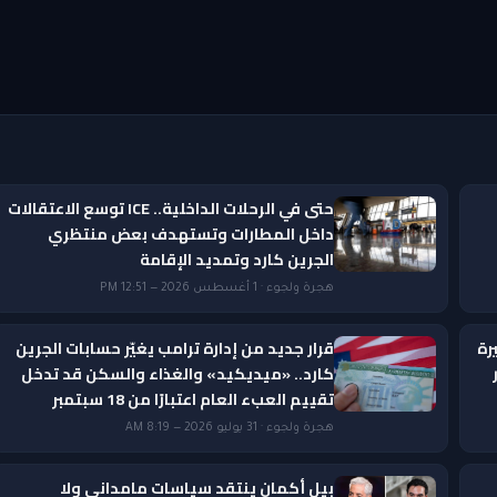
حتى في الرحلات الداخلية.. ICE توسع الاعتقالات
داخل المطارات وتستهدف بعض منتظري
الجرين كارد وتمديد الإقامة
هجرة ولجوء · 1 أغسطس 2026 — 12:51 PM
رة
قرار جديد من إدارة ترامب يغيّر حسابات الجرين
ار
كارد.. «ميديكيد» والغذاء والسكن قد تدخل
تقييم العبء العام اعتبارًا من 18 سبتمبر
هجرة ولجوء · 31 يوليو 2026 — 8:19 AM
بيل أكمان ينتقد سياسات مامداني ولا