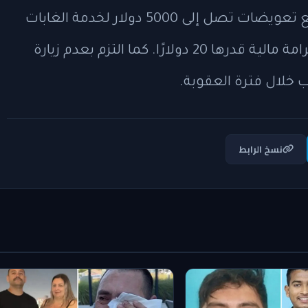
بموجب اتفاق الإقرار بالذنب، تجنب جاتز دفع تعويضات تصل إلى 5000 دولار لخدمة الغابات
الأمريكية، وحُكم عليه بفترة probation وغرامة مالية قدرها 20 دولارًا. كما التزم بعدم زيارة
ب خلال فترة العقوبة.
نسخ الرابط