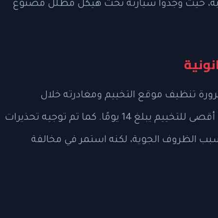
ابة، حيث وجدوا سيارته تحت هيكل مظلّل مصنوع
نونية
تز من ضرورة تنظيف موقع التخييم ومغادرته خلال
أسبوعين، حيث تفرض الغابة الوطنية حدًا أقصى للتخييم يبلغ 14 يومًا. كما تم توجيه تحذيرات
بسبب الظروف الجوية، لكنه استمر في مخالفة