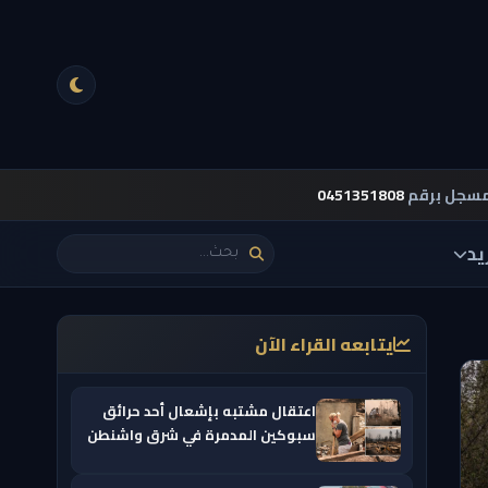
مسجل برقم
0451351808
يد
يتابعه القراء الآن
اعتقال مشتبه بإشعال أحد حرائق
سبوكين المدمرة في شرق واشنطن