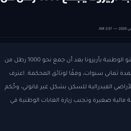
تم القبض على مارك آرون جاتز في غابة تونتو الوطنية بأريزونا بعد أن جمع نحو 1000 رطل من
دة ثماني سنوات، وفقًا لوثائق المحكمة. اعترف
لأراضي الفيدرالية للسكن بشكل غير قانوني، وحُكم
ر مع غرامة مالية صغيرة وتجنب زيارة الغابات الوطنية في