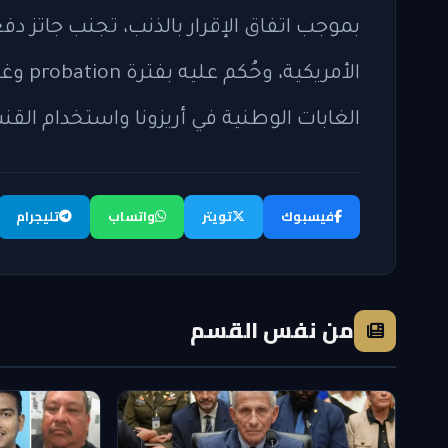
الغابات الوطنية في أريزونا واستخدام القن
فيسبوك
تويتر
واتساب
تليجرام
من نفس القسم