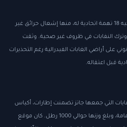
أُلقي القبض على جاتز في 25 يونيو بعد توجيه 18 تهمة اتحادية له، منها إشعال حرائق غير
، وترك النفايات في ظروف غير صحية. وثقت
ي على أراضي الغابات الفيدرالية رغم التحذيرات
ية قبل اعتقاله.
نفايات التي جمعها جاتز تضمنت إطارات، أكياس
بلاستيكية، علب ألومنيوم، وغيرها من القمامة، وبلغ وزنها حوالي 1000 رطل. كان موقع