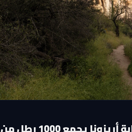
رجل يعيش 8 سنوات في غابة أريزونا يجمع 1000 رطل من