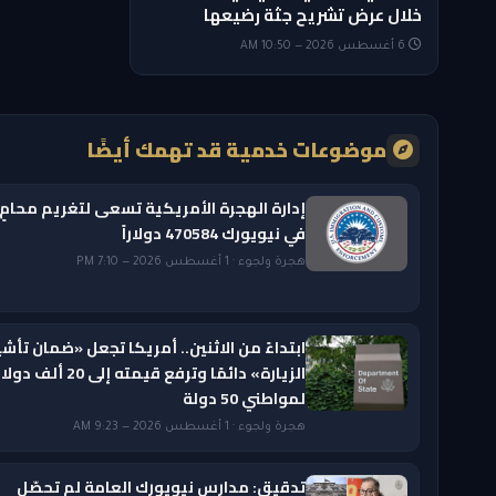
خلال عرض تشريح جثة رضيعها
6 أغسطس 2026 — 10:50 AM
موضوعات خدمية قد تهمك أيضًا
إدارة الهجرة الأمريكية تسعى لتغريم محامٍ
في نيويورك 470584 دولاراً
هجرة ولجوء · 1 أغسطس 2026 — 7:10 PM
ابتداءً من الاثنين.. أمريكا تجعل «ضمان تأشي
الزيارة» دائمًا وترفع قيمته إلى 20 ألف دول
لمواطني 50 دولة
هجرة ولجوء · 1 أغسطس 2026 — 9:23 AM
تدقيق: مدارس نيويورك العامة لم تحصّل