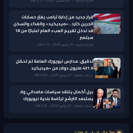
هجرة ولجوء · 1 أغسطس 2026 — 9:23 AM
قرار جديد من إدارة ترامب يغيّر حسابات
الجرين كارد.. «ميديكيد» والغذاء والسكن
قد تدخل تقييم العبء العام اعتبارًا من 18
سبتمبر
هجرة ولجوء · 31 يوليو 2026 — 8:19 AM
تدقيق: مدارس نيويورك العامة لم تحصّل
431.6 مليون دولار من «ميديكيد
خدمات تهمك · 23 يوليو 2026 — 9:06 PM
بيل أكمان ينتقد سياسات مامداني ولا
يستبعد الترشح لرئاسة بلدية نيويورك
خدمات تهمك · 23 يوليو 2026 — 5:35 PM