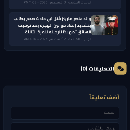
الولايات المتحدة · 3 أغسطس 2026 — 11:05 PM
والد عنصر مارينز قُتل في حادث صدم يطالب
بتشديد إنفاذ قوانين الهجرة بعد توقيف
السائق تمهيدًا لترحيله للمرة الثالثة
الولايات المتحدة · 2 أغسطس 2026 — 4:50 AM
التعليقات (0)
أضف تعليقاً