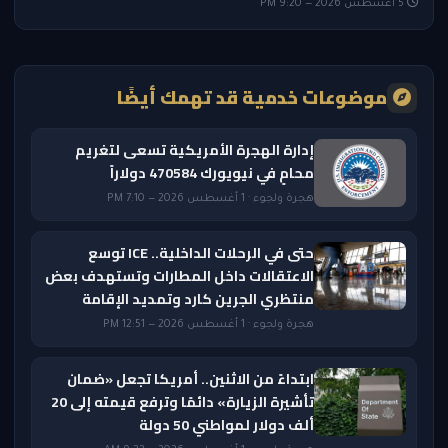
5 أغسطس 2026 — 9:20 PM
موضوعات خدمية قد تهمك أيضًا
إدارة الهجرة الأمريكية تسعى لتغريم
محامٍ في نيويورك 470584 دولاراً
هجرة ولجوء · 1 أغسطس 2026 — 7:10 PM
حتى في الرحلات الداخلية.. ICE توسع
الاعتقالات داخل المطارات وتستهدف بعض
منتظري الجرين كارد وتمديد الإقامة
هجرة ولجوء · 1 أغسطس 2026 — 12:51 PM
ابتداءً من الاثنين.. أمريكا تجعل «ضمان
تأشيرة الزيارة» دائمًا وترفع قيمته إلى 20
ألف دولار لمواطني 50 دولة