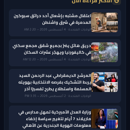
الأكثر قراءة الآن
اعتقال مشتبه بإشعال أحد حرائق سبوكين
المدمرة في شرق واشنطن
الولايات المتحدة · 4 أغسطس 2026 — 2:20 AM
حريق هائل يضرّ بجميع شقق مجمع سكني
في كاليفورنيا ويهجّر عشرات السكان
الولايات المتحدة · 4 أغسطس 2026 — 12:20 AM
المرشح الديمقراطي عبد الرحمن السيد
يربط التشكيك بفرصه الانتخابية بهويته
المسلمة واستطلاع يطرح تفسيرًا آخر
الولايات المتحدة · 2 أغسطس 2026 — 3:35 PM
وزارة العدل الأميركية تمهل مدارس في
ماريلاند 7 أيام لتغيير سياسة إخفاء
معلومات الهوية الجندرية عن الأهالي