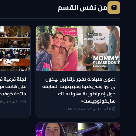
من نفس القسم
دعوى متبادلة تفجر نزاعًا بين نيكول
لجنة فرعية 
لي بيرا وشريكتها وحبيبتهما السابقة
على هاتف فو
حول إمبراطورية «هوليستك
جائحة كوفيد-9
سايكولوجيست»
6 أغسطس 2026 — 7:05 AM
6 أغسطس 2026 — 7:20 AM