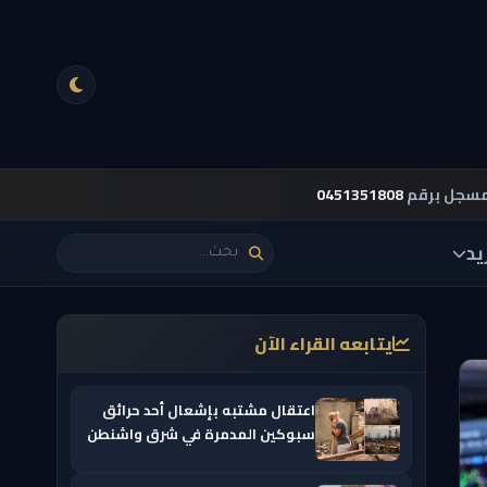
مسجل برقم
0451351808
يد
يتابعه القراء الآن
اعتقال مشتبه بإشعال أحد حرائق
سبوكين المدمرة في شرق واشنطن