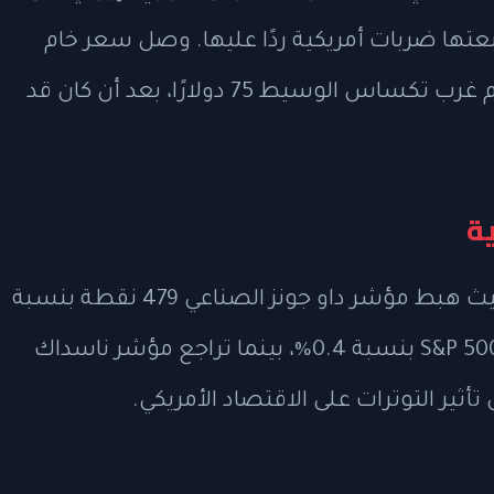
عتها ضربات أمريكية ردًا عليها. وصل سعر خام
برنت إلى 78.80 دولارًا للبرميل، فيما بلغ خام غرب تكساس الوسيط 75 دولارًا، بعد أن كان قد
ة
تأثرت مؤشرات الأسهم الأمريكية سلبًا، حيث هبط مؤشر داو جونز الصناعي 479 نقطة بنسبة
0.9% إلى 52,446 نقطة، وانخفض مؤشر S&P 500 بنسبة 0.4%، بينما تراجع مؤشر ناسداك