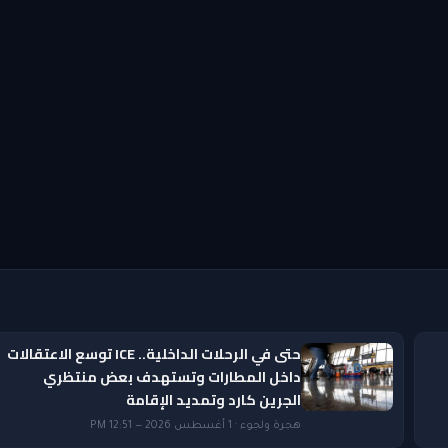
حتى في الرحلات الداخلية.. ICE توسع الاعتقالات
داخل المطارات وتستهدف بعض منتظري
الجرين كارد وتمديد الإقامة
هجرة ولجوء · 1 أغسطس 2026 — 12:51 PM