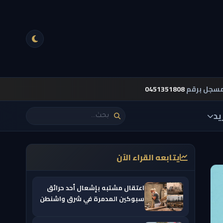
مسجل برقم
0451351808
يد
يتابعه القراء الآن
اعتقال مشتبه بإشعال أحد حرائق
سبوكين المدمرة في شرق واشنطن