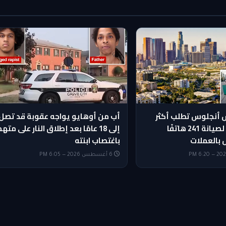
أنجلوس تطلب أكثر
أب من أوهايو يواجه عقوبة قد تصل
من $953 ألفًا لصيانة 241 هاتفًا
إلى 18 عامًا بعد إطلاق النار على مته
 بالعملات
باغتصاب ابنته
6 أغسطس 2026 — 6:05 PM