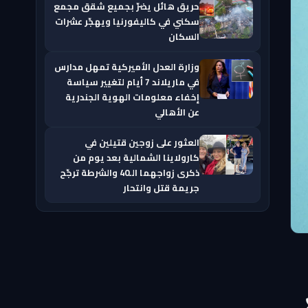
حريق هائل يضرّ بجميع شقق مجمع
سكني في كاليفورنيا ويهجّر عشرات
السكان
وزارة العدل الأميركية تمهل مدارس
في ماريلاند 7 أيام لتغيير سياسة
إخفاء معلومات الهوية الجندرية
عن الأهالي
العثور على زوجين قتيلين في
كارولاينا الشمالية بعد يوم من
ذكرى زواجهما الـ40 والشرطة ترجّح
جريمة قتل وانتحار