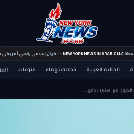
اسطة
NEW YORK NEWS IN ARABIC LLC
— كيان إعلامي رقمي أمريكي 
ة
الجالية العربية
خدمات تهمك
منوعات
المز
لديون مع استمرار دفع ...