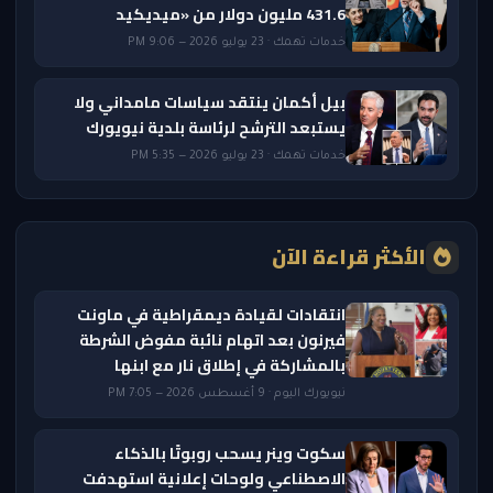
431.6 مليون دولار من «ميديكيد
خدمات تهمك · 23 يوليو 2026 — 9:06 PM
بيل أكمان ينتقد سياسات مامداني ولا
يستبعد الترشح لرئاسة بلدية نيويورك
خدمات تهمك · 23 يوليو 2026 — 5:35 PM
الأكثر قراءة الآن
انتقادات لقيادة ديمقراطية في ماونت
فيرنون بعد اتهام نائبة مفوض الشرطة
بالمشاركة في إطلاق نار مع ابنها
نيويورك اليوم · 9 أغسطس 2026 — 7:05 PM
سكوت وينر يسحب روبوتًا بالذكاء
الاصطناعي ولوحات إعلانية استهدفت