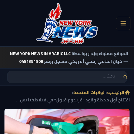
الموقع مملوك ويُدار بواسطة
NEW YORK NEWS IN ARABIC LLC
— كيان إعلامي رقمي أمريكي مسجل برقم
0451351808
الرئيسية
›
الولايات المتحدة
›
افتتاح أول محطة وقود "فريدوم فيول" في فيلادلفيا بس...