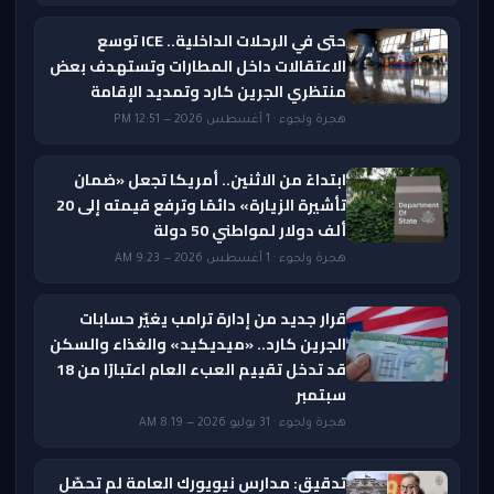
حتى في الرحلات الداخلية.. ICE توسع
الاعتقالات داخل المطارات وتستهدف بعض
منتظري الجرين كارد وتمديد الإقامة
هجرة ولجوء · 1 أغسطس 2026 — 12:51 PM
ابتداءً من الاثنين.. أمريكا تجعل «ضمان
تأشيرة الزيارة» دائمًا وترفع قيمته إلى 20
ألف دولار لمواطني 50 دولة
هجرة ولجوء · 1 أغسطس 2026 — 9:23 AM
قرار جديد من إدارة ترامب يغيّر حسابات
الجرين كارد.. «ميديكيد» والغذاء والسكن
قد تدخل تقييم العبء العام اعتبارًا من 18
سبتمبر
هجرة ولجوء · 31 يوليو 2026 — 8:19 AM
تدقيق: مدارس نيويورك العامة لم تحصّل