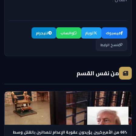
المال".
فيسبوك
تويتر
واتساب
تليجرام
نسخ الرابط
من نفس القسم
66% من الأميركيين يؤيدون عقوبة الإعدام للمدانين بالقتل وسط