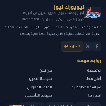
نيويورك نيوز
أخبار وخدمات تهم القارئ العربي في أمريكا
كيان إعلامي أمريكي مسجل برقم 0451351808
متابعة يومية سريعة وواضحة لأخبار نيويورك والولايات المتحدة والجالية
العربية، مع خدمات عملية ودلائل مفيدة بلغة عربية بسيطة.
اتصل بنا
روابط مهمة
الرئيسية
من نحن
أعلن معنا
سياسة التحرير
سياسة الخصوصية
الملف القانوني
اتصل بنا
شهادة التأسيس