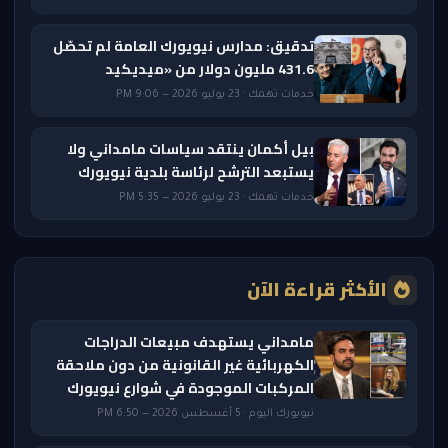
تدقيق: مدارس نيويورك العامة لم تحصّل
431.6 مليون دولار من «ميديكيد
خدمات تهمك · 23 يوليو 2026 — 9:06 PM
بيل أكمان ينتقد سياسات مامداني ولا
يستبعد الترشح لرئاسة بلدية نيويورك
خدمات تهمك · 23 يوليو 2026 — 5:35 PM
الأكثر قراءة الآن
مامداني يستهدف مبيعات الدراجات
الكهربائية غير القانونية من دون ملاحقة
المركبات الموجودة في شوارع نيويورك
نيويورك اليوم · 5 أغسطس 2026 — 6:50 PM