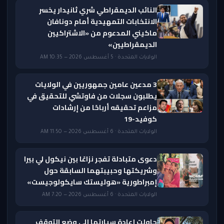
النائب الديمقراطي شري ثانيدار يخسر
الانتخابات التمهيدية أمام دونافان
ماكيني المدعوم من «الاشتراكيين
الديمقراطيين»
الولايات المتحدة · 5 أغسطس 2026 — 10:35 AM
3 مدعين عامين جمهوريين في الولايات
يطلبون سجلات من فاوتشي للتحقيق في
مزاعم تحقيقه أرباحًا من إرشادات
كوفيد-19
الولايات المتحدة · 6 أغسطس 2026 — 11:50 AM
دعوى متبادلة تفجر نزاعًا بين نيكول لي بيرا
وشريكتها وحبيبتهما السابقة حول
إمبراطورية «هوليستك سايكولوجيست»
الولايات المتحدة · 6 أغسطس 2026 — 7:20 AM
حاولت إعادة سيارتها إلى وضع التوقف