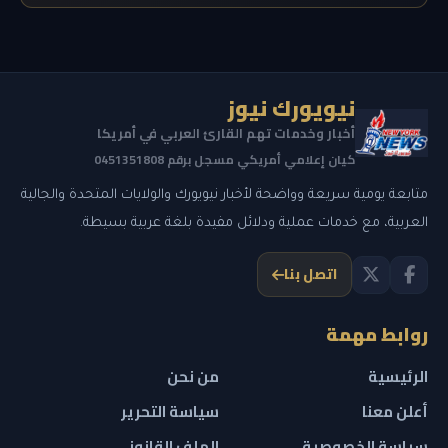
نيويورك نيوز
أخبار وخدمات تهم القارئ العربي في أمريكا
كيان إعلامي أمريكي مسجل برقم 0451351808
متابعة يومية سريعة وواضحة لأخبار نيويورك والولايات المتحدة والجالية
العربية، مع خدمات عملية ودلائل مفيدة بلغة عربية بسيطة.
اتصل بنا
روابط مهمة
الرئيسية
من نحن
أعلن معنا
سياسة التحرير
سياسة الخصوصية
الملف القانوني