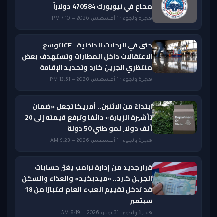
محامٍ في نيويورك 470584 دولاراً
هجرة ولجوء · 1 أغسطس 2026 — 7:10 PM
حتى في الرحلات الداخلية.. ICE توسع
الاعتقالات داخل المطارات وتستهدف بعض
منتظري الجرين كارد وتمديد الإقامة
هجرة ولجوء · 1 أغسطس 2026 — 12:51 PM
ابتداءً من الاثنين.. أمريكا تجعل «ضمان
تأشيرة الزيارة» دائمًا وترفع قيمته إلى 20
ألف دولار لمواطني 50 دولة
هجرة ولجوء · 1 أغسطس 2026 — 9:23 AM
قرار جديد من إدارة ترامب يغيّر حسابات
الجرين كارد.. «ميديكيد» والغذاء والسكن
قد تدخل تقييم العبء العام اعتبارًا من 18
سبتمبر
هجرة ولجوء · 31 يوليو 2026 — 8:19 AM