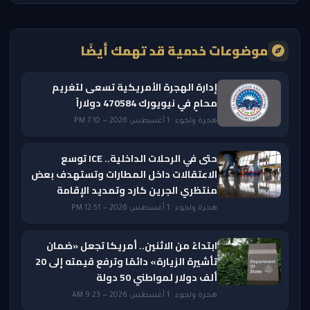
موضوعات خدمية قد تهمك أيضًا
إدارة الهجرة الأمريكية تسعى لتغريم
محامٍ في نيويورك 470584 دولاراً
هجرة ولجوء · 1 أغسطس 2026 — 7:10 PM
حتى في الرحلات الداخلية.. ICE توسع
الاعتقالات داخل المطارات وتستهدف بعض
منتظري الجرين كارد وتمديد الإقامة
هجرة ولجوء · 1 أغسطس 2026 — 12:51 PM
ابتداءً من الاثنين.. أمريكا تجعل «ضمان
تأشيرة الزيارة» دائمًا وترفع قيمته إلى 20
ألف دولار لمواطني 50 دولة
هجرة ولجوء · 1 أغسطس 2026 — 9:23 AM