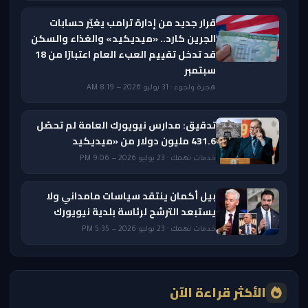
قرار جديد من إدارة ترامب يغيّر حسابات
الجرين كارد.. «ميديكيد» والغذاء والسكن
قد تدخل تقييم العبء العام اعتبارًا من 18
سبتمبر
هجرة ولجوء · 31 يوليو 2026 — 8:19 AM
تدقيق: مدارس نيويورك العامة لم تحصّل
431.6 مليون دولار من «ميديكيد
خدمات تهمك · 23 يوليو 2026 — 9:06 PM
بيل أكمان ينتقد سياسات مامداني ولا
يستبعد الترشح لرئاسة بلدية نيويورك
خدمات تهمك · 23 يوليو 2026 — 5:35 PM
الأكثر قراءة الآن