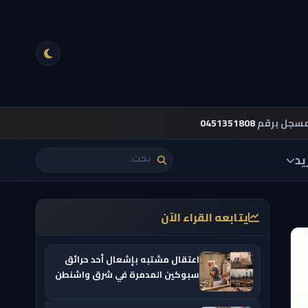
مسجل برقم
0451351808
يد
يتابعه القراء الآن
اعتقال مشتبه بإشعال أحد حرائق
سبوكين المدمرة في شرق واشنطن