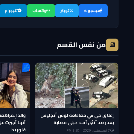
فيسبوك
تويتر
واتساب
تليجرام
من نفس القسم
إغلاق حي في مقاطعة لوس أنجليس
والد المراهق
بعد رصد أنثى أسد جبلي مصابة
أنها أُجبرت ع
فلوريدا
7 أغسطس 2026 — 9:50 PM