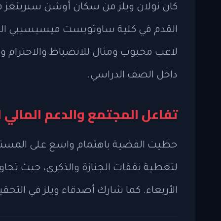
كان نولان ويلز من سكان أوشن سبرينغز 
القدم في كلية ساوثويست ميسيسيبي المج
لاعب محبوب ومثال للانضباط والاحترام وال
داخل الصف الدراسي.
تفاعل المجتمع والدعم المالي ل
حظيت القضية باهتمام واسع على المستوى
الأربعاء. كما شارك أصدقاء ويلز في التح