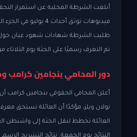
أبلغت الشرطة المحلية عن استمرار التح
فيديوهات توثق أحداث 4 ي
طلبت الشرطة شهادات شهود عيان حول أ
تم التعرف رسميًا على الجثة يوم الثلاث
دور المحامي بنجامين كرامب وم
أعلن المحامي الحقوقي بنجامين كرامب أ
نولان ويلز، مؤكدًا أن العائلة تستحق معرف
العائلة تخطط لنقل الجثة إلى واشنطن ا
النتائج يوم الجمعة. نتائج التشريح الرسمي