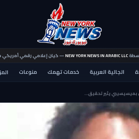
اسطة
NEW YORK NEWS IN ARABIC LLC
— كيان إعلامي رقمي أمريكي 
ة
الجالية العربية
خدمات تهمك
منوعات
المز
 بميسيسيبي يثير تحقيق...