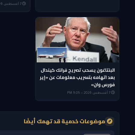
7 أغسطس 2026 — 9:35 PM
البنتاغون يسحب تصريح فرانك كيندال
بعد اتهامه بتسريب معلومات عن «إير
فورس وان»
7 أغسطس 2026 — 9:05 PM
موضوعات خدمية قد تهمك أيضًا