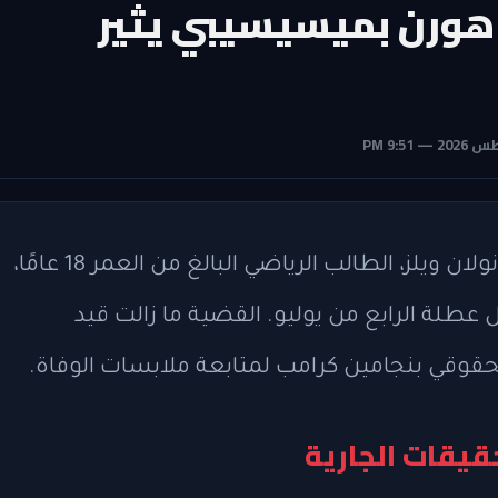
 هورن بميسيسيبي يثير
عثرت السلطات في ميسيسيبي على جثة نولان ويلز، الطالب الرياضي البالغ من العمر 18 عامًا،
عطلة الرابع من يوليو. القضية ما زالت قيد
لحقوقي بنجامين كرامب لمتابعة ملابسات الوفاة.
قيقات الجارية