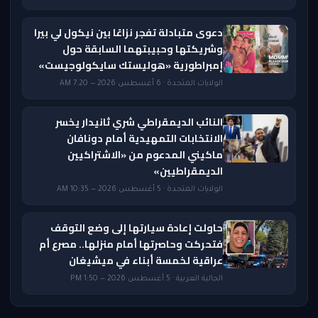
دعوى متبادلة تفجر نزاعًا بين نيكول لي بيرا
وشريكتها وحبيبتهما السابقة حول
إمبراطورية «هوليستك سايكولوجيست»
الولايات المتحدة · 6 أغسطس 2026 — 7:20 AM
النائب الديمقراطي شري ثانيدار يخسر
الانتخابات التمهيدية أمام دونافان
ماكيني المدعوم من «الاشتراكيين
الديمقراطيين»
الولايات المتحدة · 5 أغسطس 2026 — 10:35 AM
حاولت إعادة سيارتها إلى وضع التوقف
فتحركت وحاصرتها أمام منزلها.. مصرع أم
عراقية لخمسة أبناء في ميشيغان
الجالية العربية · 5 أغسطس 2026 — 1:50 PM