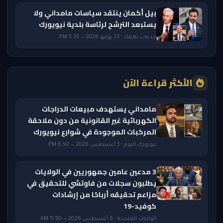
بيل أكمان ينتقد سياسات مامداني ولا
يستبعد الترشح لرئاسة بلدية نيويورك
خدمات تهمك · 23 يوليو 2026 — 5:35 PM
الأكثر قراءة الآن
مامداني يستهدف مبيعات الدراجات
الكهربائية غير القانونية من دون ملاحقة
المركبات الموجودة في شوارع نيويورك
نيويورك اليوم · 5 أغسطس 2026 — 6:50 PM
3 مدعين عامين جمهوريين في الولايات
يطلبون سجلات من فاوتشي للتحقيق في
مزاعم تحقيقه أرباحًا من إرشادات
كوفيد-19
الولايات المتحدة · 6 أغسطس 2026 — 11:50 AM