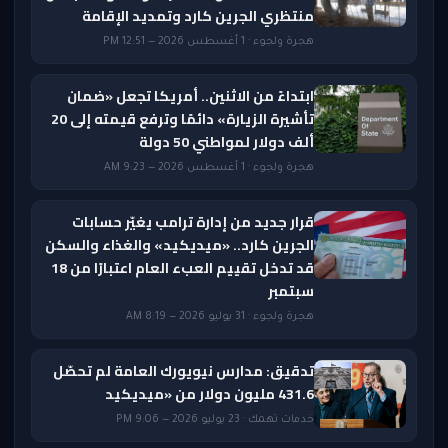
منتظري الجرين كارد وتمديد الإقامة
هجرة ولجوء · 1 أغسطس 2026 — 12:51 PM
ابتداءً من الاثنين.. أمريكا تجعل «ضمان
تأشيرة الزيارة» دائمًا وترفع قيمته إلى 20
ألف دولار لمواطني 50 دولة
هجرة ولجوء · 1 أغسطس 2026 — 9:23 AM
قرار جديد من إدارة ترامب يغيّر حسابات
الجرين كارد.. «ميديكيد» والغذاء والسكن
قد تدخل تقييم العبء العام اعتبارًا من 18
سبتمبر
هجرة ولجوء · 31 يوليو 2026 — 8:19 AM
تدقيق: مدارس نيويورك العامة لم تحصّل
431.6 مليون دولار من «ميديكيد
خدمات تهمك · 23 يوليو 2026 — 9:06 PM