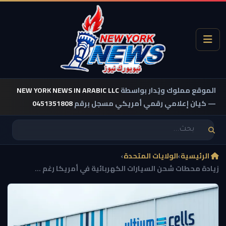
الموقع مملوك ويُدار بواسطة
NEW YORK NEWS IN ARABIC LLC
— كيان إعلامي رقمي أمريكي مسجل برقم
0451351808
الرئيسية
›
الولايات المتحدة
›
زيادة محطات شحن السيارات الكهربائية في أمريكا رغم ...